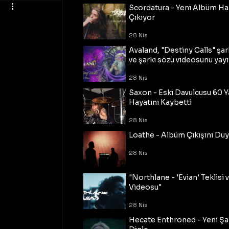
Scordatura - Yeni Albüm Ha
Çıkıyor
28 Nis
Avaland, "Destiny Calls" şar
ve şarkı sözü videosunu yayı
28 Nis
Saxon - Eski Davulcusu 60 
Hayatını Kaybetti
28 Nis
Loathe - Albüm Çıkışını Du
28 Nis
"Northlane - 'Evian' Teklisi 
Videosu"
28 Nis
Hecate Enthroned - Yeni Şar