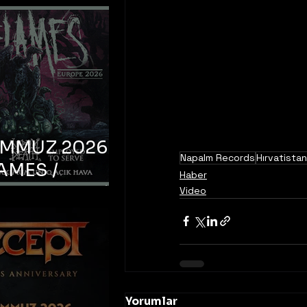
EMMUZ 2026 –
Napalm Records
Hırvatistan
AMES /
Haber
LM DEATH /
Video
OYED TO
 – İstanbul,
mum Uniq
hava
Yorumlar