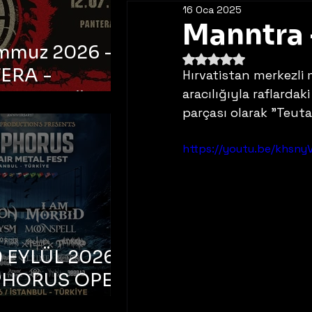
16 Oca 2025
Manntra -
emmuz 2026 -
5 üzerinden NaN yıldı
ERA -
Hırvatistan merkezli
aracılığıyla raflardak
bul, Ataköy
parçası olarak "Teuta
a Arena
https://youtu.be/khsn
 EYLÜL 2026 –
PHORUS OPEN
METAL FEST