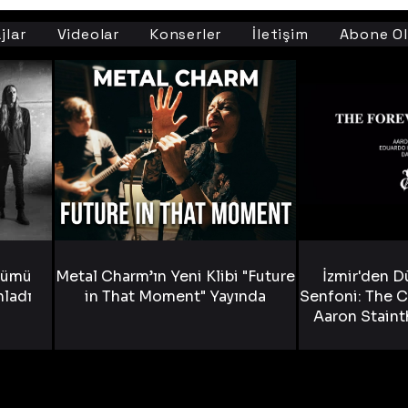
jlar
Videolar
Konserler
İletişim
Abone Ol
bümü
Metal Charm’ın Yeni Klibi "Future
İzmir'den D
nladı
in That Moment" Yayında
Senfoni: The C
Aaron Staint
Bride) ve The
Yen