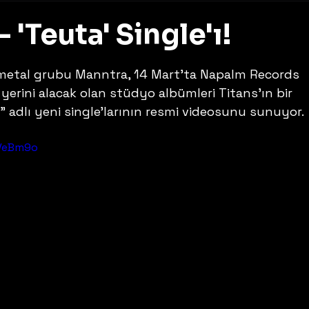
 'Teuta' Single'ı!
z
 metal grubu Manntra, 14 Mart'ta Napalm Records 
i yerini alacak olan stüdyo albümleri Titans'ın bir 
" adlı yeni single'larının resmi videosunu sunuyor.
yVeBm9o