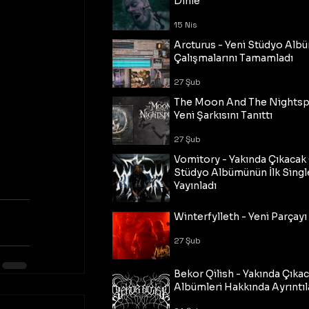
Dinle
15 Nis
Arcturus - Yeni Stüdyo Al
Çalışmalarını Tamamladı
27 Şub
The Moon And The Nightspi
Yeni Şarkısını Tanıttı
27 Şub
Vomitory - Yakında Çıkaca
Stüdyo Albümünün İlk Single
Yayınladı
27 Şub
Winterfylleth - Yeni Parçayı 
27 Şub
Bekor Qilish - Yakında Çıka
Albümleri Hakkında Ayrıntıl