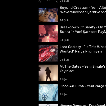
24 Şub
Beyond Creation - Yeni Alb
"Reverence"den Şarkı ve Vi
24 Şub
Breakdown Of Sanity - On Y
Sonra İlk Yeni Şarkısını Payl
24 Şub
Lost Society - "Is This Wha
Wanted" Parça Prömiyeri
24 Şub
At The Gates - Yeni Single'ı
Yayınladı
21 Şub
Cnoc An Tursa - Yeni Parça 
21 Şub
Vicious Rumors - Davulcuyl