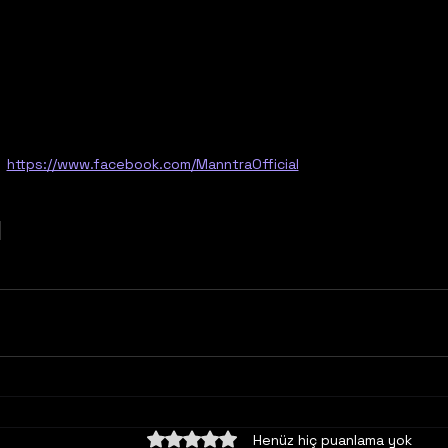
https://www.facebook.com/ManntraOfficial
5 üzerinden 0 yıldız
Henüz hiç puanlama yok