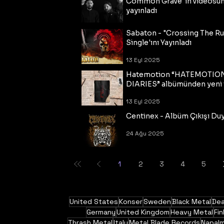
Common Grave"ın videosu
yayınladı
14 Eyl 2025
Sabaton - "Crossing The R
Single'ını Yayınladı
13 Eyl 2025
Hatemotion “HATEMOTIO
DIARIES” albümünden yeni t
13 Eyl 2025
Centinex - Albüm Çıkışı Du
24 Ağu 2025
1
2
3
4
5
United States
Konser
Sweden
Black Metal
Dea
Germany
United Kingdom
Heavy Metal
Fin
Thrash Metal
Italy
Metal Blade Records
Napal