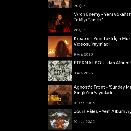
20 Şub
"Arch Enemy - Yeni Vokalisti
Tekliyi Tanıttı"
20 Şub
Kreator - Yeni Tekli İçin Müz
Videosu Yayınladı
9 Ara 2025
ETERNAL SOUL'dan Albüm!
9 Ara 2025
Agnostic Front - 'Sunday M
Single'ını Yayınladı
10 Kas 2025
Jours Pâles - Yeni Albüm Ayr
10 Kas 2025