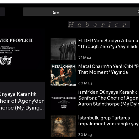
Haberler
ELDER Yeni Stüdyo Albümü
“Through Zero”yu Yayınladı
31 May
Metal Charm’ın Yeni Klibi "F
That Moment" Yayında
30 May
İzmir'den Dünyaya Karanlık
ünyaya Karanlık
Senfoni: The Choir of Agon
hoir of Agony’den
Aaron Stainthorpe (My Dyi
horpe (My Dying
Bride) ve The Cross Eşliğin
 Cross Eşliğinde
30 May
Tekli!
İstanbullu grup Tartarus
i Tekli!
Impalement yeni single yayı
30 May