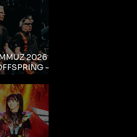
EMMUZ 2026 –
OFFSPRING –
ul, Life Park