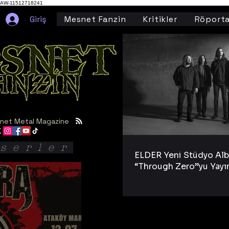
AW-11512718241
Giriş
Mesnet Fanzin
Kritikler
Röporta
net Metal Magazine
serler
ELDER Yeni Stüdyo Al
“Through Zero”yu Yayı