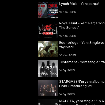
Lynch Mob - Yeni parça!
10 Kas 2025
Royal Hunt - Yeni Parça 'Rid
The Sunset'
10 Kas 2025
Edenbridge - Yeni Single ve
Yayınladı
10 Kas 2025
Testament - Yeni Single'ı Ya
14 Eyl 2025
STARGAZER'ın yeni albümü
Cold Creature" çıktı
14 Eyl 2025
MALOTA, yeni single'ı "In A