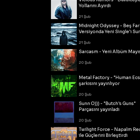
Yollarını Ayırdı
21 Şub
Midnight Odyssey - Beş Fark
Versiyonda Yeni Single'ı Su
21 Şub
Sarcasm - Yeni Albüm Mayı
20 Şub
Metal Factory - "Human Ecs
şarkısını yayınlıyor
20 Şub
Sunn O))) - "Butch's Guns"
Parçasını yayınladı
20 Şub
Twilight Force - Napalm Re
ile Güçlerini Birleştirdi