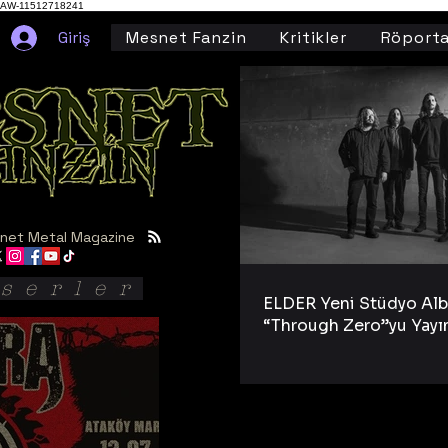
AW-11512718241
Giriş
Mesnet Fanzin
Kritikler
Röporta
net Metal Magazine
serler
ELDER Yeni Stüdyo Al
“Through Zero”yu Yayı