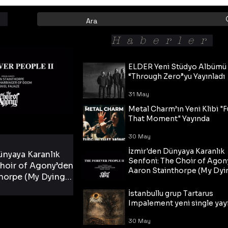
Haberler
ELDER Yeni Stüdyo Albümü
“Through Zero”yu Yayınladı
31 May
Metal Charm’ın Yeni Klibi "F
That Moment" Yayında
30 May
İzmir'den Dünyaya Karanlık
ünyaya Karanlık
Senfoni: The Choir of Agon
hoir of Agony’den
Aaron Stainthorpe (My Dyi
horpe (My Dying
Bride) ve The Cross Eşliğin
 Cross Eşliğinde
30 May
Tekli!
İstanbullu grup Tartarus
i Tekli!
Impalement yeni single yayı
30 May