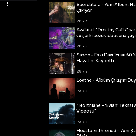
Scordatura - Yeni Albüm Ha
Çıkıyor
28 Nis
Avaland, "Destiny Calls" şar
ve şarkı sözü videosunu yayı
28 Nis
Saxon - Eski Davulcusu 60 
Hayatını Kaybetti
28 Nis
Loathe - Albüm Çıkışını Du
28 Nis
"Northlane - 'Evian' Teklisi 
Videosu"
28 Nis
Hecate Enthroned - Yeni Şar