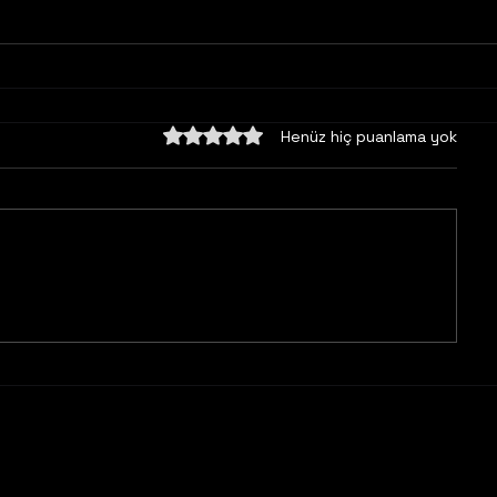
5 üzerinden 0 yıldız
Henüz hiç puanlama yok