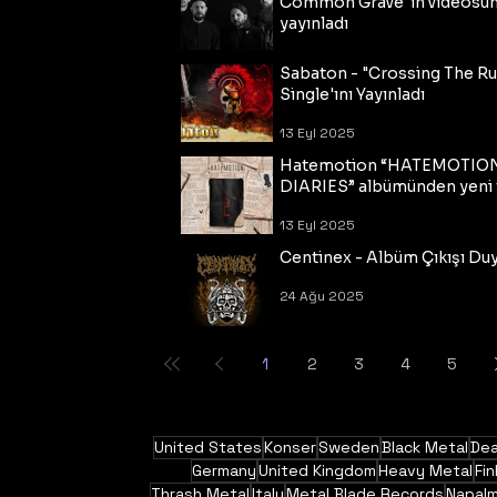
Common Grave"ın videosu
yayınladı
14 Eyl 2025
Sabaton - "Crossing The R
Single'ını Yayınladı
13 Eyl 2025
Hatemotion “HATEMOTIO
DIARIES” albümünden yeni t
13 Eyl 2025
Centinex - Albüm Çıkışı Du
24 Ağu 2025
1
2
3
4
5
United States
Konser
Sweden
Black Metal
Dea
Germany
United Kingdom
Heavy Metal
Fin
Thrash Metal
Italy
Metal Blade Records
Napal