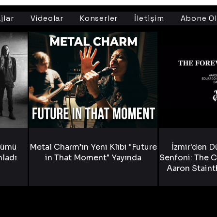
jlar
Videolar
Konserler
İletişim
Abone Ol
bümü
Metal Charm’ın Yeni Klibi "Future
İzmir'den D
nladı
in That Moment" Yayında
Senfoni: The C
Aaron Staint
Bride) ve The
Yen