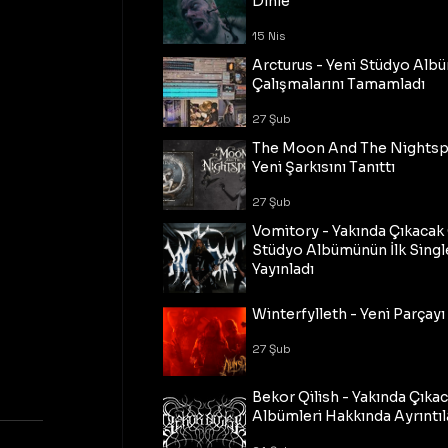
Dinle
15 Nis
Arcturus - Yeni Stüdyo Al
Çalışmalarını Tamamladı
27 Şub
The Moon And The Nightspi
Yeni Şarkısını Tanıttı
27 Şub
Vomitory - Yakında Çıkaca
Stüdyo Albümünün İlk Single
Yayınladı
27 Şub
Winterfylleth - Yeni Parçayı 
27 Şub
Bekor Qilish - Yakında Çıka
Albümleri Hakkında Ayrıntıl