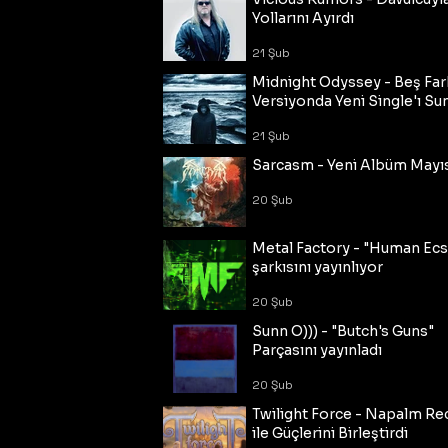
Yollarını Ayırdı
21 Şub
Midnight Odyssey - Beş Fark
Versiyonda Yeni Single'ı Su
21 Şub
Sarcasm - Yeni Albüm Mayı
20 Şub
Metal Factory - "Human Ecs
şarkısını yayınlıyor
20 Şub
Sunn O))) - "Butch's Guns"
Parçasını yayınladı
20 Şub
Twilight Force - Napalm Re
ile Güçlerini Birleştirdi