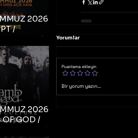
EMMUZ 2026 –
PT /
RUCTION /
Yorumlar
S ‘N’
RS – İstanbul,
Puanlama ekleyin
mum Uniq
hava
Bir yorum yazın...
EMMUZ 2026 –
 OF GOD /
T CULTURE /