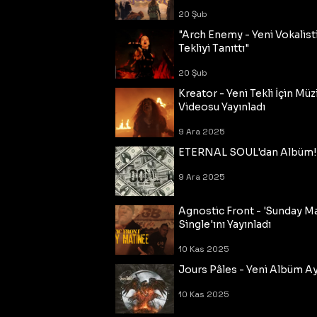
20 Şub
"Arch Enemy - Yeni Vokalisti
Tekliyi Tanıttı"
20 Şub
Kreator - Yeni Tekli İçin Müz
Videosu Yayınladı
9 Ara 2025
ETERNAL SOUL'dan Albüm!
9 Ara 2025
Agnostic Front - 'Sunday M
Single'ını Yayınladı
10 Kas 2025
Jours Pâles - Yeni Albüm Ayr
10 Kas 2025