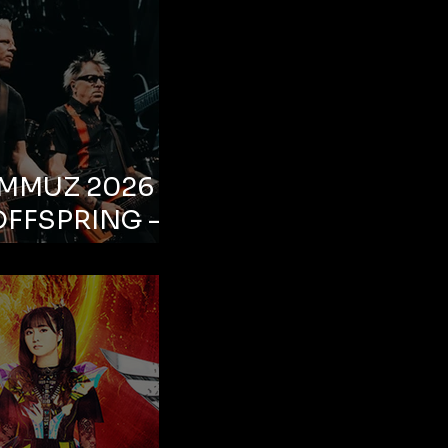
EMMUZ 2026 –
OFFSPRING –
ul, Life Park