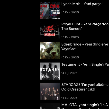
Lynch Mob - Yeni parça!
10 Kas 2025
Royal Hunt - Yeni Parça 'Rid
The Sunset'
10 Kas 2025
Edenbridge - Yeni Single ve
Yayınladı
10 Kas 2025
Testament - Yeni Single'ı Ya
14 Eyl 2025
STARGAZER'ın yeni albümü
Cold Creature" çıktı
14 Eyl 2025
MALOTA, yeni single'ı "In A