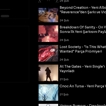
24 Şub
Beyond Creation - Yeni Alb
"Reverence"den Şarkı ve Vi
24 Şub
Breakdown Of Sanity - On Y
Sonra İlk Yeni Şarkısını Payl
24 Şub
Lost Society - "Is This Wha
Wanted" Parça Prömiyeri
24 Şub
At The Gates - Yeni Single'ı
Yayınladı
21 Şub
Cnoc An Tursa - Yeni Parça 
21 Şub
Vicious Rumors - Davulcuyl