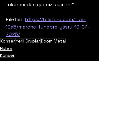
tükenmeden yerinizi ayırtın!"
Biletler: 
https://biletino.com/tr/e-
10a5/marche-funebre-yasru-19-04-
2025/
Konser
Yerli Gruplar
Doom Metal
Haber
Konser
Yorumlar
0.0 / 5 (0)
Yorum yapın ve puanlayın...