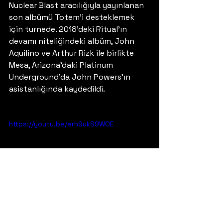
Nuclear Blast aracılığıyla yayınlanan 
son albümü Totem'i desteklemek 
için turnede. 2018'deki Ritual'ın 
devamı niteliğindeki albüm, John 
Aquilino ve Arthur Rizk ile birlikte 
Mesa, Arizona'daki Platinum 
Underground'da John Powers'ın 
asistanlığında kaydedildi.
https://youtu.be/erh9ukS9WOE
Brazil