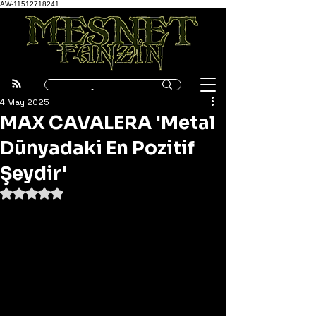
AW-11512718241
4 May 2025
MAX CAVALERA 'Metal
Dünyadaki En Pozitif
Şeydir'
5 üzerinden NaN yıldız