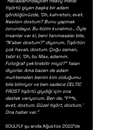
"Havaalanındayken heavy metal 
tişörtü giyen başka bir adam 
gördüğünüzde, 'Oh, kahretsin, evet. 
Nasılsın dostum? Bunu yapmak 
zorundayız. Bu bizim kuralımız... Öyle 
insanlar var ki, beni tanımasalar bile, 
"N'aber dostum?" diyorum. Tişörtün 
çok havalı, dostum. Çoğu zaman, 
tabii ki, 'Oh, bu Max, adamım. 
Fotoğraf çektirebilir miyiz?" falan 
diyorlar. Ama bazen de adam 
muhtemelen benim kim olduğumu 
bile bilmiyor ve ben sadece CELTIC 
FROST tişörtü giydiği için ona 
destek veriyorum. Ben de, "F**k, 
evet, dostum. Güzel tişört, dostum.' 
Ona haber ver."
SOULFLY şu anda Ağustos 2022'de 