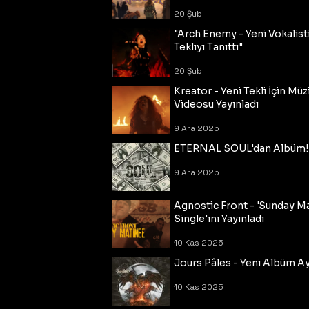
20 Şub
"Arch Enemy - Yeni Vokalisti
Tekliyi Tanıttı"
20 Şub
Kreator - Yeni Tekli İçin Müz
Videosu Yayınladı
9 Ara 2025
ETERNAL SOUL'dan Albüm!
9 Ara 2025
Agnostic Front - 'Sunday M
Single'ını Yayınladı
10 Kas 2025
Jours Pâles - Yeni Albüm Ayr
10 Kas 2025