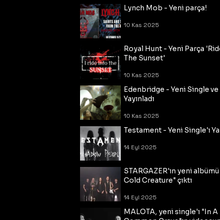
Lynch Mob - Yeni parça!
10 Kas 2025
Royal Hunt - Yeni Parça 'Rid
The Sunset'
10 Kas 2025
Edenbridge - Yeni Single ve
Yayınladı
10 Kas 2025
Testament - Yeni Single'ı Ya
14 Eyl 2025
STARGAZER'ın yeni albümü
Cold Creature" çıktı
14 Eyl 2025
MALOTA, yeni single'ı "In A