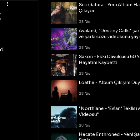
Scordatura - Yeni Albüm Ha
t
Çıkıyor
28 Nis
Avaland, "Destiny Calls" şar
ve şarkı sözü videosunu yayı
28 Nis
d 
Saxon - Eski Davulcusu 60 
Hayatını Kaybetti
28 Nis
Loathe - Albüm Çıkışını Du
28 Nis
"Northlane - 'Evian' Teklisi 
Videosu"
28 Nis
Hecate Enthroned - Yeni Şar