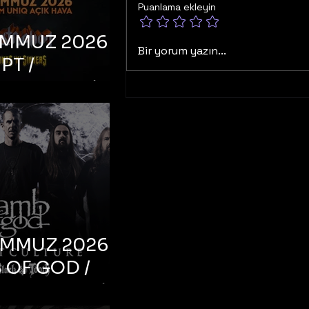
Puanlama ekleyin
EMMUZ 2026 –
Bir yorum yazın...
PT /
RUCTION /
S ‘N’
RS – İstanbul,
mum Uniq
hava
EMMUZ 2026 –
 OF GOD /
T CULTURE /