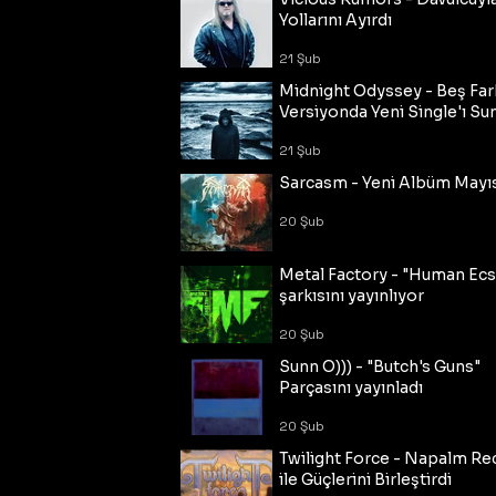
Yollarını Ayırdı
21 Şub
Midnight Odyssey - Beş Fark
Versiyonda Yeni Single'ı Su
21 Şub
Sarcasm - Yeni Albüm Mayı
20 Şub
Metal Factory - "Human Ecs
şarkısını yayınlıyor
20 Şub
Sunn O))) - "Butch's Guns"
Parçasını yayınladı
20 Şub
Twilight Force - Napalm Re
ile Güçlerini Birleştirdi