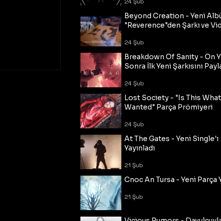
24 Şub
Beyond Creation - Yeni Alb
"Reverence"den Şarkı ve Vi
24 Şub
Breakdown Of Sanity - On Y
Sonra İlk Yeni Şarkısını Payl
24 Şub
Lost Society - "Is This Wha
Wanted" Parça Prömiyeri
24 Şub
At The Gates - Yeni Single'ı
Yayınladı
21 Şub
Cnoc An Tursa - Yeni Parça 
21 Şub
Vicious Rumors - Davulcuyl