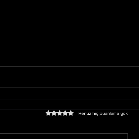
5 üzerinden 0 yıldız
Henüz hiç puanlama yok