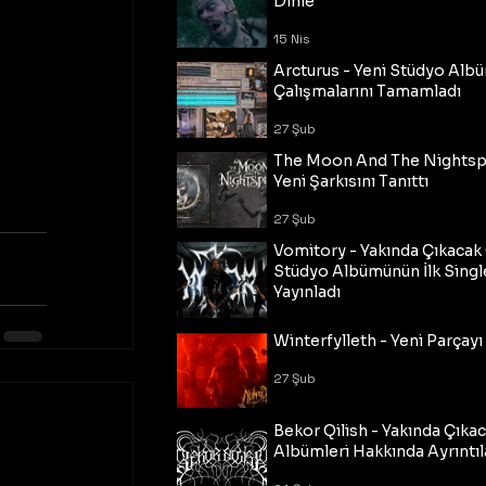
Dinle
15 Nis
Arcturus - Yeni Stüdyo Al
Çalışmalarını Tamamladı
27 Şub
The Moon And The Nightspi
Yeni Şarkısını Tanıttı
27 Şub
Vomitory - Yakında Çıkaca
Stüdyo Albümünün İlk Single
Yayınladı
27 Şub
Winterfylleth - Yeni Parçayı 
27 Şub
Bekor Qilish - Yakında Çıka
Albümleri Hakkında Ayrıntıl