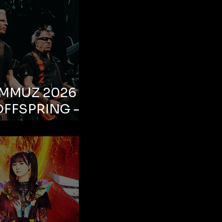
EMMUZ 2026 –
OFFSPRING –
ul, Life Park