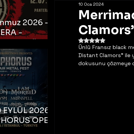
10 Oca 2024
Merrimac
emmuz 2026 -
Clamors’
ERA -
5 üzerinden NaN yıldı
bul, Ataköy
Ünlü Fransız black me
a Arena
Distant Clamors” ile 
dokusunu çözmeye d
 EYLÜL 2026 –
PHORUS OPEN
METAL FEST