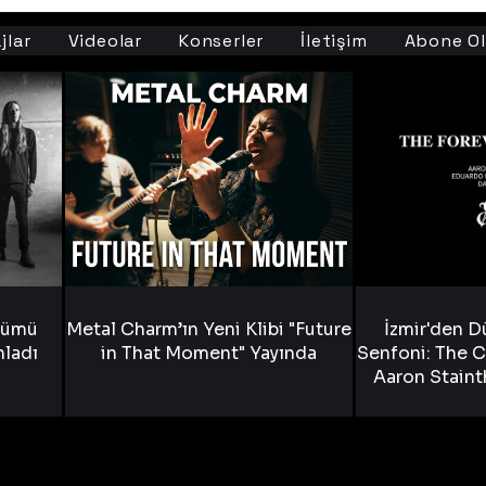
jlar
Videolar
Konserler
İletişim
Abone Ol
bümü
Metal Charm’ın Yeni Klibi "Future
İzmir'den D
nladı
in That Moment" Yayında
Senfoni: The C
Aaron Staint
Bride) ve The
Yen