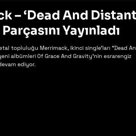
k – ‘Dead And Distan
 Parçasını Yayınladı
z
tal topluluğu Merrimack, ikinci single’ları “Dead An
yeni albümleri Of Grace And Gravity’nin esrarengiz 
evam ediyor. 