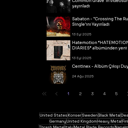
Common Grave"ın videosu
yayınladı
14 Eyl 2025
Sabaton - "Crossing The R
Single'ını Yayınladı
13 Eyl 2025
Hatemotion “HATEMOTIO
DIARIES” albümünden yeni t
13 Eyl 2025
Centinex - Albüm Çıkışı Du
24 Ağu 2025
1
2
3
4
5
United States
Konser
Sweden
Black Metal
Dea
Germany
United Kingdom
Heavy Metal
Fin
Thrash Metal
Italy
Metal Blade Records
Napal