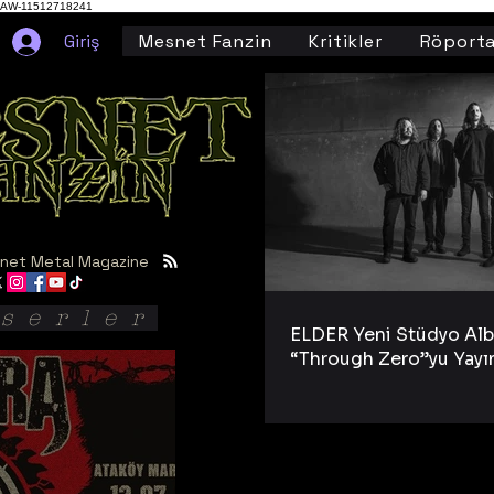
AW-11512718241
Giriş
Mesnet Fanzin
Kritikler
Röporta
net Metal Magazine
serler
ELDER Yeni Stüdyo Al
“Through Zero”yu Yayı