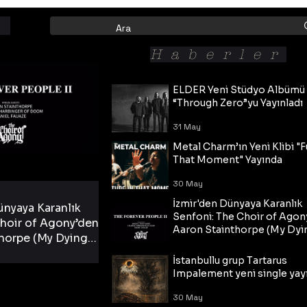
Haberler
ELDER Yeni Stüdyo Albümü
“Through Zero”yu Yayınladı
31 May
Metal Charm’ın Yeni Klibi "F
That Moment" Yayında
30 May
İzmir'den Dünyaya Karanlık
ünyaya Karanlık
Senfoni: The Choir of Agon
hoir of Agony’den
Aaron Stainthorpe (My Dyi
horpe (My Dying
Bride) ve The Cross Eşliğin
 Cross Eşliğinde
30 May
Tekli!
İstanbullu grup Tartarus
i Tekli!
Impalement yeni single yayı
30 May