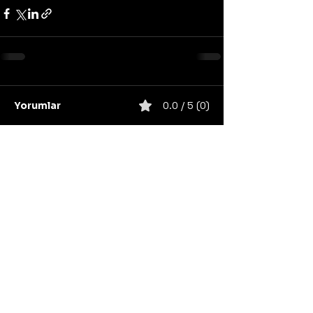
Yorumlar
0.0 / 5 (0)
Yorum yapın ve puanlayın...
United States
Konser
Sweden
Black Metal
Death Metal
Germany
United Kingdom
Heavy Metal
Finland
Thrash Metal
Italy
Napalm Records
Metal Blade Records
Nuclear Blast
Norway
California
Unsigned/independent