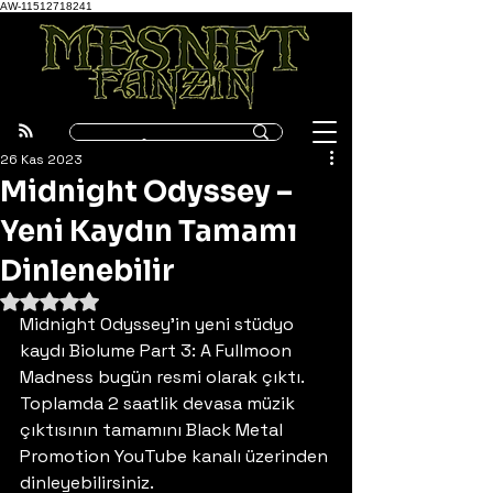
AW-11512718241
26 Kas 2023
Midnight Odyssey –
Yeni Kaydın Tamamı
Dinlenebilir
5 üzerinden NaN yıldız
Midnight Odyssey’in yeni stüdyo 
kaydı Biolume Part 3: A Fullmoon 
Madness bugün resmi olarak çıktı. 
Toplamda 2 saatlik devasa müzik 
çıktısının tamamını Black Metal 
Promotion YouTube kanalı üzerinden 
dinleyebilirsiniz. 