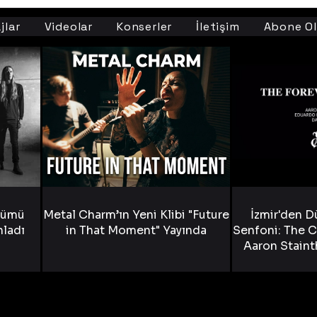
jlar
Videolar
Konserler
İletişim
Abone Ol
bümü
Metal Charm’ın Yeni Klibi "Future
İzmir'den D
nladı
in That Moment" Yayında
Senfoni: The C
Aaron Staint
Bride) ve The
Yen