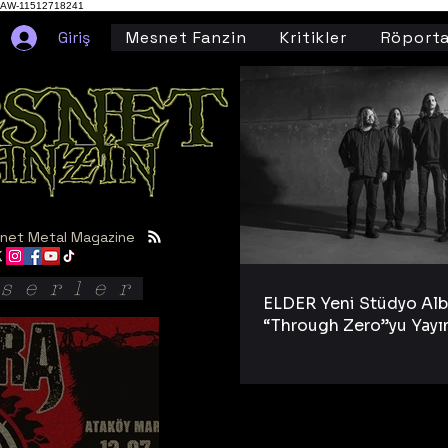
AW-11512718241
Giriş
Mesnet Fanzin
Kritikler
Röporta
net Metal Magazine
serler
ELDER Yeni Stüdyo Al
“Through Zero”yu Yayı