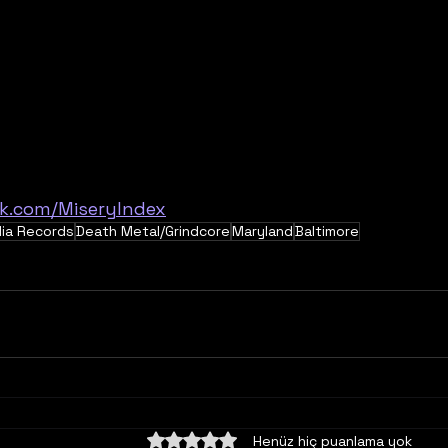
k.com/MiseryIndex
ia Records
Death Metal/Grindcore
Maryland
Baltimore
5 üzerinden 0 yıldız
Henüz hiç puanlama yok