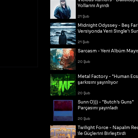
Yollarını Ayırdı
21 Şub
Midnight Odyssey - Beş Fark
Versiyonda Yeni Single'ı Su
21 Şub
Sarcasm - Yeni Albüm Mayı
20 Şub
Metal Factory - "Human Ecs
şarkısını yayınlıyor
20 Şub
Sunn O))) - "Butch's Guns"
Parçasını yayınladı
20 Şub
Twilight Force - Napalm Re
ile Güçlerini Birleştirdi