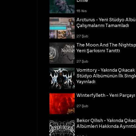
Dinle
15 Nis
Arcturus - Yeni Stüdyo Al
Çalışmalarını Tamamladı
27 Şub
The Moon And The Nightspi
Yeni Şarkısını Tanıttı
27 Şub
Vomitory - Yakında Çıkaca
Stüdyo Albümünün İlk Single
Yayınladı
27 Şub
Winterfylleth - Yeni Parçayı 
27 Şub
Bekor Qilish - Yakında Çıka
Albümleri Hakkında Ayrıntıl