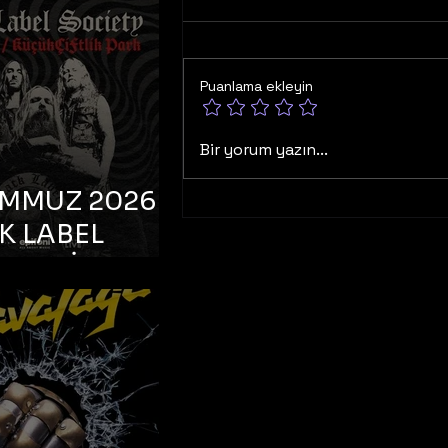
K TOOTH –
bul, Bonus
orman
Puanlama ekleyin
Bir yorum yazın...
EMMUZ 2026 –
K LABEL
TY – İstanbul,
çiftlik Park