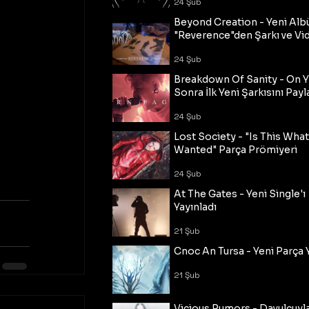
24 Şub
Beyond Creation - Yeni Alb
"Reverence"den Şarkı ve Vi
24 Şub
Breakdown Of Sanity - On Y
Sonra İlk Yeni Şarkısını Payl
24 Şub
Lost Society - "Is This Wha
Wanted" Parça Prömiyeri
24 Şub
At The Gates - Yeni Single'ı
Yayınladı
21 Şub
Cnoc An Tursa - Yeni Parça 
21 Şub
Vicious Rumors - Davulcuyl