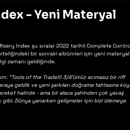
ndex - Yeni Materyal
z
isery Index şu sıralar 2022 tarihli Complete Contro
liğindeki bir sonraki albümleri için yeni materyall
ilgi zamanı geldiğinde. 
um: 
"Tools of the Trade!!! 3/4'ümüz acımasız bir riff 
r araya geldik ve yeni şarkıları doğrama tahtasına koy
hareket halinde - ama bir alaca şahinden çok yavaş 
 gibi. Dünya yanarken gelişmeler için bizi izlemeye 