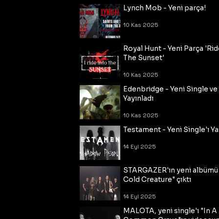
Lynch Mob - Yeni parça!
10 Kas 2025
Royal Hunt - Yeni Parça 'Rid
The Sunset'
10 Kas 2025
Edenbridge - Yeni Single ve
Yayınladı
10 Kas 2025
Testament - Yeni Single'ı Ya
14 Eyl 2025
STARGAZER'ın yeni albümü
Cold Creature" çıktı
14 Eyl 2025
MALOTA, yeni single'ı "In A