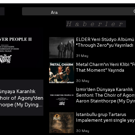
Haberler
ELDER Yeni Stüdyo Albümü
“Through Zero”yu Yayınladı
31 May
Metal Charm’ın Yeni Klibi "F
That Moment" Yayında
30 May
İzmir'den Dünyaya Karanlık
ünyaya Karanlık
Senfoni: The Choir of Agon
hoir of Agony’den
Aaron Stainthorpe (My Dyi
horpe (My Dying
Bride) ve The Cross Eşliğin
 Cross Eşliğinde
30 May
Tekli!
İstanbullu grup Tartarus
i Tekli!
Impalement yeni single yayı
30 May