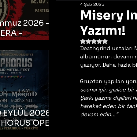
4 Şub 2025
Misery I
emmuz 2026 -
Yazımı!
ERA -
5 üzerinden NaN yıldı
bul, Ataköy
Deathgrind ustaları M
a Arena
albümünün devamı nite
yazıyor. Daha fazla b
Gruptan yapılan yor
seansı için gizlice bi
Şarkı yazma dişlileri 
hareket eden bir tank
 EYLÜL 2026 –
devam edin..."
PHORUS OPEN
METAL FEST