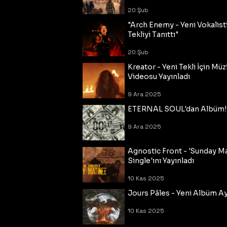
20 Şub
"Arch Enemy - Yeni Vokalisti
Tekliyi Tanıttı"
20 Şub
Kreator - Yeni Tekli İçin Müz
Videosu Yayınladı
9 Ara 2025
ETERNAL SOUL'dan Albüm!
9 Ara 2025
Agnostic Front - 'Sunday M
Single'ını Yayınladı
10 Kas 2025
Jours Pâles - Yeni Albüm Ayr
10 Kas 2025