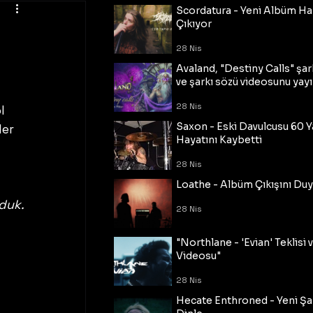
Scordatura - Yeni Albüm Ha
Çıkıyor
28 Nis
Avaland, "Destiny Calls" şar
ve şarkı sözü videosunu yayı
28 Nis
l 
Saxon - Eski Davulcusu 60 
er 
Hayatını Kaybetti
28 Nis
Loathe - Albüm Çıkışını Du
duk. 
28 Nis
"Northlane - 'Evian' Teklisi 
Videosu"
28 Nis
Hecate Enthroned - Yeni Şar