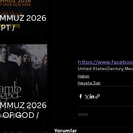
EMMUZ 2026 –
PT /
RUCTION /
S ‘N’
RS – İstanbul,
https://www.faceboo
mum Uniq
United States
Century Med
hava
Haber
Hayata Dair
EMMUZ 2026 –
 OF GOD /
T CULTURE /
Yorumlar