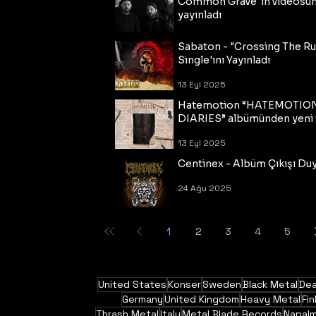
Common Grave"ın videosu
yayınladı
14 Eyl 2025
Sabaton - "Crossing The R
Single'ını Yayınladı
13 Eyl 2025
Hatemotion “HATEMOTIO
DIARIES” albümünden yeni t
13 Eyl 2025
Centinex - Albüm Çıkışı Du
24 Ağu 2025
1
2
3
4
5
United States
Konser
Sweden
Black Metal
Dea
Germany
United Kingdom
Heavy Metal
Fin
Thrash Metal
Italy
Metal Blade Records
Napal