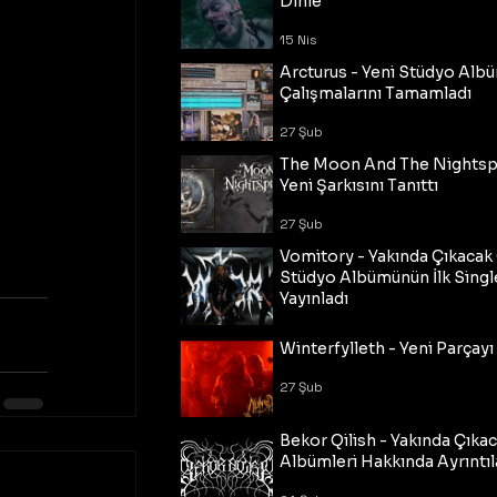
Dinle
15 Nis
Arcturus - Yeni Stüdyo Al
Çalışmalarını Tamamladı
27 Şub
The Moon And The Nightspi
Yeni Şarkısını Tanıttı
27 Şub
Vomitory - Yakında Çıkaca
Stüdyo Albümünün İlk Single
Yayınladı
27 Şub
Winterfylleth - Yeni Parçayı 
27 Şub
Bekor Qilish - Yakında Çıka
Albümleri Hakkında Ayrıntıl