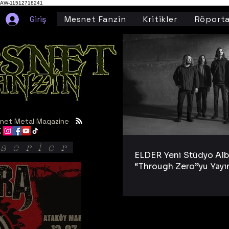
AW-11512718241
Giriş
Mesnet Fanzin
Kritikler
Röporta
net Metal Magazine
serler
ELDER Yeni Stüdyo Al
“Through Zero”yu Yayı