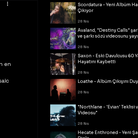
Scordatura - Yeni Albüm Ha
Çıkıyor
28 Nis
Avaland, "Destiny Calls" şar
ve şarkı sözü videosunu yayı
28 Nis
Saxon - Eski Davulcusu 60 
Hayatını Kaybetti
n en 
28 Nis
aic 
Loathe - Albüm Çıkışını Du
28 Nis
"Northlane - 'Evian' Teklisi 
Videosu"
28 Nis
Hecate Enthroned - Yeni Şar