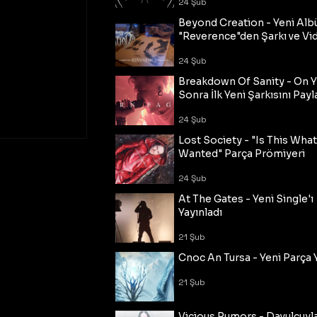
24 Şub
Beyond Creation - Yeni Alb
"Reverence"den Şarkı ve Vi
24 Şub
Breakdown Of Sanity - On Y
Sonra İlk Yeni Şarkısını Payl
24 Şub
Lost Society - "Is This Wha
Wanted" Parça Prömiyeri
24 Şub
At The Gates - Yeni Single'ı
Yayınladı
21 Şub
Cnoc An Tursa - Yeni Parça 
21 Şub
Vicious Rumors - Davulcuyl