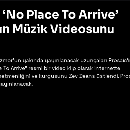
‘No Place To Arrive’
nın Müzik Videosunu
z
Mizmor’un yakında yayınlanacak uzunçaları Prosaic’i
e To Arrive” resmi bir video klip olarak internette 
önetmenliğini ve kurgusunu Zev Deans üstlendi. Pros
ayınlanacak. 