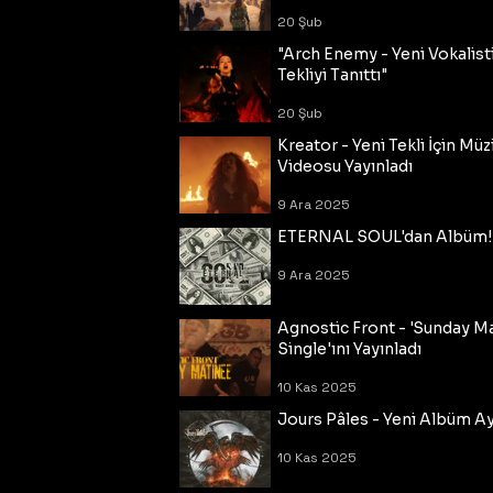
20 Şub
"Arch Enemy - Yeni Vokalisti
Tekliyi Tanıttı"
20 Şub
Kreator - Yeni Tekli İçin Müz
Videosu Yayınladı
9 Ara 2025
ETERNAL SOUL'dan Albüm!
9 Ara 2025
Agnostic Front - 'Sunday M
Single'ını Yayınladı
10 Kas 2025
Jours Pâles - Yeni Albüm Ayr
10 Kas 2025