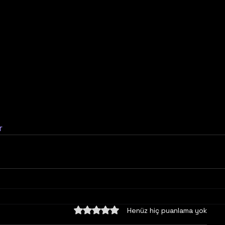
r
5 üzerinden 0 yıldız
Henüz hiç puanlama yok