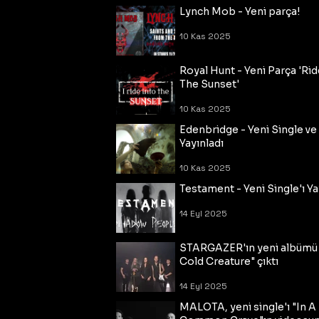
Lynch Mob - Yeni parça!
10 Kas 2025
Royal Hunt - Yeni Parça 'Rid
The Sunset'
10 Kas 2025
Edenbridge - Yeni Single ve
Yayınladı
10 Kas 2025
Testament - Yeni Single'ı Ya
14 Eyl 2025
STARGAZER'ın yeni albümü
Cold Creature" çıktı
14 Eyl 2025
MALOTA, yeni single'ı "In A