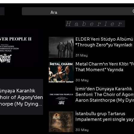
Haberler
ELDER Yeni Stüdyo Albümü
“Through Zero”yu Yayınladı
31 May
Metal Charm’ın Yeni Klibi "F
That Moment" Yayında
30 May
İzmir'den Dünyaya Karanlık
ünyaya Karanlık
Senfoni: The Choir of Agon
hoir of Agony’den
Aaron Stainthorpe (My Dyi
horpe (My Dying
Bride) ve The Cross Eşliğin
 Cross Eşliğinde
30 May
Tekli!
İstanbullu grup Tartarus
i Tekli!
Impalement yeni single yayı
30 May