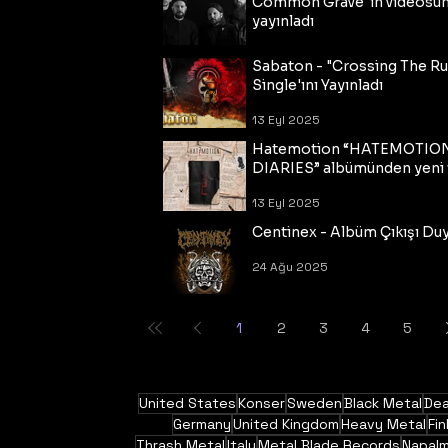
Common Grave"ın videosu
yayınladı
14 Eyl 2025
Sabaton - "Crossing The R
Single'ını Yayınladı
13 Eyl 2025
Hatemotion “HATEMOTIO
DIARIES” albümünden yeni t
13 Eyl 2025
Centinex - Albüm Çıkışı Du
24 Ağu 2025
1
2
3
4
5
United States
Konser
Sweden
Black Metal
Dea
Germany
United Kingdom
Heavy Metal
Fin
Thrash Metal
Italy
Metal Blade Records
Napal