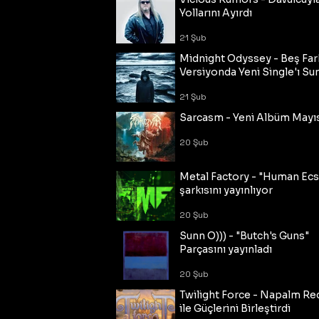
Yollarını Ayırdı
21 Şub
Midnight Odyssey - Beş Fark
Versiyonda Yeni Single'ı Su
21 Şub
Sarcasm - Yeni Albüm Mayı
20 Şub
Metal Factory - "Human Ecs
şarkısını yayınlıyor
20 Şub
Sunn O))) - "Butch's Guns"
Parçasını yayınladı
20 Şub
Twilight Force - Napalm Re
ile Güçlerini Birleştirdi