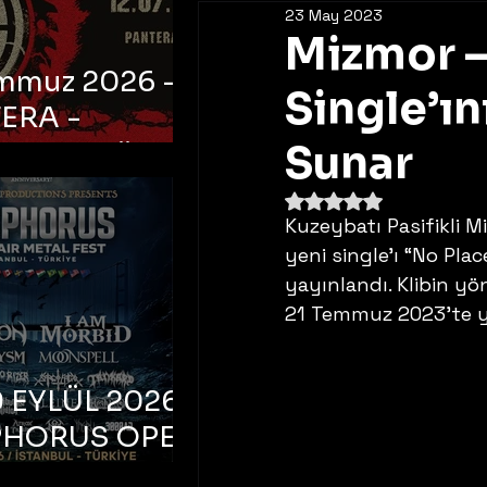
23 May 2023
Mizmor – 
emmuz 2026 -
Single’ı
ERA -
bul, Ataköy
Sunar
a Arena
5 üzerinden NaN yıldı
Kuzeybatı Pasifikli 
yeni single’ı “No Plac
yayınlandı. Klibin y
21 Temmuz 2023’te y
 EYLÜL 2026 –
PHORUS OPEN
METAL FEST