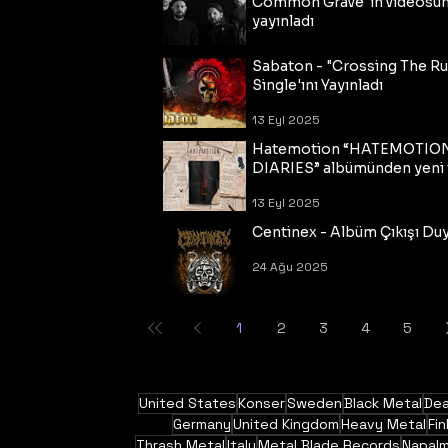
Common Grave"ın videosu
yayınladı
14 Eyl 2025
Sabaton - "Crossing The R
Single'ını Yayınladı
13 Eyl 2025
Hatemotion “HATEMOTIO
DIARIES” albümünden yeni t
13 Eyl 2025
Centinex - Albüm Çıkışı Du
24 Ağu 2025
1
2
3
4
5
United States
Konser
Sweden
Black Metal
Dea
Germany
United Kingdom
Heavy Metal
Fin
Thrash Metal
Italy
Metal Blade Records
Napal