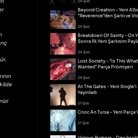
n 
24 Şub
r 
Beyond Creation - Yeni Alb
"Reverence"den Şarkı ve Vi
24 Şub
m 
Breakdown Of Sanity - On Y
Sonra İlk Yeni Şarkısını Payl
anç 
24 Şub
ür. 
Lost Society - "Is This Wha
 
Wanted" Parça Prömiyeri
ının 
24 Şub
kilde 
At The Gates - Yeni Single'ı
Yayınladı
izi 
21 Şub
Cnoc An Tursa - Yeni Parça 
21 Şub
Vicious Rumors - Davulcuyl