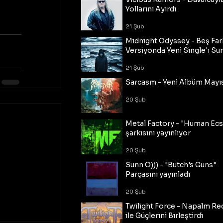
Yollarını Ayırdı
21 Şub
Midnight Odyssey - Beş Fark
Versiyonda Yeni Single'ı Su
21 Şub
Sarcasm - Yeni Albüm Mayı
20 Şub
Metal Factory - "Human Ecs
şarkısını yayınlıyor
20 Şub
Sunn O))) - "Butch's Guns"
Parçasını yayınladı
20 Şub
Twilight Force - Napalm Re
ile Güçlerini Birleştirdi