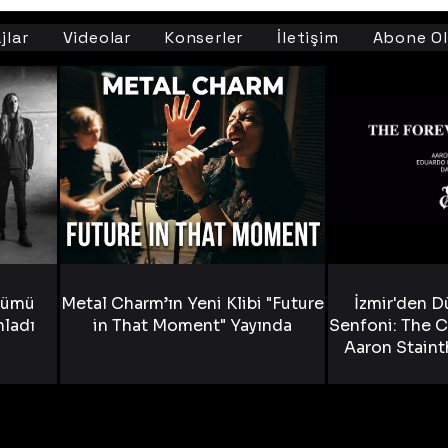
jlar
Videolar
Konserler
İletişim
Abone Ol
bümü
Metal Charm’ın Yeni Klibi "Future
İzmir'den D
nladı
in That Moment" Yayında
Senfoni: The C
Aaron Staint
Bride) ve The
Yen