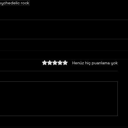
sychedelic rock
5 üzerinden 0 yıldız
Henüz hiç puanlama yok