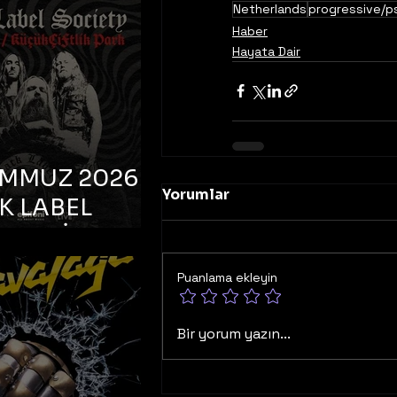
K TOOTH –
Netherlands
progressive/p
bul, Bonus
Haber
Hayata Dair
orman
EMMUZ 2026 –
Yorumlar
K LABEL
TY – İstanbul,
çiftlik Park
Puanlama ekleyin
Bir yorum yazın...