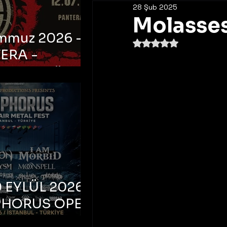
28 Şub 2025
Molassess
emmuz 2026 -
5 üzerinden NaN yıldı
ERA -
bul, Ataköy
a Arena
 EYLÜL 2026 –
PHORUS OPEN
METAL FEST