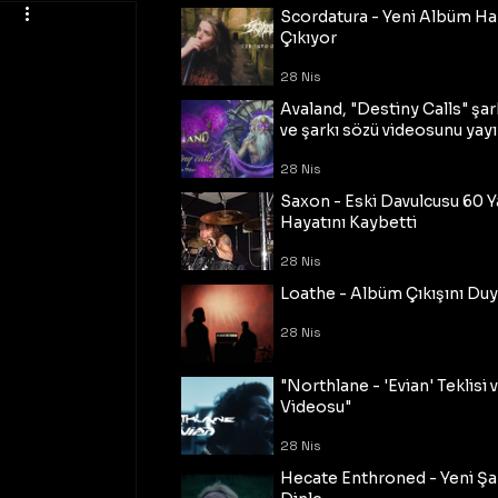
Scordatura - Yeni Albüm Ha
Çıkıyor
28 Nis
Avaland, "Destiny Calls" şar
ve şarkı sözü videosunu yayı
28 Nis
Saxon - Eski Davulcusu 60 
Hayatını Kaybetti
28 Nis
Loathe - Albüm Çıkışını Du
28 Nis
"Northlane - 'Evian' Teklisi 
Videosu"
28 Nis
Hecate Enthroned - Yeni Şar