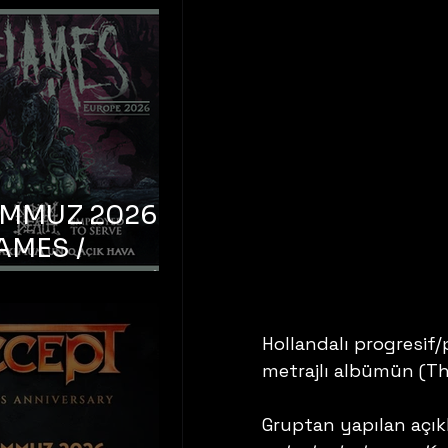
EMMUZ 2026 –
AMES /
LM DEATH /
OYED TO
 – İstanbul,
Hollandalı progresif/
metrajlı albümün (Th
mum Uniq
hava
Gruptan yapılan açıkl