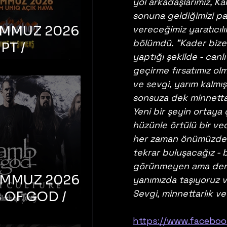
yol arkadaşlarımız, K
sonuna geldiğimizi pa
EMMUZ 2026 –
vereceğimiz yaratıcılık
bölümdü. "Kader bize 
PT /
yaptığı şekilde - canl
RUCTION /
geçirme fırsatımız olm
S ‘N’
ve sevgi, yarım kalmış
RS – İstanbul,
sonsuza dek minnettarı
Yeni bir şeyin ortaya 
mum Uniq
hüzünle örtülü bir ved
hava
her zaman önümüzdeki 
tekrar buluşacağız - b
görünmeyen ama derin
EMMUZ 2026 –
yanımızda taşıyoruz v
Sevgi, minnettarlık ve
 OF GOD /
T CULTURE /
https://www.faceboo