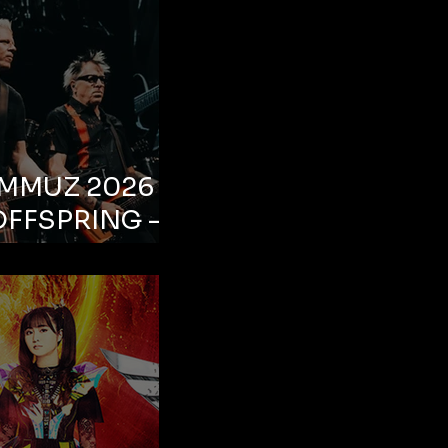
EMMUZ 2026 –
OFFSPRING –
ul, Life Park