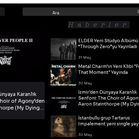
Haberler
ELDER Yeni Stüdyo Albümü
“Through Zero”yu Yayınladı
31 May
Metal Charm’ın Yeni Klibi "F
That Moment" Yayında
30 May
İzmir'den Dünyaya Karanlık
ünyaya Karanlık
Senfoni: The Choir of Agon
hoir of Agony’den
Aaron Stainthorpe (My Dyi
horpe (My Dying
Bride) ve The Cross Eşliğin
 Cross Eşliğinde
30 May
Tekli!
İstanbullu grup Tartarus
i Tekli!
Impalement yeni single yayı
30 May