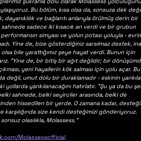
alplerimiz şükranla dolu olarak Molassess yolculuğunu
ylaşıyoruz. Bu bölüm, kısa olsa da, sonsuza dek değe
, dayanıklılık ve bağlantı anlarıyla örülmüş derin bir 
sahnede sadece iki kısacık an verdi ve bir grubun 
ı performansın simyası ve yolun potası yoluyla - evri
adı. Yine de, bize gösterdiğiniz sarsılmaz destek, in
 olsa bile yarattığımız şeye hayat verdi. Bunun için 
z. "Yine de, bir bitiş bir ağıt değildir; bir dönüşümd
çıkması, yeni hayallerin kök salması için yolu açar. Bu
a değil, umut dolu bir duraklamadır - eskinin yankılar
yollarda yankılanacağını hatırlatır. "Şu ya da bu şe
elki sahnede, belki seyirciler arasında, belki de 
den hissedilen bir yerde. O zamana kadar, desteğin
e karşılığında size kendi desteğimizi gönderiyoruz. 
 sonsuz olasılıkla, Molassess."
k.com/Molassessofficial