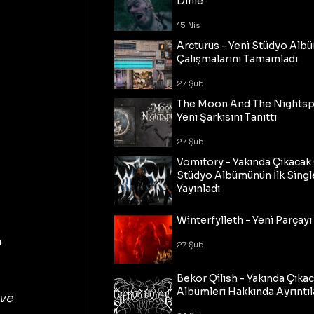
Dinle
15 Nis
Arcturus - Yeni Stüdyo Al
Çalışmalarını Tamamladı
27 Şub
The Moon And The Nightspi
Yeni Şarkısını Tanıttı
27 Şub
Vomitory - Yakında Çıkaca
Stüdyo Albümünün İlk Single
Yayınladı
27 Şub
Winterfylleth - Yeni Parçayı 
 
27 Şub
Bekor Qilish - Yakında Çıka
Albümleri Hakkında Ayrıntıl
ve 