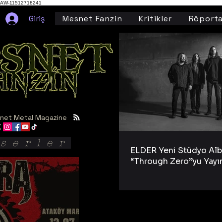
AW-11512718241
Giriş
Mesnet Fanzin
Kritikler
Röporta
net Metal Magazine
serler
ELDER Yeni Stüdyo Al
“Through Zero”yu Yayı