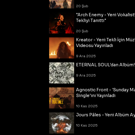
20 Şub
"Arch Enemy - Yeni Vokalisti
Tekliyi Tanıttı"
20 Şub
Kreator - Yeni Tekli İçin Müz
Videosu Yayınladı
9 Ara 2025
ETERNAL SOUL'dan Albüm!
9 Ara 2025
Agnostic Front - 'Sunday M
Single'ını Yayınladı
10 Kas 2025
Jours Pâles - Yeni Albüm Ayr
10 Kas 2025