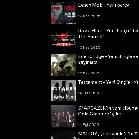
Lynch Mob - Yeni parça!
10 Kas 2025
Royal Hunt - Yeni Parça 'Rid
The Sunset'
10 Kas 2025
Edenbridge - Yeni Single ve
Yayınladı
10 Kas 2025
Testament - Yeni Single'ı Ya
14 Eyl 2025
STARGAZER'ın yeni albümü
Cold Creature" çıktı
14 Eyl 2025
MALOTA, yeni single'ı "In A