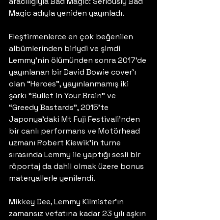
aracılığıyla Bad Magic: Seriously Bad 
Magic adıyla yeniden yayınladı.
Eleştirmenlerce en çok beğenilen 
albümlerinden biriydi ve şimdi 
Lemmy’nin ölümünden sonra 2017’de 
yayınlanan bir David Bowie cover’ı 
olan “Heroes”, yayınlanmamış iki 
şarkı “Bullet in Your Brain” ve 
“Greedy Bastards”, 2015’te 
Japonya’daki Mt Fuji Festivali’nden 
bir canlı performans ve Motörhead 
uzmanı Robert Kiewik’in turne 
sırasında Lemmy ile yaptığı sesli bir 
röportaj da dahil olmak üzere bonus 
materyallerle yenilendi.
Mikkey Dee, Lemmy Kilmister’ın 
zamansız vefatına kadar 23 yılı aşkın 