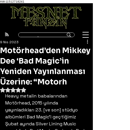
AW-11512718241
9 Nis 2023
Motörhead’den Mikkey
Dee ‘Bad Magic’in
Yeniden Yayınlanması
Üzerine: “Motorh
5 üzerinden NaN yıldız
Heavy metalin babalarından 
Motörhead, 2015 yılında 
yayınladıkları 23. [ve son] stüdyo 
albümleri Bad Magic’i geçtiğimiz 
Şubat ayında Silver Lining Music 