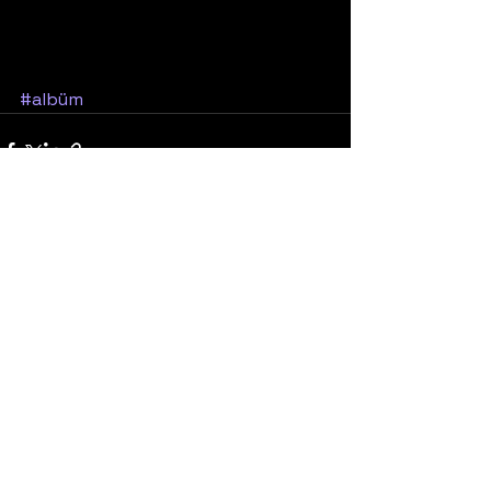
#albüm
Yorumlar
0.0 / 5 (0)
Yorum yapın ve puanlayın...