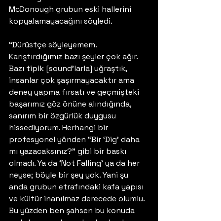
McDonough grubun eski hallerini 
kopyalamayacağını söyledi.
“Dürüstçe söyleyemem. 
Karıştırdığımız bazı şeyler çok ağır. 
Bazı tipik [sound’larla] uğraştık, 
insanlar çok şaşırmayacaktır ama 
deney yapma fırsatı ve geçmişteki 
başarımız göz önüne alındığında, 
sanırım bir özgürlük duygusu 
hissediyorum. Herhangi bir 
profesyonel yönden “Bir ‘Dig’ daha 
mı yazacaksınız?” gibi bir baskı 
olmadı. Ya da ‘Not Falling’ ya da her 
neyse; böyle bir şey yok. Yani şu 
anda grubun etrafındaki kafa yapısı 
ve kültür inanılmaz derecede olumlu. 
Bu yüzden ben şahsen bu konuda 