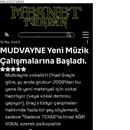
AW-11512718241
12 Nis 2023
MUDVAYNE Yeni Müzik
Çalışmalarına Başladı.
5 üzerinden NaN yıldız
Mudvayne vokalisti Chad Gray’e 
göre, şu anda grubun 2009’dan bu 
yana ilk yeni materyali için vokal 
hazırlıyor (veya vokal demosu 
yapıyor). Gray stüdyo çalışmaları 
hakkında fazla bir şey söylemedi, 
sadece “Sadece TEXAS’ta biraz AĞIR 
VOKAL ezerek psikopatlık 