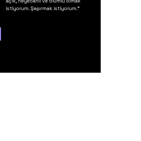
açık, heyecanlı ve olumlu olmak 
istiyorum. Şaşırmak istiyorum.” 
View this post on Instagram
A post shared by Chad Gray 
(@chadnesss)
#albüm
#haber