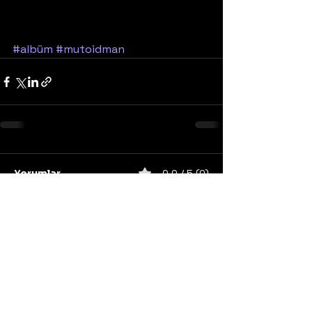
#albüm
#mutoidman
Yorumlar
0.0 / 5 (0)
Yorum yapın ve puanlayın...
United States
Konser
Sweden