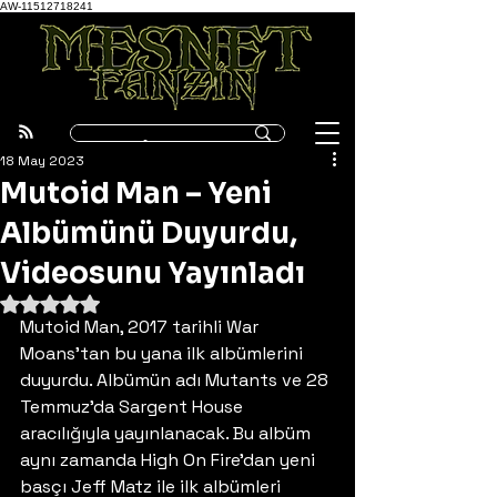
AW-11512718241
18 May 2023
Mutoid Man – Yeni
Albümünü Duyurdu,
Videosunu Yayınladı
5 üzerinden NaN yıldız
Mutoid Man, 2017 tarihli War 
Moans’tan bu yana ilk albümlerini 
duyurdu. Albümün adı Mutants ve 28 
Temmuz’da Sargent House 
aracılığıyla yayınlanacak. Bu albüm 
aynı zamanda High On Fire’dan yeni 
basçı Jeff Matz ile ilk albümleri 