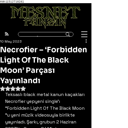
AW-11512718241
10 May 2023
Necrofier – ‘Forbidden
Light Of The Black
Moon’ Parçası
Yayınlandı
5 üzerinden NaN yıldız
Teksaslı black metal kanun kaçakları 
Necrofier yepyeni single’ı 
“Forbidden Light Of The Black Moon 
“u yeni müzik videosuyla birlikte 
yayınladı. Şarkı, grubun 2 Haziran 