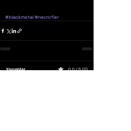
#blackmetal
#necrofier
Yorumlar
0.0 / 5 (0)
Yorum yapın ve puanlayın...
United States
Konser
Sweden
Black Metal
Death Metal
Germany