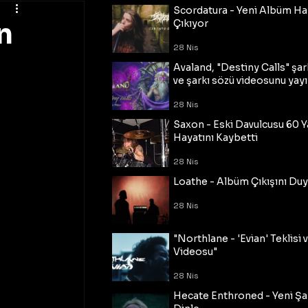
Scordatura - Yeni Albüm Ha
n
Çıkıyor
28 Nis
Avaland, "Destiny Calls" şar
ve şarkı sözü videosunu yayı
28 Nis
Saxon - Eski Davulcusu 60 
Hayatını Kaybetti
28 Nis
Loathe - Albüm Çıkışını Du
28 Nis
"Northlane - 'Evian' Teklisi 
Videosu"
28 Nis
Hecate Enthroned - Yeni Şar