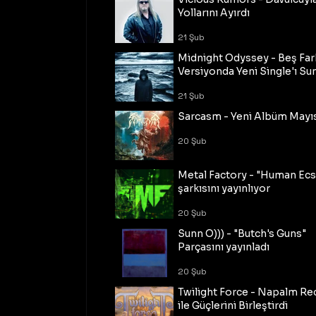
Yollarını Ayırdı
21 Şub
Midnight Odyssey - Beş Fark
Versiyonda Yeni Single'ı Su
21 Şub
Sarcasm - Yeni Albüm Mayı
20 Şub
Metal Factory - "Human Ecs
şarkısını yayınlıyor
20 Şub
Sunn O))) - "Butch's Guns"
Parçasını yayınladı
20 Şub
Twilight Force - Napalm Re
ile Güçlerini Birleştirdi