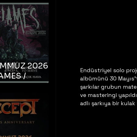
EMMUZ 2026 –
Endüstriyel solo pro
AMES /
albümünü 30 Mayıs'ta
LM DEATH /
şarkılar grubun mater
OYED TO
ve masteringi yapıldı
adlı şarkıya bir kulak 
 – İstanbul,
mum Uniq
hava