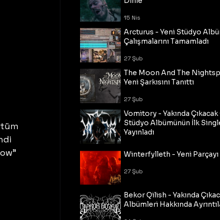
Dinle
15 Nis
Arcturus - Yeni Stüdyo Al
Çalışmalarını Tamamladı
27 Şub
The Moon And The Nightspi
Yeni Şarkısını Tanıttı
27 Şub
Vomitory - Yakında Çıkaca
Stüdyo Albümünün İlk Single
 tüm 
Yayınladı
ndi 
27 Şub
dow" 
Winterfylleth - Yeni Parçayı 
27 Şub
Bekor Qilish - Yakında Çıka
Albümleri Hakkında Ayrıntıl