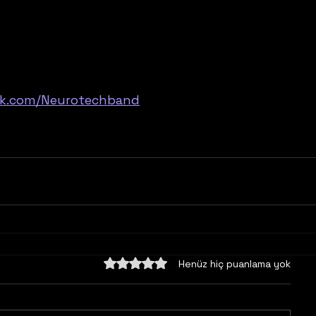
ok.com/Neurotechband
5 üzerinden 0 yıldız
Henüz hiç puanlama yok