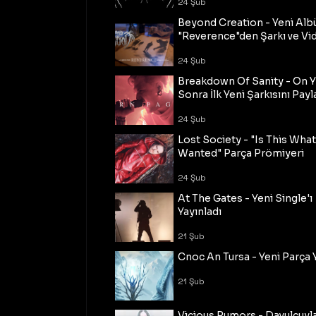
24 Şub
Beyond Creation - Yeni Alb
"Reverence"den Şarkı ve Vi
24 Şub
Breakdown Of Sanity - On Y
Sonra İlk Yeni Şarkısını Payl
24 Şub
Lost Society - "Is This Wha
Wanted" Parça Prömiyeri
24 Şub
At The Gates - Yeni Single'ı
Yayınladı
21 Şub
Cnoc An Tursa - Yeni Parça 
21 Şub
Vicious Rumors - Davulcuyl