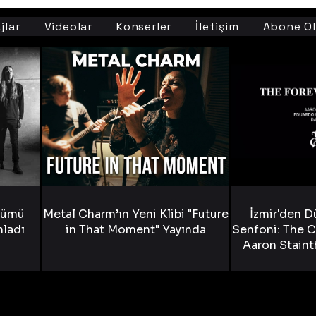
jlar
Videolar
Konserler
İletişim
Abone Ol
bümü
Metal Charm’ın Yeni Klibi "Future
İzmir'den D
nladı
in That Moment" Yayında
Senfoni: The C
Aaron Staint
Bride) ve The
Yen