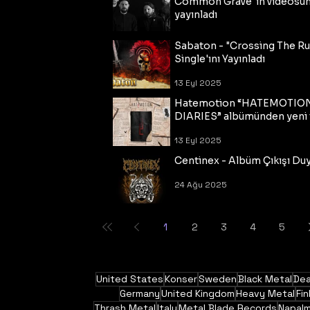
Common Grave"ın videosu
yayınladı
14 Eyl 2025
Sabaton - "Crossing The R
Single'ını Yayınladı
13 Eyl 2025
Hatemotion “HATEMOTIO
DIARIES” albümünden yeni t
13 Eyl 2025
Centinex - Albüm Çıkışı Du
24 Ağu 2025
1
2
3
4
5
United States
Konser
Sweden
Black Metal
Dea
Germany
United Kingdom
Heavy Metal
Fin
Thrash Metal
Italy
Metal Blade Records
Napal