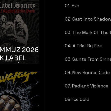
K TOOTH –
01. Exo
bul, Bonus
orman
02. Cast Into Shado
03. The Mark Of The 
04. A Trial By Fire
EMMUZ 2026 –
K LABEL
05. Saints From Sinn
TY – İstanbul,
06. New Source Code
çiftlik Park
07. Radiant Violence
08. Ice Cold