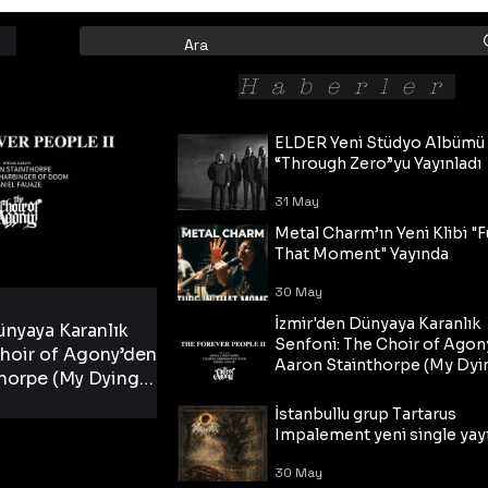
Haberler
ELDER Yeni Stüdyo Albümü
“Through Zero”yu Yayınladı
31 May
Metal Charm’ın Yeni Klibi "F
That Moment" Yayında
30 May
İzmir'den Dünyaya Karanlık
ünyaya Karanlık
Senfoni: The Choir of Agon
hoir of Agony’den
Aaron Stainthorpe (My Dyi
horpe (My Dying
Bride) ve The Cross Eşliğin
 Cross Eşliğinde
30 May
Tekli!
İstanbullu grup Tartarus
i Tekli!
Impalement yeni single yayı
30 May