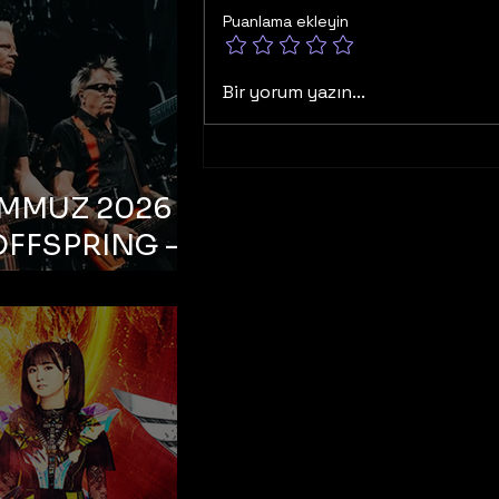
Puanlama ekleyin
Bir yorum yazın...
EMMUZ 2026 –
OFFSPRING –
ul, Life Park