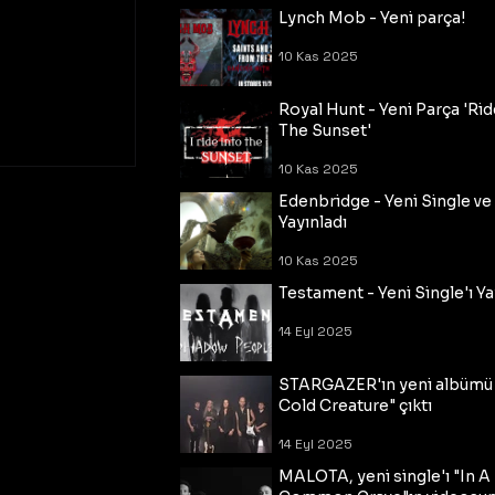
Lynch Mob - Yeni parça!
10 Kas 2025
Royal Hunt - Yeni Parça 'Rid
The Sunset'
10 Kas 2025
Edenbridge - Yeni Single ve
Yayınladı
10 Kas 2025
Testament - Yeni Single'ı Ya
14 Eyl 2025
STARGAZER'ın yeni albümü
Cold Creature" çıktı
14 Eyl 2025
MALOTA, yeni single'ı "In A