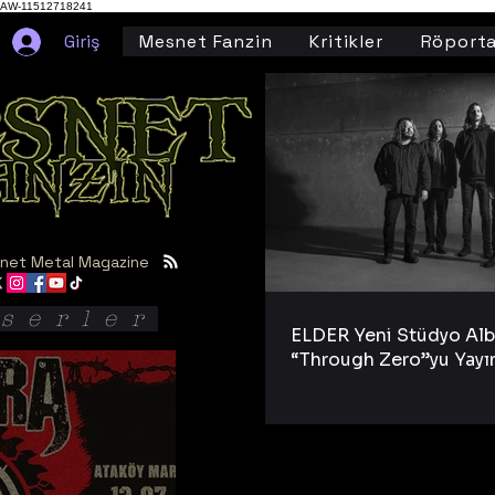
AW-11512718241
Giriş
Mesnet Fanzin
Kritikler
Röporta
net Metal Magazine
serler
ELDER Yeni Stüdyo Al
“Through Zero”yu Yayı