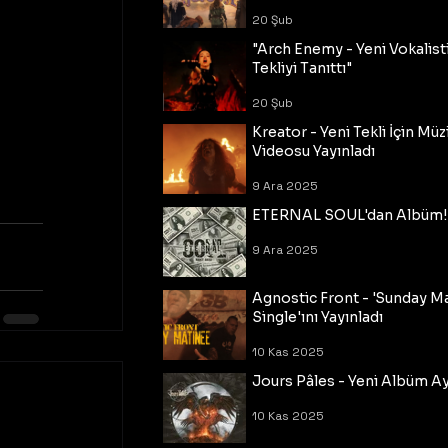
20 Şub
"Arch Enemy - Yeni Vokalisti
Tekliyi Tanıttı"
20 Şub
Kreator - Yeni Tekli İçin Müz
Videosu Yayınladı
9 Ara 2025
ETERNAL SOUL'dan Albüm!
9 Ara 2025
Agnostic Front - 'Sunday M
Single'ını Yayınladı
10 Kas 2025
Jours Pâles - Yeni Albüm Ayr
10 Kas 2025