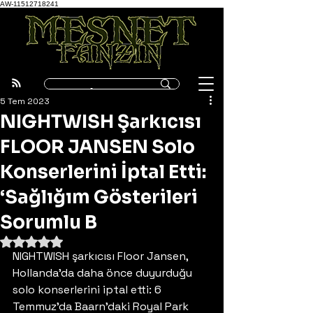
AW-11512718241
5 Tem 2023
NIGHTWISH Şarkıcısı
FLOOR JANSEN Solo
Konserlerini İptal Etti:
‘Sağlığım Gösterileri
Sorumlu B
5 üzerinden NaN yıldız
NIGHTWISH şarkıcısı Floor Jansen, 
Hollanda’da daha önce duyurduğu 
solo konserlerini iptal etti: 6 
Temmuz’da Baarn’daki Royal Park 