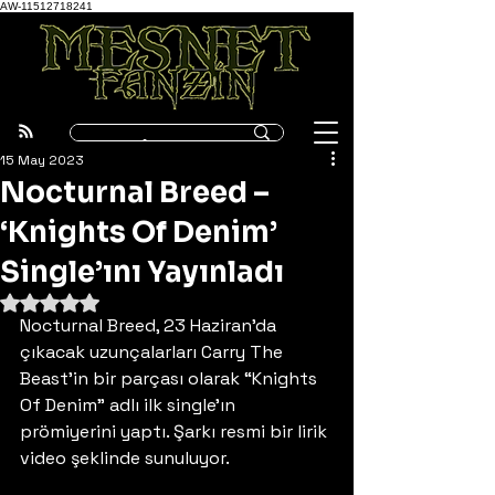
AW-11512718241
15 May 2023
Nocturnal Breed –
‘Knights Of Denim’
Single’ını Yayınladı
5 üzerinden NaN yıldız
Nocturnal Breed, 23 Haziran’da 
çıkacak uzunçalarları Carry The 
Beast’in bir parçası olarak “Knights 
Of Denim” adlı ilk single’ın 
prömiyerini yaptı. Şarkı resmi bir lirik 
video şeklinde sunuluyor. 