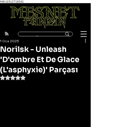
AW-11512718241
1 Oca 2025
Norilsk - Unleash
'D'ombre Et De Glace
(L'asphyxie)' Parçası
5 üzerinden NaN yıldız