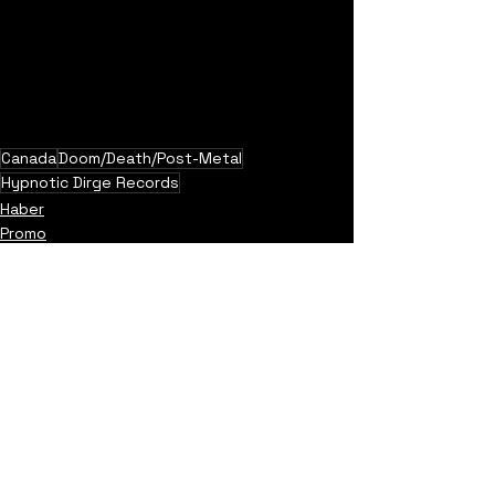
Canada
Doom/Death/Post-Metal
Hypnotic Dirge Records
Haber
Promo
Yorumlar
0.0 / 5 (0)