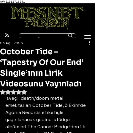
AW-11512718241
26 Ağu 2023
October Tide –
‘Tapestry Of Our End’
Single’ının Lirik
Videosunu Yayınladı
5 üzerinden NaN yıldız
İsveçli death/doom metal 
emektarları October Tide, 6 Ekim’de 
Agonia Records etiketiyle 
yayınlanacak yedinci stüdyo 
albümleri The Cancer Pledge’den ilk 