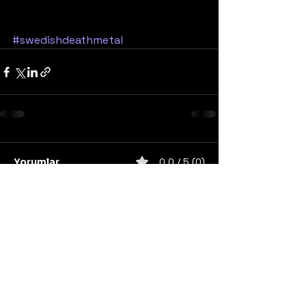
#swedishdeathmetal
Yorumlar
0.0 / 5 (0)
Yorum yapın ve puanlayın...
United States
Konser
Sweden
Black Metal
Death Metal
Germany