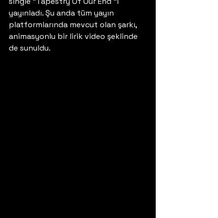
single “Tapestry Of Our End “i 
yayınladı. Şu anda tüm yayın 
platformlarında mevcut olan şarkı, 
animasyonlu bir lirik video şeklinde 
de sunuldu. 