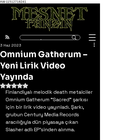
AW-11512718241
3 Haz 2023
Omnium Gatherum –
Yeni Lirik Video
Yayında
5 üzerinden NaN yıldız
Finlandiyalı melodik death metalciler 
Omnium Gatherum “Sacred” şarkısı 
için bir lirik video yayınladı. Şarkı, 
grubun Century Media Records 
aracılığıyla dün piyasaya çıkan 
Slasher adlı EP’sinden alınma. 