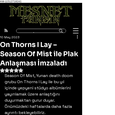
AW-11512718241
10 May 2023
On Thorns I Lay –
Season Of Mist ile Plak
Anlaşması İmzaladı
5 üzerinden NaN yıldız
Season Of Mist, Yunan death doom 
grubu On Thorns I Lay ile bu yıl 
içinde yepyeni stüdyo albümlerini 
yayınlamak üzere anlaştığını 
duyurmaktan gurur duyar. 
Önümüzdeki haftalarda daha fazla 
ayrıntı bekleyebiliriz. 