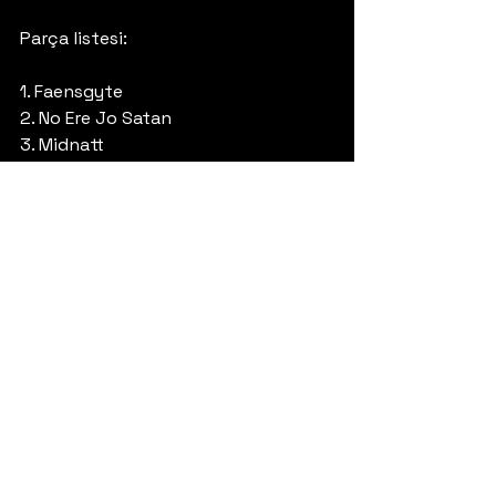
Parça listesi:
1. Faensgyte
2. No Ere Jo Satan
3. Midnatt
4. Den Sanna
5. Paradiset (Rauli Badding 
Somerjoki Cover)
Daha fazla bilgi için ziyaret edin:
https://www.facebook.com/Ondfod
t666 
https://www.instagram.com/ondfod
t_official 
https://www.facebook.com/blacklio
nrecordsswe
https://blacklion.nu/
#blackmetal
#finlandiya