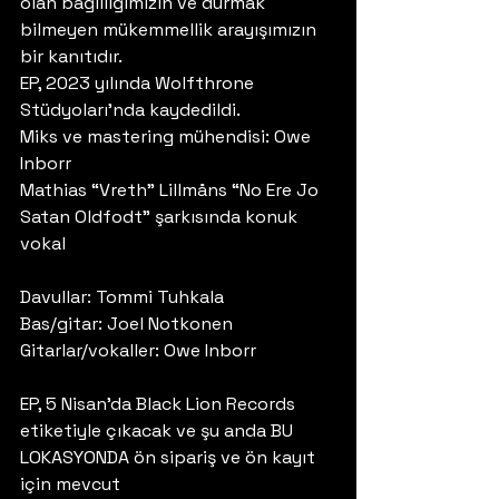
olan bağlılığımızın ve durmak 
bilmeyen mükemmellik arayışımızın 
bir kanıtıdır. 
EP, 2023 yılında Wolfthrone 
Stüdyoları’nda kaydedildi.
Miks ve mastering mühendisi: Owe 
Inborr
Mathias “Vreth” Lillmåns “No Ere Jo 
Satan Oldfodt” şarkısında konuk 
vokal
Davullar: Tommi Tuhkala
Bas/gitar: Joel Notkonen
Gitarlar/vokaller: Owe Inborr
EP, 5 Nisan’da Black Lion Records 
etiketiyle çıkacak ve şu anda BU 
LOKASYONDA ön sipariş ve ön kayıt 
için mevcut