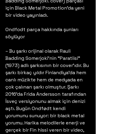
Badding Somerjoki. cover) parçası 
için Black Metal Promotion’da yeni 
bir video yayınladı.
Ondfodt parça hakkında şunları 
söylüyor
– Bu şarkı orijinal olarak Rauli 
Badding Somerjoki’nin “Paratiisi” 
(1973) adlı şarkısının bir cover’ıdır. Bu 
şarkı birkaç yıldır Finlandiya’da hem 
canlı müzikte hem de medyada en 
çok çalınan şarkı olmuştur. Şarkı 
2016’da Frida Andersson tarafından 
İsveç versiyonunu almak için denizi 
aştı. Bugün Ondfødt kendi 
yorumunu sunuyor: bir black metal 
yorumu. Harika melodilerle enerji ve 
gerçek bir Fin hissi veren bir video, 