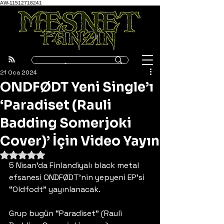
AW-11512718241
21 Oca 2024
ONDFØDT Yeni Single’ı
‘Paradiset (Rauli
Badding Somerjoki
Cover)’ İçin Video Yayın
5 üzerinden NaN yıldız
5 Nisan’da Finlandiyalı black metal 
efsanesi ONDFØDT’nin yepyeni EP’si 
“Oldfodt” yayınlanacak.
Grup bugün “Paradiset” (Rauli 