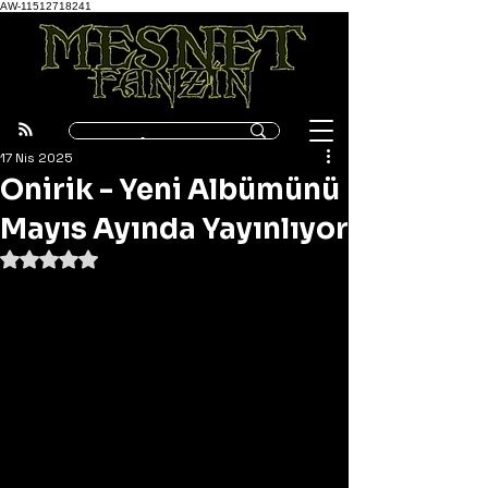
AW-11512718241
17 Nis 2025
Onirik - Yeni Albümünü
Mayıs Ayında Yayınlıyor
5 üzerinden NaN yıldız