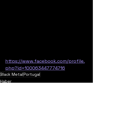
https://www.facebook.com/profile.
php?id=100063447774716
Black Metal
Portugal
Haber
Promo