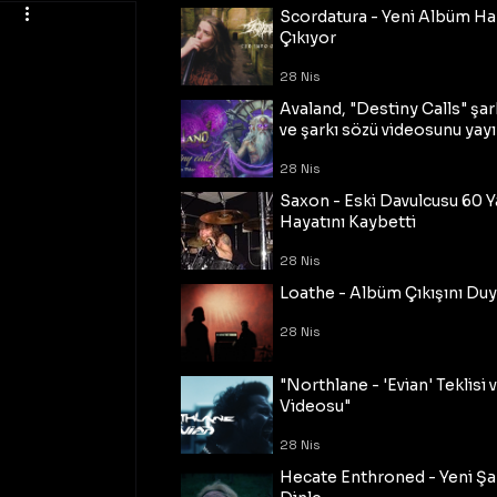
Scordatura - Yeni Albüm Ha
Çıkıyor
28 Nis
Avaland, "Destiny Calls" şar
ve şarkı sözü videosunu yayı
28 Nis
Saxon - Eski Davulcusu 60 
Hayatını Kaybetti
28 Nis
Loathe - Albüm Çıkışını Du
28 Nis
"Northlane - 'Evian' Teklisi 
Videosu"
28 Nis
Hecate Enthroned - Yeni Şar