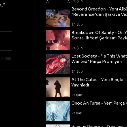
24 Şub
k.”
Beyond Creation - Yeni Alb
"Reverence"den Şarkı ve Vi
24 Şub
Breakdown Of Sanity - On Y
Sonra İlk Yeni Şarkısını Payl
24 Şub
Lost Society - "Is This Wha
Wanted" Parça Prömiyeri
24 Şub
At The Gates - Yeni Single'ı
Yayınladı
21 Şub
Cnoc An Tursa - Yeni Parça 
21 Şub
Vicious Rumors - Davulcuyl