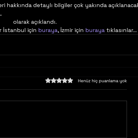
eri hakkında detaylı bilgiler çok yakında açıklanaca
       
      olarak açıklandı.
 İstanbul için 
buraya
, İzmir için 
buraya
 tıklasınlar…
5 üzerinden 0 yıldız
Henüz hiç puanlama yok