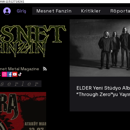
AW-11512718241
Giriş
Mesnet Fanzin
Kritikler
Röporta
net Metal Magazine
serler
ELDER Yeni Stüdyo Al
“Through Zero”yu Yayı