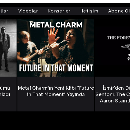
jlar
Videolar
Konserler
İletişim
Abone Ol
bümü
Metal Charm’ın Yeni Klibi "Future
İzmir'den D
nladı
in That Moment" Yayında
Senfoni: The C
Aaron Staint
Bride) ve The
Yen