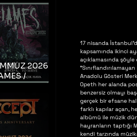
17 nisanda İstanbul’
kapsamında ikinci aya
açıklamasında şöyle d
EMMUZ 2026 –
“Sınıflandırılamayan
AMES /
Anadolu Gösteri Merk
Opeth her alanda pos
LM DEATH /
benzersiz olmayı baş
OYED TO
gerçek bir efsane hal
 – İstanbul,
farklı kapılar açan, h
mum Uniq
albümü ile müzik dün
hava
hayranların taptığı M
kendi tarzında müzika