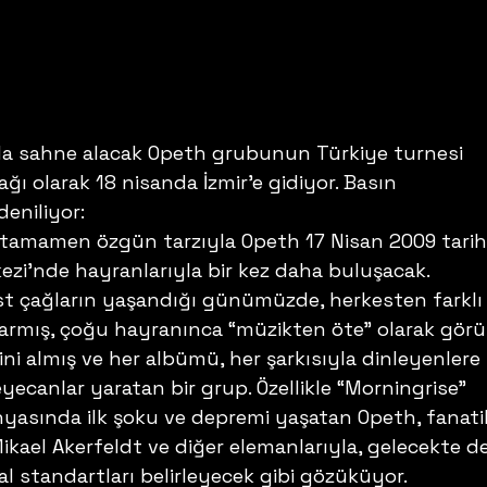
da sahne alacak Opeth grubunun Türkiye turnesi 
ğı olarak 18 nisanda İzmir’e gidiyor. Basın 
eniliyor:
 tamamen özgün tarzıyla Opeth 17 Nisan 2009 tarih
ezi’nde hayranlarıyla bir kez daha buluşacak. 
t çağların yaşandığı günümüzde, herkesten farklı 
armış, çoğu hayranınca “müzikten öte” olarak gör
ini almış ve her albümü, her şarkısıyla dinleyenlere 
eyecanlar yaratan bir grup. Özellikle “Morningrise” 
yasında ilk şoku ve depremi yaşatan Opeth, fanati
ikael Akerfeldt ve diğer elemanlarıyla, gelecekte de
l standartları belirleyecek gibi gözüküyor. 