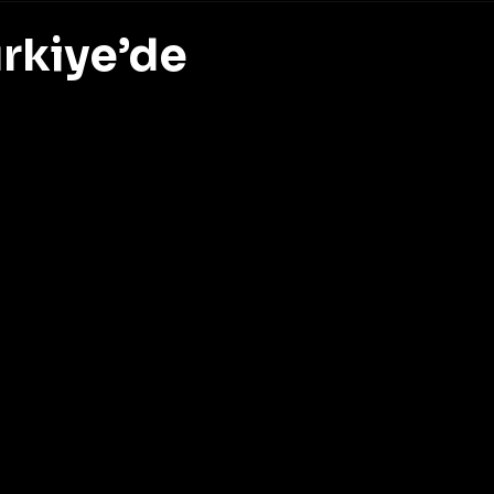
rkiye’de
z