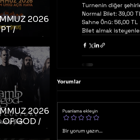
Turnenin diğer şehirl
Normal Bilet: 39,00 TL  
EMMUZ 2026 –
Sahne Önü: 56,00 TL    
PT /
Bilet almak isteyenler
RUCTION /
S ‘N’
RS – İstanbul,
mum Uniq
hava
Yorumlar
EMMUZ 2026 –
Puanlama ekleyin
 OF GOD /
T CULTURE /
Bir yorum yazın...