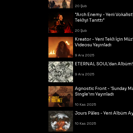
20 Şub
"Arch Enemy - Yeni Vokalisti
Tekliyi Tanıttı"
20 Şub
Kreator - Yeni Tekli İçin Müz
Videosu Yayınladı
9 Ara 2025
ETERNAL SOUL'dan Albüm!
9 Ara 2025
Agnostic Front - 'Sunday M
Single'ını Yayınladı
10 Kas 2025
Jours Pâles - Yeni Albüm Ayr
10 Kas 2025