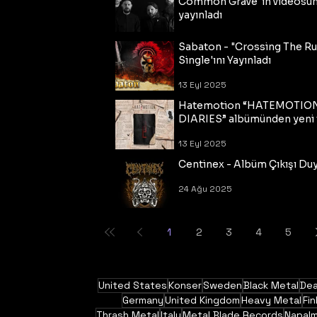
Common Grave"ın videosu
yayınladı
14 Eyl 2025
Sabaton - "Crossing The R
Single'ını Yayınladı
13 Eyl 2025
Hatemotion “HATEMOTIO
DIARIES” albümünden yeni t
13 Eyl 2025
Centinex - Albüm Çıkışı Du
24 Ağu 2025
1
2
3
4
5
United States
Konser
Sweden
Black Metal
Dea
Germany
United Kingdom
Heavy Metal
Fin
Thrash Metal
Italy
Metal Blade Records
Napal