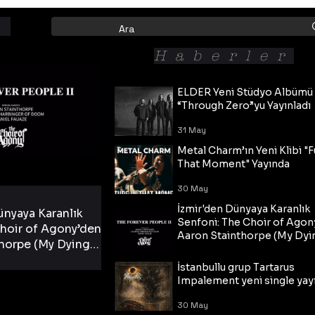
Haberler
ELDER Yeni Stüdyo Albümü
“Through Zero”yu Yayınladı
31 May
Metal Charm’ın Yeni Klibi "F
That Moment" Yayında
30 May
İzmir'den Dünyaya Karanlık
ünyaya Karanlık
Senfoni: The Choir of Agon
hoir of Agony’den
Aaron Stainthorpe (My Dyi
horpe (My Dying
Bride) ve The Cross Eşliğin
 Cross Eşliğinde
30 May
Tekli!
İstanbullu grup Tartarus
i Tekli!
Impalement yeni single yayı
30 May