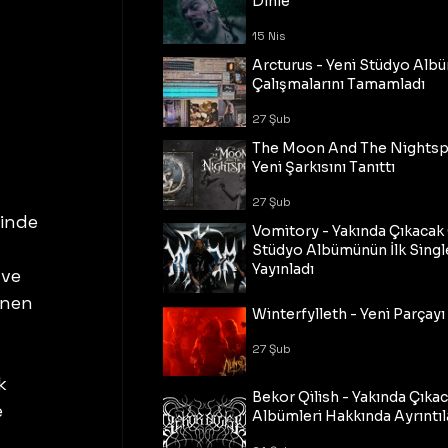
Dinle
15 Nis
Arcturus - Yeni Stüdyo Al
Çalışmalarını Tamamladı
27 Şub
The Moon And The Nightspi
Yeni Şarkısını Tanıttı
27 Şub
inde 
Vomitory - Yakında Çıkaca
Stüdyo Albümünün İlk Single
Yayınladı
ve 
ünen 
27 Şub
Winterfylleth - Yeni Parçayı 
27 Şub
k 
Bekor Qilish - Yakında Çıka
 
Albümleri Hakkında Ayrıntıl