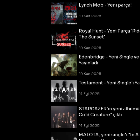
Lynch Mob - Yeni parça!
10 Kas 2025
Royal Hunt - Yeni Parça 'Rid
The Sunset'
10 Kas 2025
Edenbridge - Yeni Single ve
Yayınladı
10 Kas 2025
Testament - Yeni Single'ı Ya
14 Eyl 2025
STARGAZER'ın yeni albümü
Cold Creature" çıktı
14 Eyl 2025
MALOTA, yeni single'ı "In A