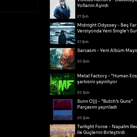
Yollarını Ayırdı
21 Şub
Midnight Odyssey - Beş Fark
Versiyonda Yeni Single'ı Su
21 Şub
Sarcasm - Yeni Albüm Mayı
20 Şub
Metal Factory - "Human Ecs
şarkısını yayınlıyor
20 Şub
Sunn O))) - "Butch's Guns"
Parçasını yayınladı
20 Şub
Twilight Force - Napalm Re
ile Güçlerini Birleştirdi