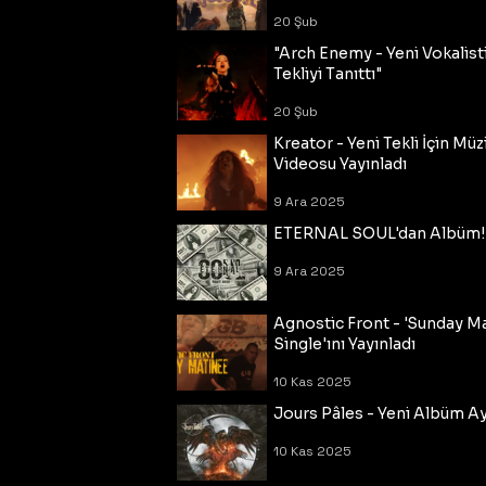
20 Şub
"Arch Enemy - Yeni Vokalisti
Tekliyi Tanıttı"
20 Şub
Kreator - Yeni Tekli İçin Müz
Videosu Yayınladı
9 Ara 2025
ETERNAL SOUL'dan Albüm!
9 Ara 2025
Agnostic Front - 'Sunday M
Single'ını Yayınladı
10 Kas 2025
Jours Pâles - Yeni Albüm Ayr
10 Kas 2025