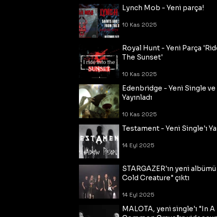
Lynch Mob - Yeni parça!
10 Kas 2025
Royal Hunt - Yeni Parça 'Rid
The Sunset'
10 Kas 2025
Edenbridge - Yeni Single ve
Yayınladı
10 Kas 2025
Testament - Yeni Single'ı Ya
14 Eyl 2025
STARGAZER'ın yeni albümü
Cold Creature" çıktı
14 Eyl 2025
MALOTA, yeni single'ı "In A