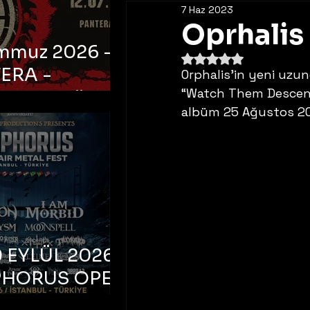
7 Haz 2023
Oprhalis 
emmuz 2026 -
5 üzerinden NaN yıldı
ERA -
Orphalis’in yeni uzun
“Watch Them Descend” 
bul, Ataköy
albüm 25 Ağustos 20
a Arena
 EYLÜL 2026 –
PHORUS OPEN
METAL FEST