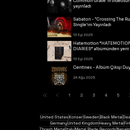
Common Grave"ın videosu
yayınladı
14 Eyl 2025
Sabaton - "Crossing The R
Single'ını Yayınladı
13 Eyl 2025
Hatemotion “HATEMOTIO
DIARIES” albümünden yeni t
13 Eyl 2025
Centinex - Albüm Çıkışı Du
24 Ağu 2025
1
2
3
4
5
United States
Konser
Sweden
Black Metal
Dea
Germany
United Kingdom
Heavy Metal
Fin
Thrash Metal
Italy
Metal Blade Records
Napal