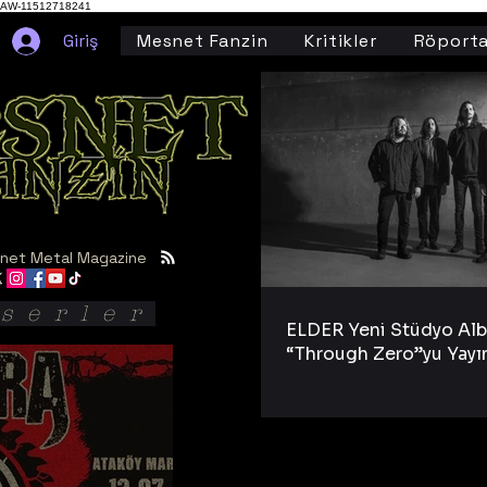
AW-11512718241
Giriş
Mesnet Fanzin
Kritikler
Röporta
net Metal Magazine
serler
ELDER Yeni Stüdyo Al
“Through Zero”yu Yayı