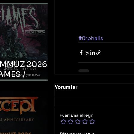
#Orphalis
EMMUZ 2026 –
AMES /
LM DEATH /
Yorumlar
OYED TO
 – İstanbul,
mum Uniq
Puanlama ekleyin
hava