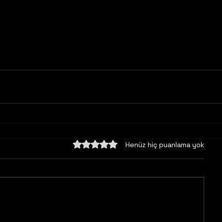
5 üzerinden 0 yıldız
Henüz hiç puanlama yok