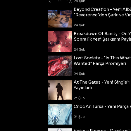
24 Şub
Beyond Creation - Yeni Alb
"Reverence"den Şarkı ve Vi
24 Şub
Breakdown Of Sanity - On Y
Sonra İlk Yeni Şarkısını Payl
24 Şub
Lost Society - "Is This Wha
Wanted" Parça Prömiyeri
24 Şub
At The Gates - Yeni Single'ı
Yayınladı
21 Şub
Cnoc An Tursa - Yeni Parça 
21 Şub
Vicious Rumors - Davulcuyl