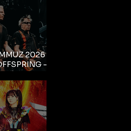
EMMUZ 2026 –
OFFSPRING –
ul, Life Park