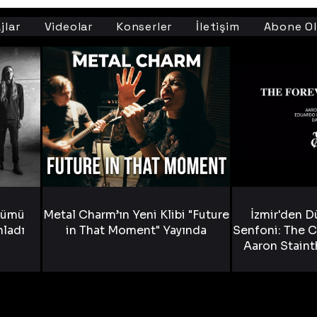
jlar
Videolar
Konserler
İletişim
Abone Ol
bümü
Metal Charm’ın Yeni Klibi "Future
İzmir'den D
nladı
in That Moment" Yayında
Senfoni: The C
Aaron Staint
Bride) ve The
Yen