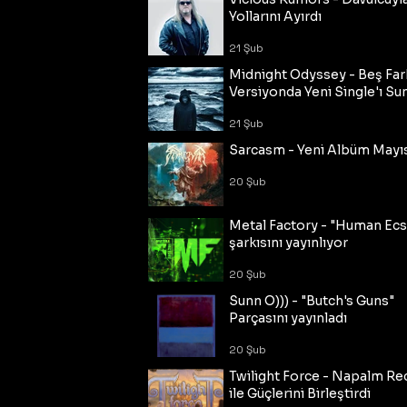
Yollarını Ayırdı
21 Şub
Midnight Odyssey - Beş Fark
Versiyonda Yeni Single'ı Su
21 Şub
Sarcasm - Yeni Albüm Mayı
20 Şub
Metal Factory - "Human Ecs
şarkısını yayınlıyor
20 Şub
Sunn O))) - "Butch's Guns"
Parçasını yayınladı
20 Şub
Twilight Force - Napalm Re
ile Güçlerini Birleştirdi