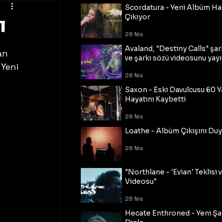
Scordatura - Yeni Albüm Ha
ı
Çıkıyor
28 Nis
Avaland, "Destiny Calls" şar
an 
ve şarkı sözü videosunu yayı
Yeni 
28 Nis
Saxon - Eski Davulcusu 60 
Hayatını Kaybetti
28 Nis
Loathe - Albüm Çıkışını Du
28 Nis
"Northlane - 'Evian' Teklisi 
Videosu"
28 Nis
Hecate Enthroned - Yeni Şar