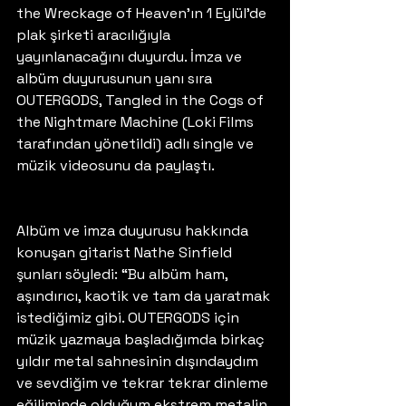
the Wreckage of Heaven’ın 1 Eylül’de 
plak şirketi aracılığıyla 
yayınlanacağını duyurdu. İmza ve 
albüm duyurusunun yanı sıra 
OUTERGODS, Tangled in the Cogs of 
the Nightmare Machine (Loki Films 
tarafından yönetildi) adlı single ve 
müzik videosunu da paylaştı. 
Albüm ve imza duyurusu hakkında 
konuşan gitarist Nathe Sinfield 
şunları söyledi: “Bu albüm ham, 
aşındırıcı, kaotik ve tam da yaratmak 
istediğimiz gibi. OUTERGODS için 
müzik yazmaya başladığımda birkaç 
yıldır metal sahnesinin dışındaydım 
ve sevdiğim ve tekrar tekrar dinleme 
eğiliminde olduğum ekstrem metalin 