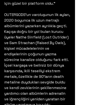
için güzel bir platform oldu.”
OUTERGODS’un varoluşunun ilk ayları, 
2020 boyunca ilk uzun metrajlı 
albümlerini yazarken ayrılıkla geçti. 
Kaçışa doğru bir yol bulan kurucu 
üyeler Nathe Sinfield (Lost Outrider) 
ve Sam Strachan (Raised By Owls), 
kişisel mücadelelerinin ve 
endişelerinin çoğunun yazma 
sürecine kanalize olduğunu fark etti. 
İçsel kargaşa ve belirsiz bir dünya 
karşısında, ikili teselliyi ekstrem 
metale, özellikle de 90’ların death 
metaline duydukları sevgide buldu 
ve kendi zevklerinin şekillenmesine 
yardımcı olan albümlerin adrenalin 
ve iğrençliğini yeniden yaratan bir 
albüm yaratmaya koyuldu. 