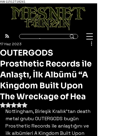
AW-11512718241
17 Haz 2023
OUTERGODS
Prosthetic Records ile
Anlaştı, İlk Albümü “A
Kingdom Built Upon
The Wreckage of Hea
5 üzerinden NaN yıldız
Nottingham, Birleşik Krallık’tan death 
metal grubu OUTERGODS bugün 
Prosthetic Records ile anlaştığını ve 
ilk albümleri A Kingdom Built Upon 