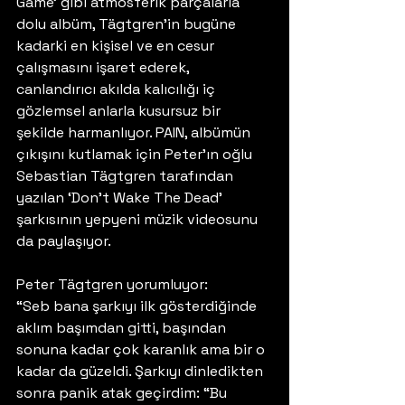
Game’ gibi atmosferik parçalarla 
dolu albüm, Tägtgren’in bugüne 
kadarki en kişisel ve en cesur 
çalışmasını işaret ederek, 
canlandırıcı akılda kalıcılığı iç 
gözlemsel anlarla kusursuz bir 
şekilde harmanlıyor. PAIN, albümün 
çıkışını kutlamak için Peter’ın oğlu 
Sebastian Tägtgren tarafından 
yazılan ‘Don’t Wake The Dead’ 
şarkısının yepyeni müzik videosunu 
da paylaşıyor. 
Peter Tägtgren yorumluyor:
“Seb bana şarkıyı ilk gösterdiğinde 
aklım başımdan gitti, başından 
sonuna kadar çok karanlık ama bir o 
kadar da güzeldi. Şarkıyı dinledikten 
sonra panik atak geçirdim: “Bu 