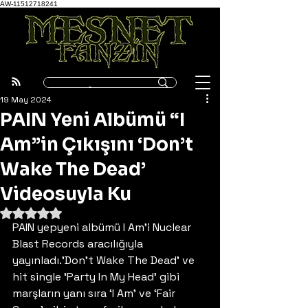
AW-11512718241
19 May 2024
PAIN Yeni Albümü “I
Am”in Çıkışını ‘Don’t
Wake The Dead’
Videosuyla Ku
5 üzerinden NaN yıldız
PAIN yepyeni albümü I Am’i Nuclear 
Blast Records aracılığıyla 
yayınladı.’Don’t Wake The Dead’ ve 
hit single ‘Party In My Head’ gibi 
marşların yanı sıra ‘I Am’ ve ‘Fair 