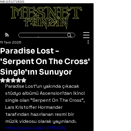
AW-11512718241
11 Tem 2025
Paradise Lost -
'Serpent On The Cross'
Single'ını Sunuyor
5 üzerinden NaN yıldız
Paradise Lost'un yakında çıkacak 
stüdyo albümü Ascension'dan ikinci 
single olan "Serpent On The Cross", 
Lars Kristoffer Hormander 
tarafından hazırlanan resmi bir 
müzik videosu olarak yayınlandı.
https://youtu.be/EVtZZ15oQDQ