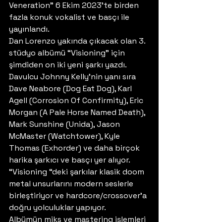
Veneration” 6 Ekim 2023’te birden 
fazla konuk vokalist ve basçı ile 
yayınlandı. 
Dan Lorenzo yakında çıkacak olan 3. 
stüdyo albümü “Visioning” için 
şimdiden on iki yeni şarkı yazdı. 
Davulcu Johnny Kelly’nin yanı sıra 
Dave Neabore (Dog Eat Dog), Karl 
Agell (Corrosion Of Confirmity), Eric 
Morgan (A Pale Horse Named Death), 
Mark Sunshine (Unida), Jason 
McMaster (Watchtower), Kyle 
Thomas (Exhorder) ve daha birçok 
harika şarkıcı ve basçı yer alıyor. 
“Visioning “deki şarkılar klasik doom 
metal unsurlarını modern seslerle 
birleştiriyor ve hardcore/crossover’a 
doğru yolculuklar yapıyor. 
Albümün miks ve mastering işlemleri 