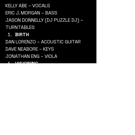
KELLY ABE – VOCALS
ERIC J. MORGAN – BASS
JASON DONNELLY (DJ PUZZLE DJ) – 
TURNTABLES 
BIRTH
DAN LORENZO – ACOUSTIC GUITAR
DAVE NEABORE – KEYS
JONATHAN ENG – VIOLA 
VISIONING
JOHNNY KELLY – DRUMS
DAN LORENZO – GUITARS/BASS
MARK SUNSHINE – VOCALS 
Daha fazla bilgi için:
https://www.facebook.com/profile.
php?id=61559097640883
https://www.instagram.com/patriarc
hsinblack/