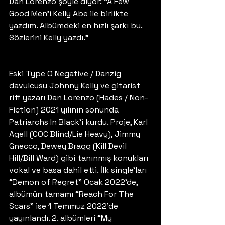
Dan Lorenzo şöyle diyor: “A Few 
Good Men’i Kelly Abe ile birlikte 
yazdım. Albümdeki en hızlı şarkı bu. 
Sözlerini Kelly yazdı.” 
Eski Type O Negative / Danzig 
davulcusu Johnny Kelly ve gitarist 
riff yazarı Dan Lorenzo (Hades / Non-
Fiction) 2021 yılının sonunda 
Patriarchs In Black’i kurdu. Proje, Karl 
Agell (COC Blind/Lie Heavy), Jimmy 
Gnecco, Dewey Bragg (Kill Devil 
Hill/Bill Ward) gibi tanınmış konukları 
vokal ve basa dahil etti. İlk single’ları 
“Demon of Regret” Ocak 2022’de, 
albümün tamamı “Reach For The 
Scars” ise 1 Temmuz 2022’de 
yayınlandı. 2. albümleri “My 