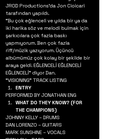
JROD Productions’da Jon Cioicari 
tarafından yapıldı. 
“Bu çok eğlenceli ve yılda bir ya da 
iki harika söz ve melodi bulmak için 
şarkıcılara çok fazla baskı 
yapmıyorum. Ben çok fazla 
riff/müzik yazıyorum. Üçüncü 
albümümüz çok kolay bir şekilde bir 
araya geldi. EĞLENCELİ EĞLENCELİ 
EĞLENCELİ” diyor Dan. 
“VISIONING” TRACK LISTING 
ENTRY
PERFORMED BY JONATHAN ENG 
WHAT DO THEY KNOW? (FOR 
THE CHAMPIONS)
JOHNNY KELLY – DRUMS
DAN LORENZO – GUITARS
MARK SUNSHINE – VOCALS