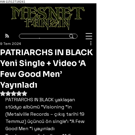
AW-11512718241
9 Tem 2024
PATRIARCHS IN BLACK
Yeni Single + Video ‘A
Few Good Men’
Yayınladı
5 üzerinden NaN yıldız
PATRIARCHS IN BLACK yaklaşan 
stüdyo albümü “Visioning “in 
(Metalville Records – çıkış tarihi 19 
Temmuz) üçüncü ön single’ı “A Few 
Good Men “i yayınladı 