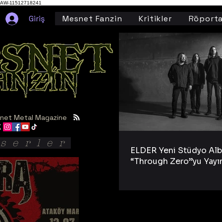
AW-11512718241
Giriş
Mesnet Fanzin
Kritikler
Röporta
net Metal Magazine
serler
ELDER Yeni Stüdyo Al
“Through Zero”yu Yayı