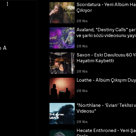
Scordatura - Yeni Albüm Ha
Çıkıyor
28 Nis
Avaland, "Destiny Calls" şar
ve şarkı sözü videosunu yayı
28 Nis
 A 
Saxon - Eski Davulcusu 60 
Hayatını Kaybetti
28 Nis
Loathe - Albüm Çıkışını Du
28 Nis
"Northlane - 'Evian' Teklisi 
Videosu"
28 Nis
Hecate Enthroned - Yeni Şar