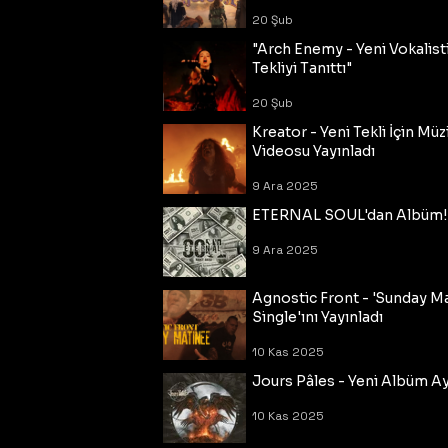
20 Şub
"Arch Enemy - Yeni Vokalisti
Tekliyi Tanıttı"
20 Şub
Kreator - Yeni Tekli İçin Müz
Videosu Yayınladı
9 Ara 2025
ETERNAL SOUL'dan Albüm!
9 Ara 2025
Agnostic Front - 'Sunday M
Single'ını Yayınladı
10 Kas 2025
Jours Pâles - Yeni Albüm Ayr
10 Kas 2025