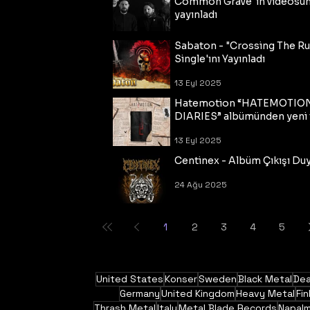
Common Grave"ın videosu
yayınladı
14 Eyl 2025
Sabaton - "Crossing The R
Single'ını Yayınladı
13 Eyl 2025
Hatemotion “HATEMOTIO
DIARIES” albümünden yeni t
13 Eyl 2025
Centinex - Albüm Çıkışı Du
24 Ağu 2025
1
2
3
4
5
United States
Konser
Sweden
Black Metal
Dea
Germany
United Kingdom
Heavy Metal
Fin
Thrash Metal
Italy
Metal Blade Records
Napal