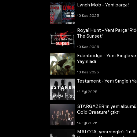
Lynch Mob - Yeni parça!
10 Kas 2025
Royal Hunt - Yeni Parça 'Rid
The Sunset'
10 Kas 2025
Edenbridge - Yeni Single ve
Yayınladı
10 Kas 2025
Testament - Yeni Single'ı Ya
14 Eyl 2025
STARGAZER'ın yeni albümü
Cold Creature" çıktı
14 Eyl 2025
MALOTA, yeni single'ı "In A