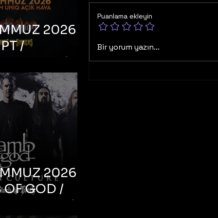
Puanlama ekleyin
EMMUZ 2026 –
PT /
Bir yorum yazın...
RUCTION /
S ‘N’
RS – İstanbul,
mum Uniq
hava
EMMUZ 2026 –
 OF GOD /
T CULTURE /