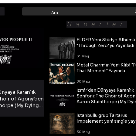
Haberler
ELDER Yeni Stüdyo Albümü
“Through Zero”yu Yayınladı
31 May
Metal Charm’ın Yeni Klibi "F
That Moment" Yayında
30 May
İzmir'den Dünyaya Karanlık
ünyaya Karanlık
Senfoni: The Choir of Agon
hoir of Agony’den
Aaron Stainthorpe (My Dyi
horpe (My Dying
Bride) ve The Cross Eşliğin
 Cross Eşliğinde
30 May
Tekli!
İstanbullu grup Tartarus
i Tekli!
Impalement yeni single yayı
30 May