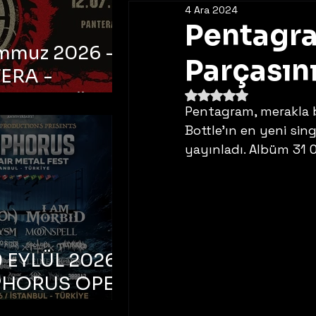
4 Ara 2024
Pentagra
emmuz 2026 -
Parçasını
ERA -
5 üzerinden NaN yıldı
bul, Ataköy
Pentagram, merakla b
a Arena
Bottle’ın en yeni singl
yayınladı. Albüm 31 
 EYLÜL 2026 –
PHORUS OPEN
METAL FEST