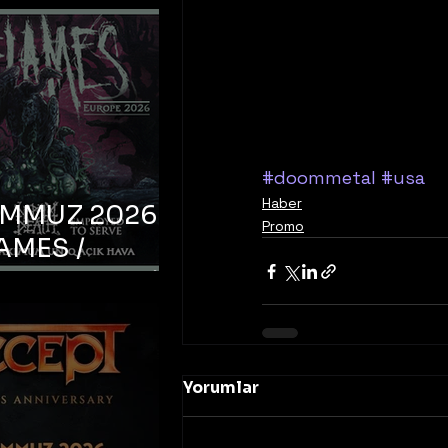
#doommetal
#usa
Haber
EMMUZ 2026 –
Promo
AMES /
LM DEATH /
OYED TO
 – İstanbul,
mum Uniq
Yorumlar
hava