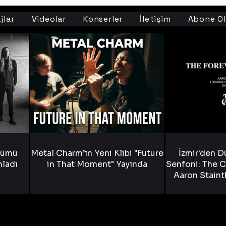
jlar
Videolar
Konserler
İletişim
Abone Ol
bümü
Metal Charm’ın Yeni Klibi "Future
İzmir'den D
nladı
in That Moment" Yayında
Senfoni: The C
Aaron Staint
Bride) ve The
Yen