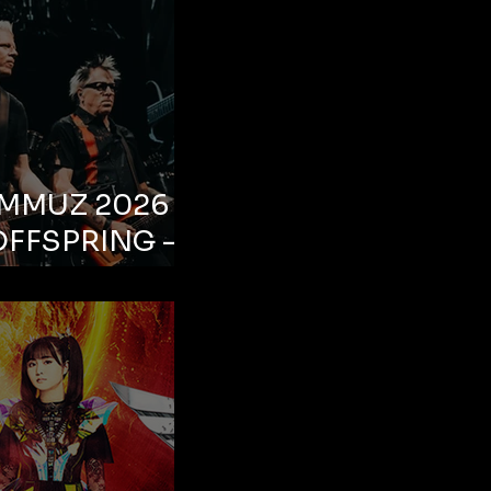
EMMUZ 2026 –
OFFSPRING –
ul, Life Park