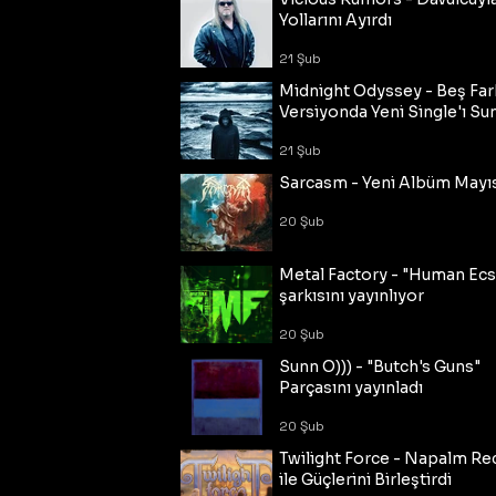
Yollarını Ayırdı
21 Şub
Midnight Odyssey - Beş Fark
Versiyonda Yeni Single'ı Su
21 Şub
Sarcasm - Yeni Albüm Mayı
20 Şub
Metal Factory - "Human Ecs
şarkısını yayınlıyor
20 Şub
Sunn O))) - "Butch's Guns"
Parçasını yayınladı
20 Şub
Twilight Force - Napalm Re
ile Güçlerini Birleştirdi