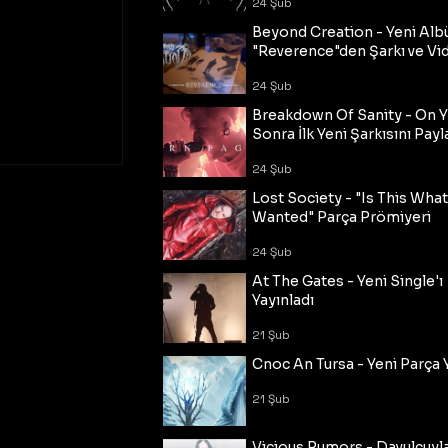
24 Şub
Beyond Creation - Yeni Alb
"Reverence"den Şarkı ve Vi
24 Şub
Breakdown Of Sanity - On Y
Sonra İlk Yeni Şarkısını Payl
24 Şub
Lost Society - "Is This Wha
Wanted" Parça Prömiyeri
24 Şub
At The Gates - Yeni Single'ı
Yayınladı
21 Şub
Cnoc An Tursa - Yeni Parça 
21 Şub
Vicious Rumors - Davulcuyl