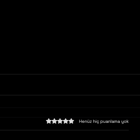
5 üzerinden 0 yıldız
Henüz hiç puanlama yok