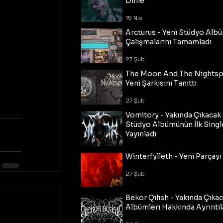
Dinle
15 Nis
Arcturus - Yeni Stüdyo Al
Çalışmalarını Tamamladı
27 Şub
The Moon And The Nightspi
Yeni Şarkısını Tanıttı
27 Şub
Vomitory - Yakında Çıkaca
Stüdyo Albümünün İlk Single
Yayınladı
27 Şub
Winterfylleth - Yeni Parçayı 
27 Şub
Bekor Qilish - Yakında Çıka
Albümleri Hakkında Ayrıntıl