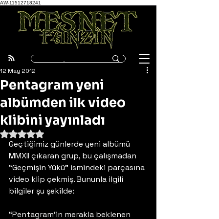
AW-11512718241
12 May 2012
Pentagram yeni
albümden ilk video
klibini yayınladı
5 üzerinden NaN yıldız
Geçtiğimiz günlerde yeni albümü 
MMXII çıkaran grup, bu çalışmadan 
“Geçmişin Yükü” ismindeki parçasına 
video klip çekmiş. Bununla ilgili 
bilgiler şu şekilde:
“Pentagram’in merakla beklenen 