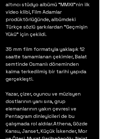
altıncı stüdyo albümü “MMXII”nin ilk 
video klibi, Film Adamlar 
prodüktörlüğünde, albümdeki 
Türkçe sözlü şarkılardan “Geçmişin 
Yükü” için çekildi.
35 mm film formatıyla yaklaşık 12 
saatte tamamlanan çekimler, Balat 
semtinde Osmanlı döneminden 
kalma terkedilmiş bir tarihi yapıda 
gerçekleşti. 
Yazar, çizer, oyuncu ve müzisyen 
dostlarının yanı sıra, grup 
elemanlarının yakın çevresi ve 
Pentagram dinleyicileri de bu 
çalışmada rol aldılar.Athena, Gözde 
Kansu, Janset, Küçük İskender, Mor 
ve Ötesi, Murat Garibağaoğlu, Nejat 