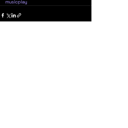
musicplay
Yorumlar
0.0 / 5 (0)
Yorum yapın ve puanlayın...
United States
Konser
Sweden
Black Metal
Death Metal
Germany
United Kingdom
Heavy Metal
Finland
Thrash Metal
Italy
Napalm Records