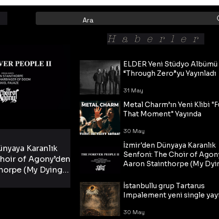
Haberler
ELDER Yeni Stüdyo Albümü
“Through Zero”yu Yayınladı
31 May
Metal Charm’ın Yeni Klibi "F
That Moment" Yayında
30 May
İzmir'den Dünyaya Karanlık
ünyaya Karanlık
Senfoni: The Choir of Agon
hoir of Agony’den
Aaron Stainthorpe (My Dyi
horpe (My Dying
Bride) ve The Cross Eşliğin
 Cross Eşliğinde
30 May
Tekli!
İstanbullu grup Tartarus
i Tekli!
Impalement yeni single yayı
30 May