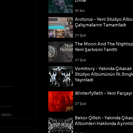
Dinle
15 Nis
Arcturus - Yeni Stüdyo Al
Çalışmalarını Tamamladı
27 Şub
The Moon And The Nightspi
Yeni Şarkısını Tanıttı
27 Şub
Vomitory - Yakında Çıkaca
Stüdyo Albümünün İlk Single
Yayınladı
27 Şub
Winterfylleth - Yeni Parçayı 
27 Şub
Bekor Qilish - Yakında Çıka
Albümleri Hakkında Ayrıntıl