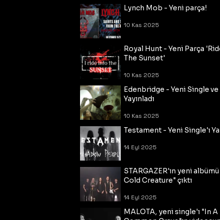
Lynch Mob - Yeni parça!
10 Kas 2025
Royal Hunt - Yeni Parça 'Rid
The Sunset'
10 Kas 2025
Edenbridge - Yeni Single ve
Yayınladı
10 Kas 2025
Testament - Yeni Single'ı Ya
14 Eyl 2025
STARGAZER'ın yeni albümü
Cold Creature" çıktı
14 Eyl 2025
MALOTA, yeni single'ı "In A