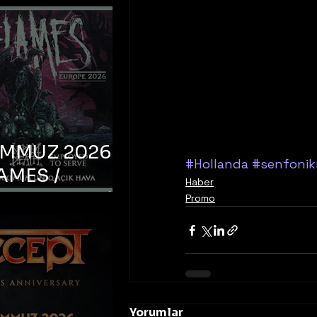
EMMUZ 2026 –
#Hollanda
#senfonik
AMES /
Haber
LM DEATH /
Promo
OYED TO
 – İstanbul,
mum Uniq
hava
Yorumlar