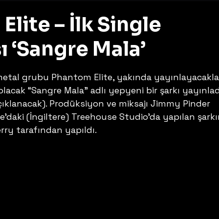
lite – İlk Single
ı ‘Sangre Mala’
z
metal grubu Phantom Elite, yakında yayınlayacaklar
 olacak “Sangre Mala” adlı yepyeni bir şarkı yayınlad
açıklanacak). Prodüksiyon ve miksajı Jimmy Pinder 
’daki (İngiltere) Treehouse Studio’da yapılan şarkı
ry tarafından yapıldı. 