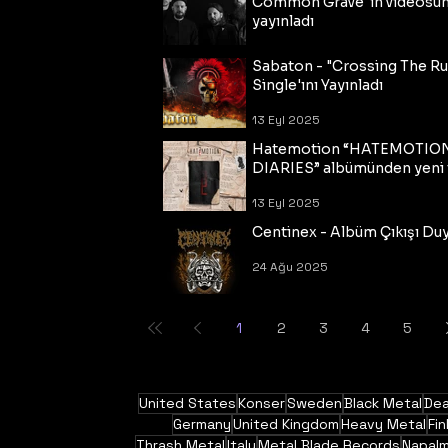
Common Grave"ın videosu
yayınladı
14 Eyl 2025
Sabaton - "Crossing The R
Single'ını Yayınladı
13 Eyl 2025
Hatemotion “HATEMOTIO
DIARIES” albümünden yeni t
13 Eyl 2025
Centinex - Albüm Çıkışı Du
24 Ağu 2025
1
2
3
4
5
United States
Konser
Sweden
Black Metal
Dea
Germany
United Kingdom
Heavy Metal
Fin
Thrash Metal
Italy
Metal Blade Records
Napal