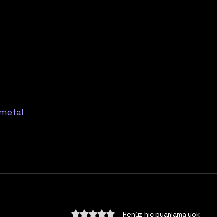
metal
5 üzerinden 0 yıldız
Henüz hiç puanlama yok