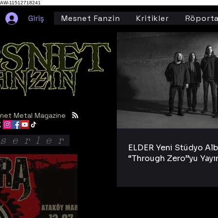
AW-11512718241
Giriş
Mesnet Fanzin
Kritikler
Röporta
net Metal Magazine
serler
ELDER Yeni Stüdyo Al
“Through Zero”yu Yayı