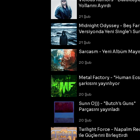
Yollarını Ayırdı
21 Şub
Midnight Odyssey - Beş Fark
Versiyonda Yeni Single'ı Su
21 Şub
Sarcasm - Yeni Albüm Mayı
20 Şub
Metal Factory - "Human Ecs
şarkısını yayınlıyor
20 Şub
Sunn O))) - "Butch's Guns"
Parçasını yayınladı
20 Şub
Twilight Force - Napalm Re
ile Güçlerini Birleştirdi