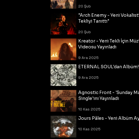
20 Şub
"Arch Enemy - Yeni Vokalisti
Tekliyi Tanıttı"
20 Şub
Kreator - Yeni Tekli İçin Müz
Videosu Yayınladı
9 Ara 2025
ETERNAL SOUL'dan Albüm!
9 Ara 2025
Agnostic Front - 'Sunday M
Single'ını Yayınladı
10 Kas 2025
Jours Pâles - Yeni Albüm Ayr
10 Kas 2025