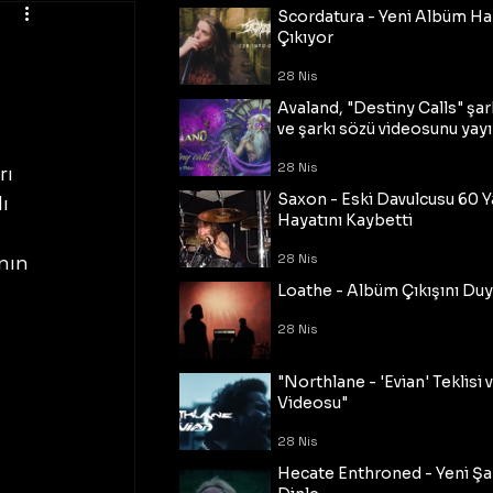
Scordatura - Yeni Albüm Ha
Çıkıyor
28 Nis
Avaland, "Destiny Calls" şar
ve şarkı sözü videosunu yayı
28 Nis
ı 
Saxon - Eski Davulcusu 60 
ı 
Hayatını Kaybetti
nın 
28 Nis
Loathe - Albüm Çıkışını Du
28 Nis
"Northlane - 'Evian' Teklisi 
Videosu"
28 Nis
Hecate Enthroned - Yeni Şar