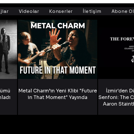
jlar
Videolar
Konserler
İletişim
Abone Ol
bümü
Metal Charm’ın Yeni Klibi "Future
İzmir'den D
nladı
in That Moment" Yayında
Senfoni: The C
Aaron Staint
Bride) ve The
Yen