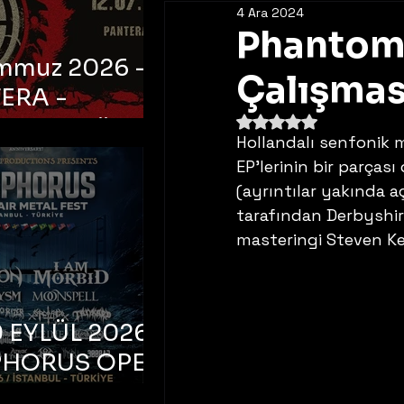
4 Ara 2024
Phantom E
emmuz 2026 -
Çalışmas
ERA -
5 üzerinden NaN yıldı
bul, Ataköy
Hollandalı senfonik 
a Arena
EP’lerinin bir parçası
(ayrıntılar yakında 
tarafından Derbyshire
masteringi Steven Ker
 EYLÜL 2026 –
PHORUS OPEN
METAL FEST