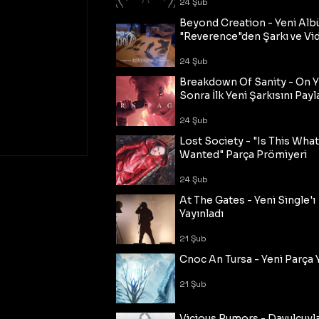
24 Şub
Beyond Creation - Yeni Alb
"Reverence"den Şarkı ve Vi
24 Şub
Breakdown Of Sanity - On Y
Sonra İlk Yeni Şarkısını Payl
24 Şub
Lost Society - "Is This Wha
Wanted" Parça Prömiyeri
24 Şub
At The Gates - Yeni Single'ı
Yayınladı
21 Şub
Cnoc An Tursa - Yeni Parça 
21 Şub
Vicious Rumors - Davulcuyl