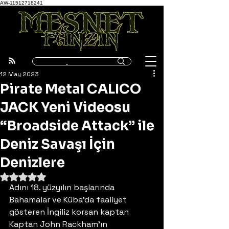
AW-11512718241
12 May 2023
Pirate Metal CALICO
JACK Yeni Videosu
“Broadside Attack” ile
Deniz Savaşı İçin
Denizlere
5 üzerinden NaN yıldız
Adını 18. yüzyılın başlarında 
Bahamalar ve Küba’da faaliyet 
gösteren İngiliz korsan kaptan 
Kaptan John Rackham’ın 