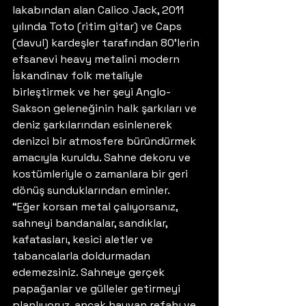
lakabından alan Calico Jack, 2011 
yılında Toto (ritim gitar) ve Caps 
(davul) kardeşler tarafından 80’lerin 
efsanevi heavy metalini modern 
İskandinav folk metaliyle 
birleştirmek ve her şeyi Anglo-
Sakson geleneğinin halk şarkıları ve 
deniz şarkılarından esinlenerek 
denizci bir atmosfere büründürmek 
amacıyla kuruldu. Sahne dekoru ve 
kostümleriyle o zamanlara bir geri 
dönüş sunduklarından eminler. 
“Eğer korsan metal çalıyorsanız, 
sahneyi bandanalar, sandıklar, 
kafatasları, kesici aletler ve 
tabancalarla doldurmadan 
edemezsiniz. Sahneye gerçek 
papağanlar ve gülleler getirmeyi 
planlıyoruz, ancak hayvan refahı ve 