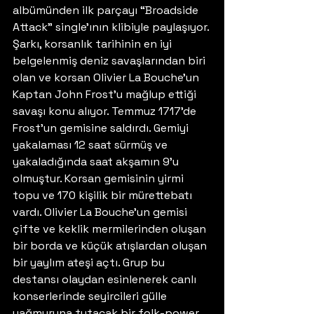
albümünden ilk parçayı “Broadside 
Attack” single’ının klibiyle paylaşıyor. 
Şarkı, korsanlık tarihinin en iyi 
belgelenmiş deniz savaşlarından biri 
olan ve korsan Olivier La Bouche’un 
Kaptan John Frost’u mağlup ettiği 
savaşı konu alıyor. Temmuz 1717’de 
Frost’un gemisine saldırdı. Gemiyi 
yakalaması 12 saat sürmüş ve 
yakaladığında saat akşamın 9’u 
olmuştur. Korsan gemisinin yirmi 
topu ve 170 kişilik bir mürettebatı 
vardı. Olivier La Bouche’un gemisi 
çifte ve keklik mermilerinden oluşan 
bir borda ve küçük atışlardan oluşan 
bir yaylım ateşi açtı. Grup bu 
destansı olaydan esinlenerek canlı 
konserlerinde seyircileri gülle 
yağmuruna tutacak bir folk-power 