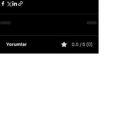
Yorumlar
0.0 / 5 (0)
Yorum yapın ve puanlayın...
United States
Konser
Sweden
Black Metal
Death Metal
Germany
United Kingdom
Heavy Metal
Finland
Thrash Metal
Italy
Napalm Records
Metal Blade Records
Nuclear Blast
Norway
California
Unsigned/independent