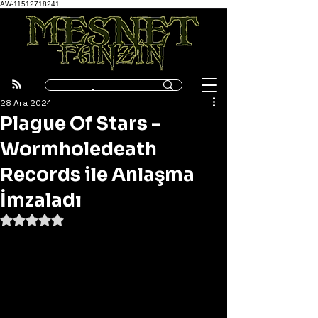
AW-11512718241
28 Ara 2024
Plague Of Stars -
Wormholedeath
Records ile Anlaşma
İmzaladı
5 üzerinden NaN yıldız