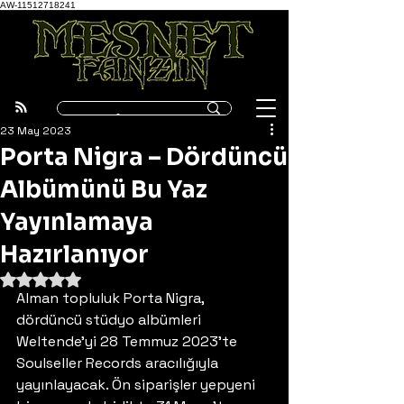
AW-11512718241
23 May 2023
Porta Nigra – Dördüncü
Albümünü Bu Yaz
Yayınlamaya
Hazırlanıyor
5 üzerinden NaN yıldız
Alman topluluk Porta Nigra, 
dördüncü stüdyo albümleri 
Weltende’yi 28 Temmuz 2023’te 
Soulseller Records aracılığıyla 
yayınlayacak. Ön siparişler yepyeni 