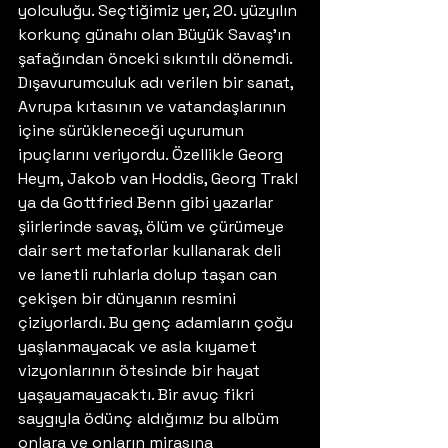
yolculuğu. Seçtiğimiz yer, 20. yüzyılın 
korkunç günahı olan Büyük Savaş’ın 
şafağından önceki sıkıntılı dönemdi. 
Dışavurumculuk adı verilen bir sanat, 
Avrupa kıtasının ve vatandaşlarının 
içine sürükleneceği uçurumun 
ipuçlarını veriyordu. Özellikle Georg 
Heym, Jakob van Hoddis, Georg Trakl 
ya da Gottfried Benn gibi yazarlar 
şiirlerinde savaş, ölüm ve çürümeye 
dair sert metaforlar kullanarak deli 
ve lanetli ruhlarla dolup taşan can 
çekişen bir dünyanın resmini 
çiziyorlardı. Bu genç adamların çoğu 
yaşlanmayacak ve asla kıyamet 
vizyonlarının ötesinde bir hayat 
yaşayamayacaktı. Bir avuç fikri 
saygıyla ödünç aldığımız bu albüm 
onlara ve onların mirasına 