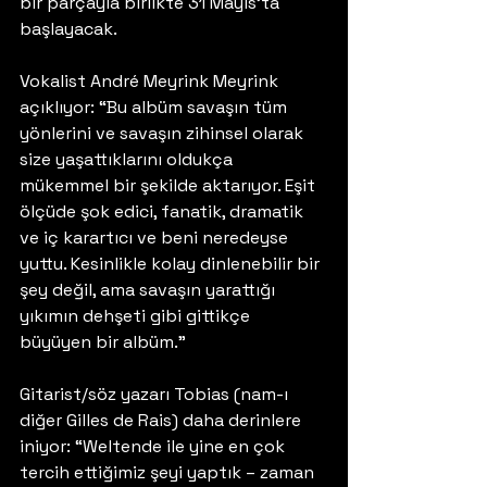
bir parçayla birlikte 31 Mayıs’ta 
başlayacak.
Vokalist André Meyrink Meyrink 
açıklıyor: “Bu albüm savaşın tüm 
yönlerini ve savaşın zihinsel olarak 
size yaşattıklarını oldukça 
mükemmel bir şekilde aktarıyor. Eşit 
ölçüde şok edici, fanatik, dramatik 
ve iç karartıcı ve beni neredeyse 
yuttu. Kesinlikle kolay dinlenebilir bir 
şey değil, ama savaşın yarattığı 
yıkımın dehşeti gibi gittikçe 
büyüyen bir albüm.”
Gitarist/söz yazarı Tobias (nam-ı 
diğer Gilles de Rais) daha derinlere 
iniyor: “Weltende ile yine en çok 
tercih ettiğimiz şeyi yaptık – zaman 