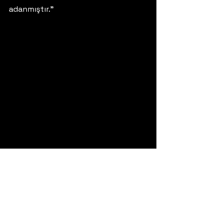
adanmıştır.” 
#PortaNigra