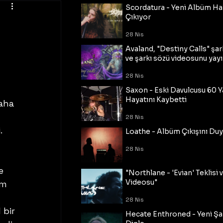
Scordatura - Yeni Albüm Ha
Çıkıyor
28 Nis
Avaland, "Destiny Calls" şar
ve şarkı sözü videosunu yayı
28 Nis
Saxon - Eski Davulcusu 60 
Hayatını Kaybetti
aha 
28 Nis
. 
Loathe - Albüm Çıkışını Du
28 Nis
e 
"Northlane - 'Evian' Teklisi 
Videosu"
am 
28 Nis
 bir 
Hecate Enthroned - Yeni Şar