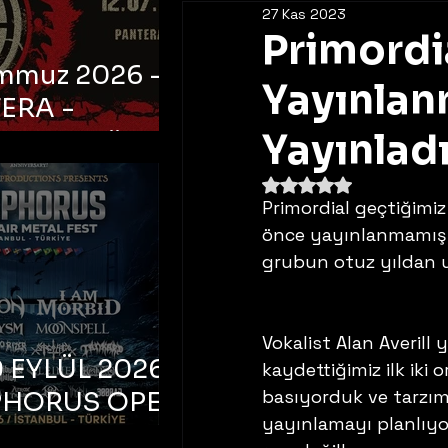
27 Kas 2023
Primordi
emmuz 2026 -
Yayınlan
ERA -
bul, Ataköy
Yayınlad
a Arena
5 üzerinden NaN yıldı
Primordial geçtiğimi
önce yayınlanmamış b
grubun otuz yıldan uzu
Vokalist Alan Averill
 EYLÜL 2026 –
kaydettiğimiz ilk iki 
basıyorduk ve tarzım
PHORUS OPEN
yayınlamayı planlıyor
METAL FEST