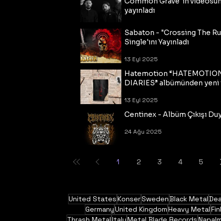
Common Grave"ın videosu
yayınladı
14 Eyl 2025
Sabaton - "Crossing The R
Single'ını Yayınladı
13 Eyl 2025
Hatemotion “HATEMOTIO
DIARIES” albümünden yeni t
13 Eyl 2025
Centinex - Albüm Çıkışı Du
24 Ağu 2025
1
2
3
4
5
United States
Konser
Sweden
Black Metal
Dea
Germany
United Kingdom
Heavy Metal
Fin
Thrash Metal
Italy
Metal Blade Records
Napal