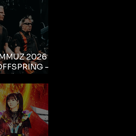
EMMUZ 2026 –
OFFSPRING –
ul, Life Park