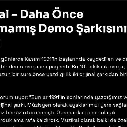
al – Daha Önce
mamış Demo Şarkısını
ı
z
z günlerde Kasım 1991’in başlarında kaydedilen ve d
ir demo parçasını paylaştı. Bu 10 dakikalık parça, 
n bir süre önce yazdığı ilk iki orijinal şarkıdan biri
 yorumluyor: “Bunlar 1991’in sonlarında yazdığımız v
orijinal şarkı. Müzisyen olarak ayaklarımızı yere sağl
ız henüz oturmamıştı. O zamanlar demo olarak 
duk ama rafa kaldırdık. Müzikal olarak belki de özel