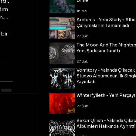
rdi, 
Dinle
dım 
15 Nis
n…. 
Arcturus - Yeni Stüdyo Al
Çalışmalarını Tamamladı
bir 
27 Şub
The Moon And The Nightspi
Yeni Şarkısını Tanıttı
27 Şub
Vomitory - Yakında Çıkaca
Stüdyo Albümünün İlk Single
Yayınladı
27 Şub
Winterfylleth - Yeni Parçayı 
27 Şub
Bekor Qilish - Yakında Çıka
Albümleri Hakkında Ayrıntıl