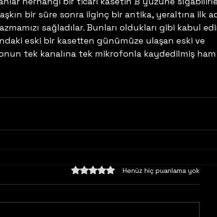
nlar herhangi bir ticari kasetin B yüzüne sığabilirle
aşkın bir süre sonra ilginç bir antika, yeraltına ilk a
mamızı sağladılar. Bunları oldukları gibi kabul edi
sındaki eski bir kasetten günümüze ulaşan eski ve 
eonun tek kanalına tek mikrofonla kaydedilmiş ham 
5 üzerinden 0 yıldız
Henüz hiç puanlama yok