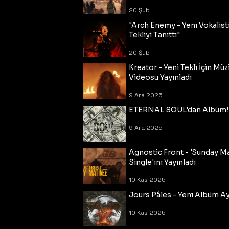
20 Şub
"Arch Enemy - Yeni Vokalisti
Tekliyi Tanıttı"
20 Şub
Kreator - Yeni Tekli İçin Müz
Videosu Yayınladı
9 Ara 2025
ETERNAL SOUL'dan Albüm!
9 Ara 2025
Agnostic Front - 'Sunday M
Single'ını Yayınladı
10 Kas 2025
Jours Pâles - Yeni Albüm Ayr
10 Kas 2025