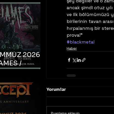
şey değiller ve o zama
ancak şimdi otuz yılı 
ve ilk bölümümüzü yaz
birilerinin tavan ara
hırpalanmış bir ster
prova!”
#blackmetal
Haber
EMMUZ 2026 –
AMES /
LM DEATH /
OYED TO
 – İstanbul,
Yorumlar
mum Uniq
hava
Puanlama ekleyin