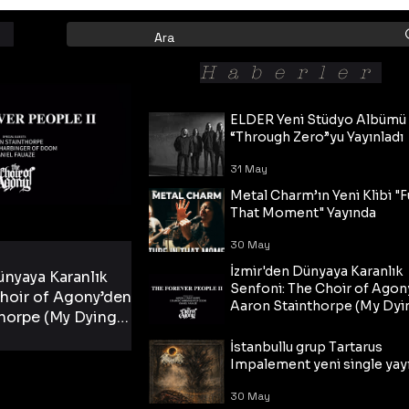
Haberler
ELDER Yeni Stüdyo Albümü
“Through Zero”yu Yayınladı
31 May
Metal Charm’ın Yeni Klibi "F
That Moment" Yayında
30 May
İzmir'den Dünyaya Karanlık
ünyaya Karanlık
Senfoni: The Choir of Agon
hoir of Agony’den
Aaron Stainthorpe (My Dyi
horpe (My Dying
Bride) ve The Cross Eşliğin
 Cross Eşliğinde
30 May
Tekli!
İstanbullu grup Tartarus
i Tekli!
Impalement yeni single yayı
30 May