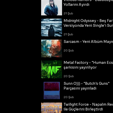
Yollarını Ayırdı
21 Şub
Midnight Odyssey - Beş Fark
Versiyonda Yeni Single'ı Su
21 Şub
Sarcasm - Yeni Albüm Mayı
20 Şub
Metal Factory - "Human Ecs
şarkısını yayınlıyor
20 Şub
Sunn O))) - "Butch's Guns"
Parçasını yayınladı
20 Şub
Twilight Force - Napalm Re
ile Güçlerini Birleştirdi