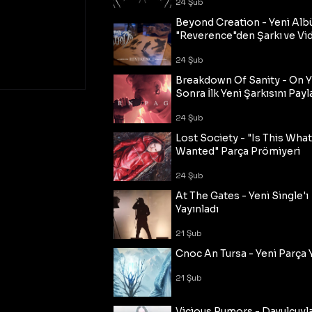
24 Şub
Beyond Creation - Yeni Alb
"Reverence"den Şarkı ve Vi
24 Şub
Breakdown Of Sanity - On Y
Sonra İlk Yeni Şarkısını Payl
24 Şub
Lost Society - "Is This Wha
Wanted" Parça Prömiyeri
24 Şub
At The Gates - Yeni Single'ı
Yayınladı
21 Şub
Cnoc An Tursa - Yeni Parça 
21 Şub
Vicious Rumors - Davulcuyl