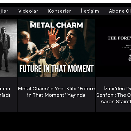
jlar
Videolar
Konserler
İletişim
Abone Ol
bümü
Metal Charm’ın Yeni Klibi "Future
İzmir'den D
nladı
in That Moment" Yayında
Senfoni: The C
Aaron Staint
Bride) ve The
Yen