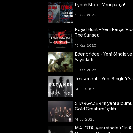
Lynch Mob - Yeni parça!
10 Kas 2025
Royal Hunt - Yeni Parça 'Rid
The Sunset'
10 Kas 2025
Edenbridge - Yeni Single ve
Yayınladı
10 Kas 2025
Testament - Yeni Single'ı Ya
14 Eyl 2025
STARGAZER'ın yeni albümü
Cold Creature" çıktı
14 Eyl 2025
MALOTA, yeni single'ı "In A