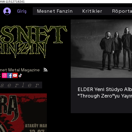
AW-11512718241
Giriş
Mesnet Fanzin
Kritikler
Röporta
net Metal Magazine
serler
ELDER Yeni Stüdyo Al
“Through Zero”yu Yayı