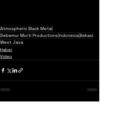
Atmospheric Black Metal
Debemur Morti Productions
Indonesia
Bekasi
West Java
Haber
Video
Yorumlar
0.0 / 5 (0)
Yorum yapın ve puanlayın...