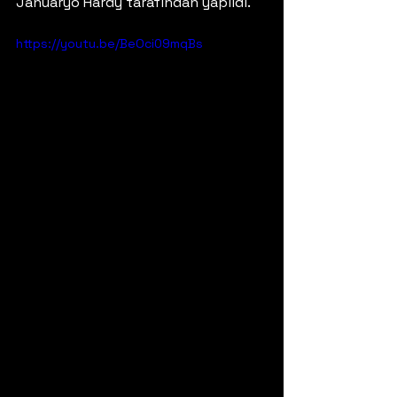
Januaryo Hardy tarafından yapıldı.
https://youtu.be/BeOci09mqBs