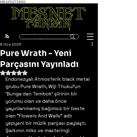
AW-11512718241
8 Oca 2025
Pure Wrath - Yeni
Parçasını Yayınladı
5 üzerinden NaN yıldız
Endonezyalı Atmosferik black metal 
grubu Pure Wrath, Wiji Thukul'un 
'Bunga dan Tembok' şiirinin bir 
yorumu olan ve daha önce 
yayınlanmamış bağımsız bir beste 
olan "Flowers And Walls" adlı 
yepyeni bir müzik parçası paylaştı. 
Şarkının miks ve masteringi 