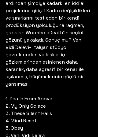
ardından şimdiye kadarki en iddialı 
projelerine girişti.Kadro değişiklikleri 
ve sınırlarını test eden bir kendi 
prodüksiyon yolculuğuna rağmen, 
çabaları WormholeDeath’in seçici 
gözünü yakaladı. Sonuç mu? Veni 
Vidi Delevi- İtalyan stüdyo 
çevrelerinden ve kişisel iç 
gözlemlerinden esinlenen daha 
karanlık, daha agresif bir kenar ile 
aşılanmış, büyümelerinin güçlü bir 
yansıması. 
1. Death From Above
2. My Only Solace
3. These Silent Halls
4. Mind Reset
5. Obey
6. Veni Vidi Delevi