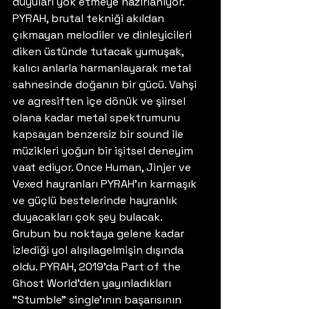
duyuları yok etmeye hazırlanıyor. 
PYRAH, brutal tekniği akıldan 
çıkmayan melodiler ve dinleyicileri 
diken üstünde tutacak yumuşak, 
kalıcı anlarla harmanlayarak metal 
sahnesinde doğanın bir gücü. Vahşi 
ve agresiften içe dönük ve şiirsel 
olana kadar metal spektrumunu 
kapsayan benzersiz bir sound ile 
müzikleri yoğun bir işitsel deneyim 
vaat ediyor. Once Human, Jinjer ve 
Vexed hayranları PYRAH’ın karmaşık 
ve güçlü bestelerinde hayranlık 
duyacakları çok şey bulacak. 
Grubun bu noktaya gelene kadar 
izlediği yol alışılagelmişin dışında 
oldu. PYRAH, 2019’da Part of the 
Ghost World’den yayınladıkları 
“Stumble” single’ının başarısının 