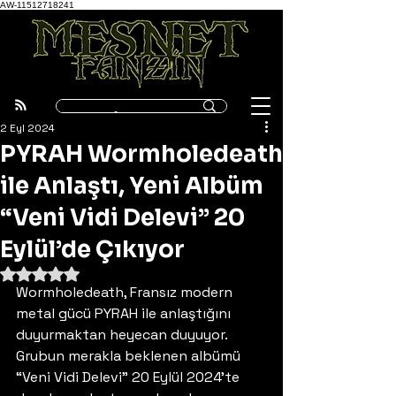
AW-11512718241
2 Eyl 2024
PYRAH Wormholedeath
ile Anlaştı, Yeni Albüm
“Veni Vidi Delevi” 20
Eylül’de Çıkıyor
5 üzerinden NaN yıldız
Wormholedeath, Fransız modern 
metal gücü PYRAH ile anlaştığını 
duyurmaktan heyecan duyuyor. 
Grubun merakla beklenen albümü 
“Veni Vidi Delevi” 20 Eylül 2024’te 