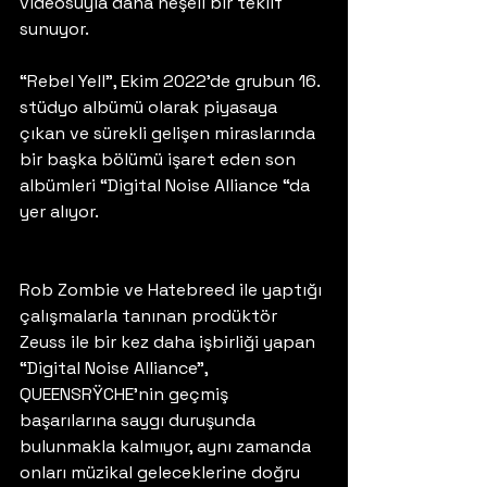
videosuyla daha neşeli bir teklif 
sunuyor.
“Rebel Yell”, Ekim 2022’de grubun 16. 
stüdyo albümü olarak piyasaya 
çıkan ve sürekli gelişen miraslarında 
bir başka bölümü işaret eden son 
albümleri “Digital Noise Alliance “da 
yer alıyor. 
Rob Zombie ve Hatebreed ile yaptığı 
çalışmalarla tanınan prodüktör 
Zeuss ile bir kez daha işbirliği yapan 
“Digital Noise Alliance”, 
QUEENSRŸCHE’nin geçmiş 
başarılarına saygı duruşunda 
bulunmakla kalmıyor, aynı zamanda 
onları müzikal geleceklerine doğru 