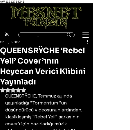
AW-11512718241
25 Eyl 2023
QUEENSRŸCHE ‘Rebel
Yell’ Cover’ının
Heyecan Verici Klibini
Yayınladı
5 üzerinden NaN yıldız
QUEENSRŸCHE, Temmuz ayında 
yayınladığı “Tormentum “un 
düşündürücü videosunun ardından, 
klasikleşmiş “Rebel Yell” şarkısının 
cover’ı için hazırladığı müzik 