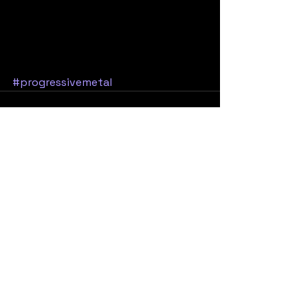
#progressivemetal
Yorumlar
0.0 / 5 (0)
Yorum yapın ve puanlayın...