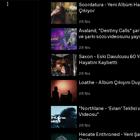
Scordatura - Yeni Albüm Ha
Çıkıyor
28 Nis
Avaland, "Destiny Calls" şar
ve şarkı sözü videosunu yayı
28 Nis
Saxon - Eski Davulcusu 60 
Hayatını Kaybetti
28 Nis
Loathe - Albüm Çıkışını Du
28 Nis
"Northlane - 'Evian' Teklisi 
Videosu"
28 Nis
Hecate Enthroned - Yeni Şar