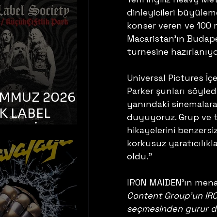
K TOOTH –
dinleyicileri büyülem
bul, Bonus
konser veren ve 100 
orman
Macaristan'ın Budape
turnesine hazırlanıyo
Universal Pictures İç
Parker şunları söyled
EMMUZ 2026 –
yanındaki sinemalar
K LABEL
duyuyoruz. Grup ve tu
TY – İstanbul,
hikayelerini benzersi
çiftlik Park
korkusuz yaratıcılıkl
oldu."
IRON MAIDEN'ın menaj
Content Group'un IRO
seçmesinden gurur du