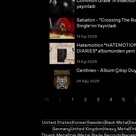
Common Grave"ın videosu
yayınladı
14 Eyl 2025
Sabaton - "Crossing The R
Single'ını Yayınladı
13 Eyl 2025
Hatemotion “HATEMOTIO
DIARIES” albümünden yeni t
13 Eyl 2025
Centinex - Albüm Çıkışı Du
24 Ağu 2025
1
2
3
4
5
United States
Konser
Sweden
Black Metal
Dea
Germany
United Kingdom
Heavy Metal
Fin
Thrash Metal
Italy
Metal Blade Records
Napal