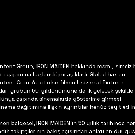
ontent Group, IRON MAIDEN hakkında resmi, isimsiz b
n yapımına başlandığını açıkladı. Global hakları 
ntent Group'a ait olan filmin Universal Pictures 
ndan grubun 50. yıldönümüne denk gelecek şekilde 
ünya çapında sinemalarda gösterime girmesi 
inema dağıtımına ilişkin ayrıntılar henüz teyit edil
en belgesel, IRON MAIDEN'ın 50 yıllık tarihinde he
ık takipçilerinin bakış açısından anlatılan duygus