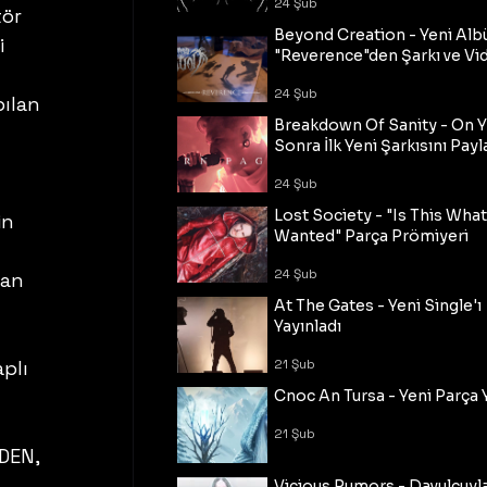
24 Şub
ör 
Beyond Creation - Yeni Alb
 
"Reverence"den Şarkı ve Vi
24 Şub
ılan 
Breakdown Of Sanity - On Y
Sonra İlk Yeni Şarkısını Payl
24 Şub
Lost Society - "Is This Wha
in 
Wanted" Parça Prömiyeri
24 Şub
ran 
At The Gates - Yeni Single'ı
 
Yayınladı
21 Şub
plı 
Cnoc An Tursa - Yeni Parça 
21 Şub
DEN, 
Vicious Rumors - Davulcuyl