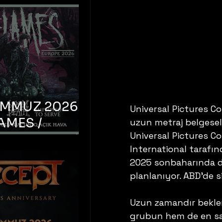
EMMUZ 2026 –
Universal Pictures C
AMES /
uzun metraj belgeseli
Universal Pictures Co
LM DEATH /
International tarafı
OYED TO
2025 sonbaharında d
 – İstanbul,
planlanıyor. ABD'de s
mum Uniq
hava
Uzun zamandır beklen
grubun hem de en sad