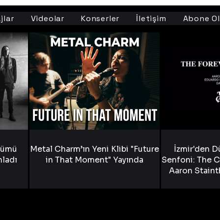
jlar
Videolar
Konserler
İletişim
Abone Ol
bümü
Metal Charm’ın Yeni Klibi "Future
İzmir'den D
nladı
in That Moment" Yayında
Senfoni: The C
Aaron Staint
Bride) ve The
Yen