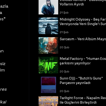
Yollarını Ayırdı
azla 
a 
21 Şub
es" 
Midnight Odyssey - Beş Fark
Versiyonda Yeni Single'ı Su
21 Şub
Sarcasm - Yeni Albüm Mayı
20 Şub
an 
Metal Factory - "Human Ecs
siz 
şarkısını yayınlıyor
im 
20 Şub
Sunn O))) - "Butch's Guns"
Parçasını yayınladı
res 
20 Şub
Twilight Force - Napalm Re
kal 
ile Güçlerini Birleştirdi