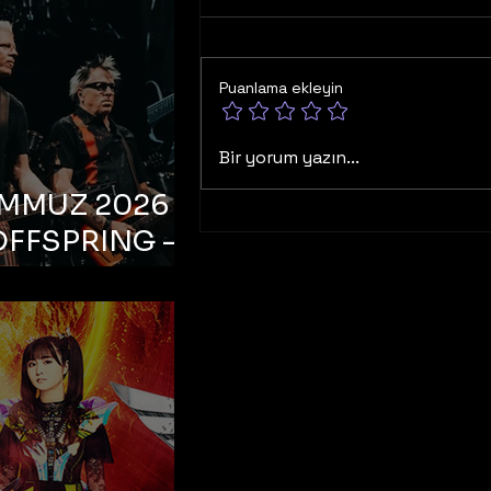
Puanlama ekleyin
Bir yorum yazın...
EMMUZ 2026 –
OFFSPRING –
ul, Life Park