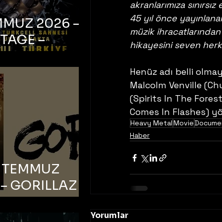
akranlarımıza sınırsız
45 yıl önce yayınlana
MMUZ 2026 –
müzik ihracatlarından
TAGE –
hikayesini seven her
bul, Zorlu PSM
ell Sahnesi
Henüz adı belli olma
Malcolm Venville (Chu
(Spirits In The Fores
Comes In Flashes) yö
Heavy Metal
Movie
Docume
Haber
6 TEMMUZ
– GORILLAZ –
bul, Bonus
orman
Yorumlar