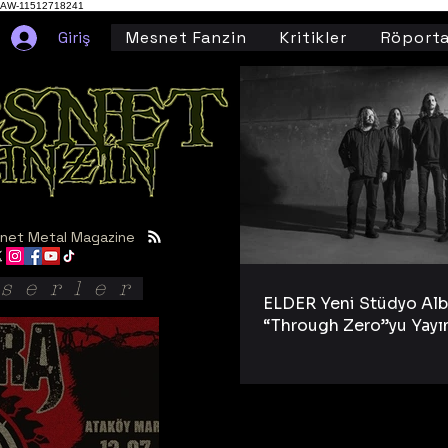
AW-11512718241
Giriş
Mesnet Fanzin
Kritikler
Röporta
net Metal Magazine
serler
ELDER Yeni Stüdyo Al
“Through Zero”yu Yayı