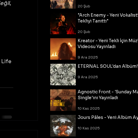
ğil, 
20 Şub
"Arch Enemy - Yeni Vokalisti
Tekliyi Tanıttı"
20 Şub
Kreator - Yeni Tekli İçin Müz
 
Videosu Yayınladı
9 Ara 2025
Life 
ETERNAL SOUL'dan Albüm!
9 Ara 2025
Agnostic Front - 'Sunday M
Single'ını Yayınladı
10 Kas 2025
Jours Pâles - Yeni Albüm Ayr
10 Kas 2025