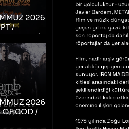
bir yolculuktur - uz
Javier Bardem, METAL
EMMUZ 2026 –
film ve müzik dünyas
PT /
geçen yıl ne yazık ki
RUCTION /
son röportaj da dahil
röportajlar da yer ala
S ‘N’
RS – İstanbul,
Film, nadir arşiv gör
mum Uniq
yer aldığı yepyeni an
hava
sunuyor. IRON MAIDEN'
kitlesi arasındaki de
şekillendirdiği kült
üzerindeki kalıcı etk
EMMUZ 2026 –
önemine ilişkin gele
 OF GOD /
T CULTURE /
1975 yılında Doğu Lo
Yeni İngiliz Heavy Me