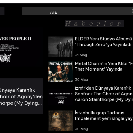
Haberler
ELDER Yeni Stüdyo Albümü
“Through Zero”yu Yayınladı
31 May
Metal Charm’ın Yeni Klibi "F
That Moment" Yayında
30 May
İzmir'den Dünyaya Karanlık
ünyaya Karanlık
Senfoni: The Choir of Agon
hoir of Agony’den
Aaron Stainthorpe (My Dyi
horpe (My Dying
Bride) ve The Cross Eşliğin
 Cross Eşliğinde
30 May
Tekli!
İstanbullu grup Tartarus
i Tekli!
Impalement yeni single yayı
30 May