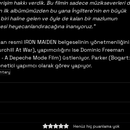
 erişim hakkı verdik. Bu filmin sadece müzikseverleri de
n ilk albümümüzden bu yana İngiltere'nin en büyük 
 biri haline gelen ve öyle de kalan bir mazlumun 
kesi heyecanlandıracağına inanıyoruz."
yan resmi IRON MAIDEN belgeselinin yönetmenliğini
rchill At War), yapımcılığını ise Dominic Freeman 
t - A Depeche Mode Film) üstleniyor. Parker (Bogart: 
netici yapımcı olarak görev yapıyor.
ntary
5 üzerinden 0 yıldız
Henüz hiç puanlama yok