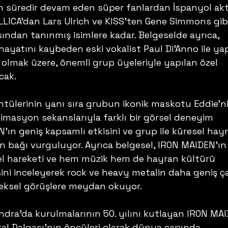
un süredir devam eden süper fanlardan İspanyol akt
LICA'dan Lars Ulrich ve KISS'ten Gene Simmons gibi
ından tanınmış isimlere kadar. Belgeselde ayrıca, 
 hayatını kaybeden eski vokalist Paul Di'Anno ile yap
 olmak üzere, önemli grup üyeleriyle yapılan özel 
cak.
üntülerinin yanı sıra grubun ikonik maskotu Eddie'n
imasyon sekanslarıyla farklı bir görsel deneyim 
ın geniş kapsamlı etkisini ve grup ile küresel hay
rin bağı vurguluyor. Ayrıca belgesel, IRON MAIDEN'ın
ürel hareketi ve hem müzik hem de hayran kültürü 
isini inceleyerek rock ve heavy metalin daha geniş ça
neksel görüşlere meydan okuyor.
ndra'da kurulmalarının 50. yılını kutlayan IRON MAI
tal Dalgası'nın öncüleri olarak dünya çapında 