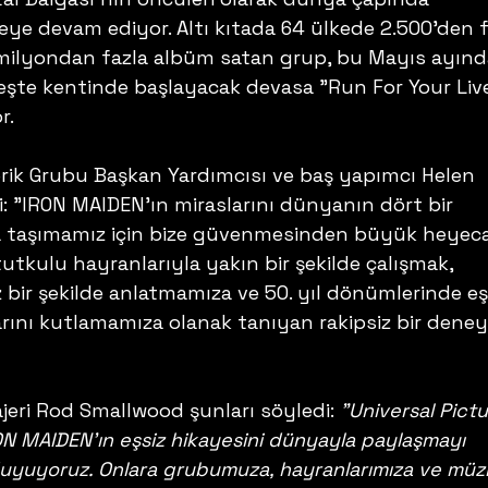
eye devam ediyor. Altı kıtada 64 ülkede 2.500'den f
milyondan fazla albüm satan grup, bu Mayıs ayınd
şte kentinde başlayacak devasa "Run For Your Liv
r.
erik Grubu Başkan Yardımcısı ve baş yapımcı Helen 
i: "IRON MAIDEN'ın miraslarını dünyanın dört bir 
a taşımamız için bize güvenmesinden büyük heyec
tkulu hayranlarıyla yakın bir şekilde çalışmak, 
z bir şekilde anlatmamıza ve 50. yıl dönümlerinde eş
arını kutlamamıza olanak tanıyan rakipsiz bir deney
eri Rod Smallwood şunları söyledi: 
"Universal Pictu
N MAIDEN'ın eşsiz hikayesini dünyayla paylaşmayı 
yuyoruz. Onlara grubumuza, hayranlarımıza ve müzi