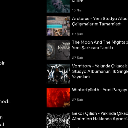
Dinle
15 Nis
Arcturus - Yeni Stüdyo Al
Çalışmalarını Tamamladı
27 Şub
The Moon And The Nightspi
Yeni Şarkısını Tanıttı
27 Şub
ir 
Vomitory - Yakında Çıkaca
Stüdyo Albümünün İlk Single
Yayınladı
27 Şub
Winterfylleth - Yeni Parçayı 
27 Şub
medi.
Bekor Qilish - Yakında Çıka
m 
Albümleri Hakkında Ayrıntıl
al 