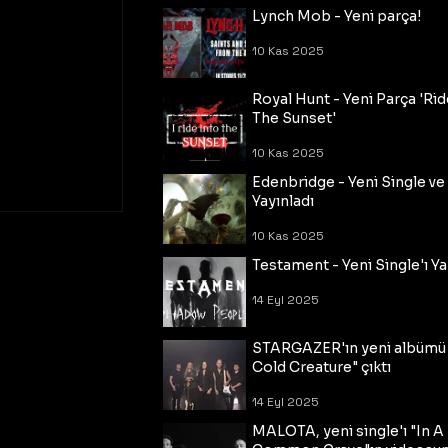
Lynch Mob - Yeni parça!
10 Kas 2025
Royal Hunt - Yeni Parça 'Rid
The Sunset'
10 Kas 2025
Edenbridge - Yeni Single ve
Yayınladı
10 Kas 2025
Testament - Yeni Single'ı Ya
14 Eyl 2025
STARGAZER'ın yeni albümü
Cold Creature" çıktı
14 Eyl 2025
MALOTA, yeni single'ı "In A