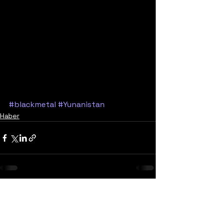
#blackmetal
#Yunanistan
Haber
Yorumlar
0.0 / 5 (0)