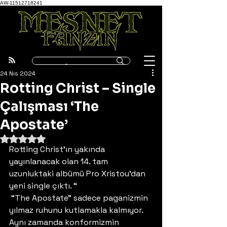
AW-11512718241
24 Nis 2024
Rotting Christ – Single
Çalışması ‘The
Apostate’
5 üzerinden NaN yıldız
Rotting Christ’ın yakında 
yayınlanacak olan 14. tam 
uzunluktaki albümü Pro Xristou’dan 
yeni single çıktı. “ 
 “The Apostate” sadece paganizmin 
yılmaz ruhunu kutlamakla kalmıyor. 
Aynı zamanda konformizmin 