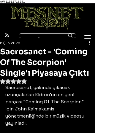
AW-11512718241
6 Şub 2025
Sacrosanct - 'Coming
Of The Scorpion'
Single'ı Piyasaya Çıktı
5 üzerinden NaN yıldız
Sacrosanct, yakında çıkacak 
uzunçalarları Kidron'un en yeni 
parçası "Coming Of The Scorpion" 
için John Kaimakamis 
yönetmenliğinde bir müzik videosu 
yayınladı.