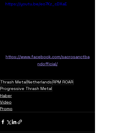
https://youtu.be/eo7Kz_cDXaE
https://www.facebook.com/sacrosanctba
ndofficial/
Thrash Metal
Netherlands
RPM ROAR
Progressive Thrash Metal
Haber
Video
Promo