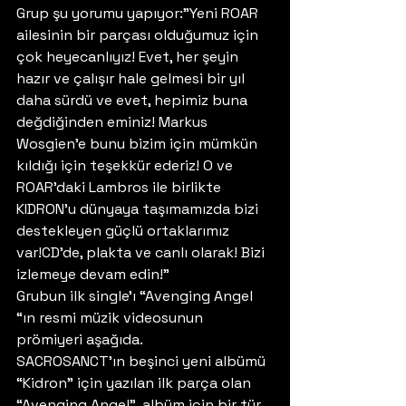
Grup şu yorumu yapıyor:”Yeni ROAR 
ailesinin bir parçası olduğumuz için 
çok heyecanlıyız! Evet, her şeyin 
hazır ve çalışır hale gelmesi bir yıl 
daha sürdü ve evet, hepimiz buna 
değdiğinden eminiz! Markus 
Wosgien’e bunu bizim için mümkün 
kıldığı için teşekkür ederiz! O ve 
ROAR’daki Lambros ile birlikte 
KIDRON’u dünyaya taşımamızda bizi 
destekleyen güçlü ortaklarımız 
var!CD’de, plakta ve canlı olarak! Bizi 
izlemeye devam edin!” 
Grubun ilk single’ı “Avenging Angel 
“ın resmi müzik videosunun 
prömiyeri aşağıda. 
SACROSANCT’ın beşinci yeni albümü 
“Kidron” için yazılan ilk parça olan 
“Avenging Angel”, albüm için bir tür 