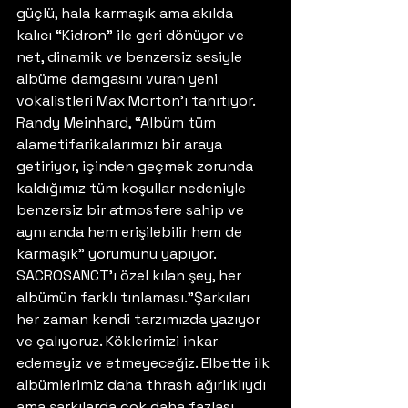
güçlü, hala karmaşık ama akılda 
kalıcı “Kidron” ile geri dönüyor ve 
net, dinamik ve benzersiz sesiyle 
albüme damgasını vuran yeni 
vokalistleri Max Morton’ı tanıtıyor. 
Randy Meinhard, “Albüm tüm 
alametifarikalarımızı bir araya 
getiriyor, içinden geçmek zorunda 
kaldığımız tüm koşullar nedeniyle 
benzersiz bir atmosfere sahip ve 
aynı anda hem erişilebilir hem de 
karmaşık” yorumunu yapıyor. 
SACROSANCT’ı özel kılan şey, her 
albümün farklı tınlaması.”Şarkıları 
her zaman kendi tarzımızda yazıyor 
ve çalıyoruz. Köklerimizi inkar 
edemeyiz ve etmeyeceğiz. Elbette ilk 
albümlerimiz daha thrash ağırlıklıydı 
ama şarkılarda çok daha fazlası 