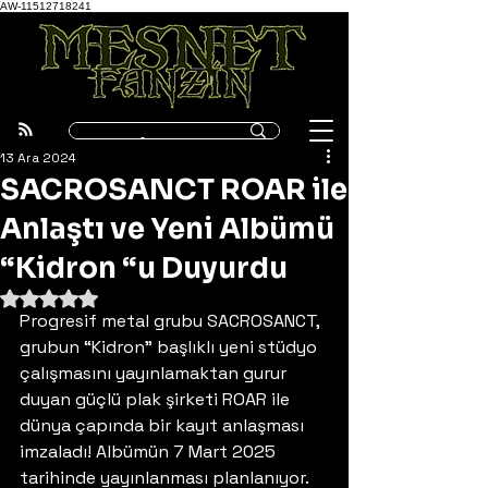
AW-11512718241
13 Ara 2024
SACROSANCT ROAR ile
Anlaştı ve Yeni Albümü
“Kidron “u Duyurdu
5 üzerinden NaN yıldız
Progresif metal grubu SACROSANCT, 
grubun “Kidron” başlıklı yeni stüdyo 
çalışmasını yayınlamaktan gurur 
duyan güçlü plak şirketi ROAR ile 
dünya çapında bir kayıt anlaşması 
imzaladı! Albümün 7 Mart 2025 
tarihinde yayınlanması planlanıyor. 