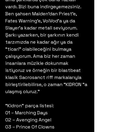
vardı. Bizi buna indirgeyemezsiniz. 
Ben şahsen Maiden’dan Priest’e, 
Fates Warning’e, VoiVod’a ya da 
Slayer’a kadar metali seviyorum. 
Şarkı yazarken, bir şarkının kendi 
tarzımızda ne kadar ağır ya da 
“ticari” olabileceğini bulmaya 
çalışıyorum. Ama biz her zaman 
insanlara müzikle dokunmak 
istiyoruz ve örneğin bir blastbeat 
klasik Sacrosanct riff markalarıyla 
birleştirilebilirse, o zaman “KIDRON “a 
ulaşmış oluruz.” 
“Kidron” parça listesi: 
01 – Marching Days
02 – Avenging Angel
03 – Prince Of Clowns