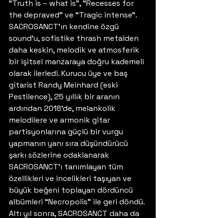
“Truth is – what is”, “Recesses for 
the depraved” ve “Tragic intense”. 
SACROSANCT’ın kendine özgü 
sound’u, sofistike thrash metalden 
daha keskin, melodik ve atmosferik 
bir işitsel manzaraya doğru kademeli 
olarak ilerledi. Kurucu üye ve baş 
gitarist Randy Meinhard (eski 
Pestilence), 25 yıllık bir aranın 
ardından 2018’de, melankolik 
melodilere ve armonik gitar 
partisyonlarına güçlü bir vurgu 
yapmanın yanı sıra düşündürücü 
şarkı sözlerine odaklanarak 
SACROSANCT’ı tanımlayan tüm 
özellikleri ve incelikleri taşıyan ve 
büyük beğeni toplayan dördüncü 
albümleri “Necropolis” ile geri döndü. 
Altı yıl sonra, SACROSANCT daha da 