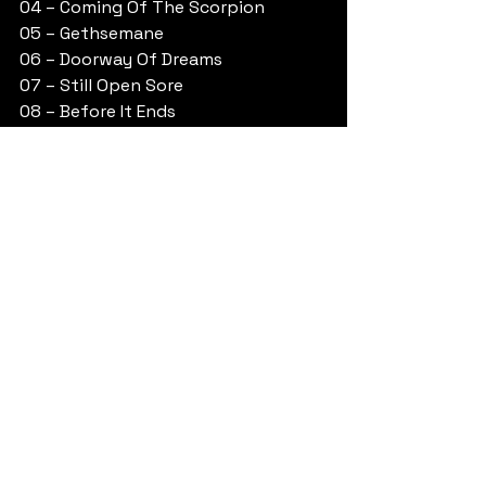
04 – Coming Of The Scorpion
05 – Gethsemane
06 – Doorway Of Dreams
07 – Still Open Sore
08 – Before It Ends
09 – The Pain Still Lasts 
SACROSANCT:
Max Morton – Vocals, Bass
Randy Meinhard – Guitar
Gerrit Knol – Guitar
Jonas Schütz – Drums 
Facebook | 
https://www.facebook.com/sacrosa
nctbandofficial/
Instagram | 
https://www.instagram.com/sacrosa
nctbandofficial/
YouTube | 