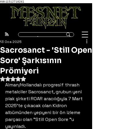
AW-11512718241
13 Oca 2025
Sacrosanct - 'Still Open
Sore' Şarkısının
Prömiyeri
5 üzerinden NaN yıldız
Alman/Hollandalı progresif thrash 
metalciler Sacrosanct, grubun yeni 
plak şirketi ROAR aracılığıyla 7 Mart 
2025'te çıkacak olan Kidron 
albümünden yepyeni bir ön izleme 
parçası olan "Still Open Sore "u 
yayınladı.