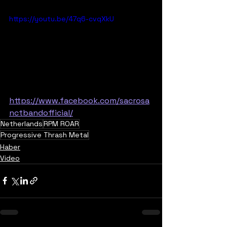
https://youtu.be/47q6-cvqXkU
https://www.facebook.com/sacrosa
nctbandofficial/
Netherlands
RPM ROAR
Progressive Thrash Metal
Haber
Video