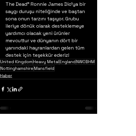
The Dead" Ronnie James Dio'ya bir 
saygı duruşu niteliğinde ve baştan 
sona onun tarzını taşıyor. Grubu 
ileriye dönük olarak desteklemeye 
yardımcı olacak yeni ürünler 
mevcuttur ve dünyanın dört bir 
yanındaki hayranlardan gelen tüm 
destek için teşekkür ederiz!
United Kingdom
Heavy Metal
England
NWOBHM
Nottinghamshire
Mansfield
Haber
Yorumlar
0.0 / 5 (0)