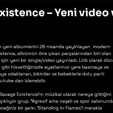
xistence – Yeni video 
z
an yeni albumlerini 28 nisanda yayinlayan  modern 
istence, albümün öne çıkan parçalarından biri olan 
için yeni bir single/video yayınladı. Lirik olarak dü
 gibi hissettiğinizde ayaklarınızı yere basmaya ve 
a odaklanan, bikiniler ve bebeklerle dolu parti 
tube dan izlenebilir.
Savage Existence’ın müzikal olarak nereye gittiğini 
açıklıyor grup. “Agresif ama neşeli ve spor salonund
eceğiniz bir şarkı. ‘Standing in Flames’i merakla 