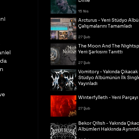
Dinle
 
15 Nis
ni 
Arcturus - Yeni Stüdyo Al
Çalışmalarını Tamamladı
27 Şub
 
The Moon And The Nightspi
niel 
Yeni Şarkısını Tanıttı
nda 
27 Şub
n 
Vomitory - Yakında Çıkaca
Stüdyo Albümünün İlk Single
Yayınladı
ve 
27 Şub
Winterfylleth - Yeni Parçayı 
 
27 Şub
Bekor Qilish - Yakında Çıka
Albümleri Hakkında Ayrıntıl