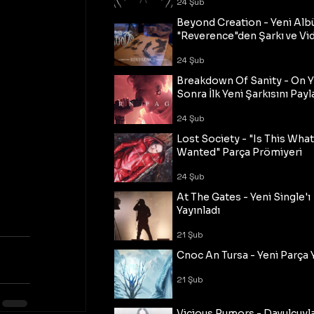
24 Şub
Beyond Creation - Yeni Alb
"Reverence"den Şarkı ve Vi
24 Şub
Breakdown Of Sanity - On Y
Sonra İlk Yeni Şarkısını Payl
24 Şub
Lost Society - "Is This Wha
Wanted" Parça Prömiyeri
24 Şub
At The Gates - Yeni Single'ı
Yayınladı
21 Şub
Cnoc An Tursa - Yeni Parça 
21 Şub
Vicious Rumors - Davulcuyl