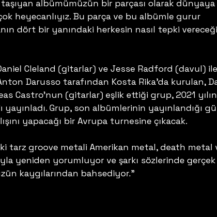
ı taşıyan albümümüzün bir parçası olarak dünyaya
ok heyecanlıyız. Bu parça ve bu albümle gurur 
n dört bir yanındaki herkesin nasıl tepki vereceği
Daniel Cleland (gitarlar) ve Jesse Radford (davul) ile
 Anton Darusso tarafından Kosta Rika’da kurulan, Da
s Castro’nun (gitarlar) eşlik ettiği grup, 2021 yılı
s’ı yayınladı. Grup, son albümlerinin yayınlandığı gü
ışını yapacağı bir Avrupa turnesine çıkacak.
ki tarz groove metali Amerikan metal, death metal 
yla yeniden yorumluyor ve şarkı sözlerinde gerçek
ün kaygılarından bahsediyor.” 