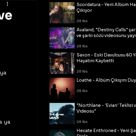
Scordatura - Yeni Albüm Ha
ve
Çıkıyor
28 Nis
Avaland, "Destiny Calls" şar
ve şarkı sözü videosunu yayı
28 Nis
Saxon - Eski Davulcusu 60 
Hayatını Kaybetti
nya 
28 Nis
Loathe - Albüm Çıkışını Du
28 Nis
"Northlane - 'Evian' Teklisi 
Videosu"
a ya 
28 Nis
Hecate Enthroned - Yeni Şar