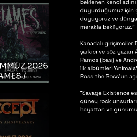
beklenen kendi adın
duyurduğumuz için ç
duyuyoruz ve dünyanı
merakla bekliyoruz.”
Kanadalı girişimciler 
şarkıcı ve söz yazarı
Ramos (bas) ve Andrea
EMMUZ 2026 –
ilk albümleri ‘Animal
AMES /
Ross the Boss’un açıl
LM DEATH /
“Savage Existence es
OYED TO
güney rock unsurları
 – İstanbul,
hayattan ve günümüz
mum Uniq
hava