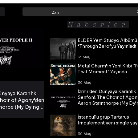
Haberler
ELDER Yeni Stüdyo Albümü
“Through Zero”yu Yayınladı
31 May
Metal Charm’ın Yeni Klibi "F
That Moment" Yayında
30 May
İzmir'den Dünyaya Karanlık
ünyaya Karanlık
Senfoni: The Choir of Agon
hoir of Agony’den
Aaron Stainthorpe (My Dyi
horpe (My Dying
Bride) ve The Cross Eşliğin
 Cross Eşliğinde
30 May
Tekli!
İstanbullu grup Tartarus
i Tekli!
Impalement yeni single yayı
30 May