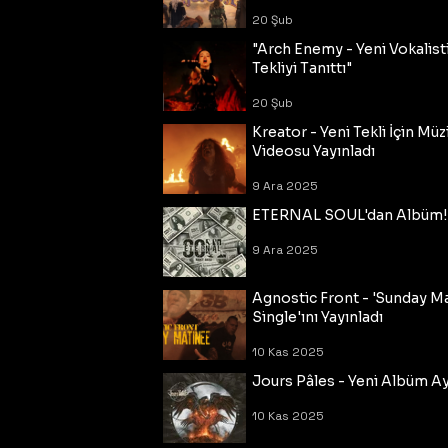
20 Şub
"Arch Enemy - Yeni Vokalisti
Tekliyi Tanıttı"
20 Şub
Kreator - Yeni Tekli İçin Müz
Videosu Yayınladı
9 Ara 2025
ETERNAL SOUL'dan Albüm!
9 Ara 2025
Agnostic Front - 'Sunday M
Single'ını Yayınladı
10 Kas 2025
Jours Pâles - Yeni Albüm Ayr
10 Kas 2025