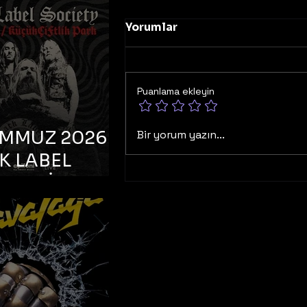
K TOOTH –
bul, Bonus
Yorumlar
orman
Puanlama ekleyin
EMMUZ 2026 –
Bir yorum yazın...
K LABEL
TY – İstanbul,
çiftlik Park