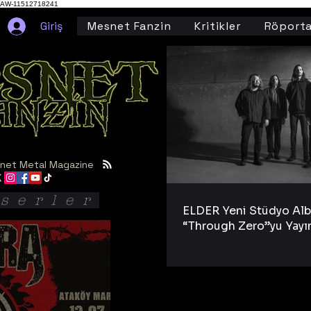
AW-11512718241
Giriş
Mesnet Fanzin
Kritikler
Röporta
net Metal Magazine
serler
ELDER Yeni Stüdyo Al
“Through Zero”yu Yayı