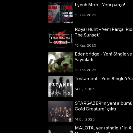
Lynch Mob - Yeni parça!
10 Kas 2025
Royal Hunt - Yeni Parça 'Rid
The Sunset'
10 Kas 2025
Edenbridge - Yeni Single ve
Yayınladı
10 Kas 2025
Testament - Yeni Single'ı Ya
14 Eyl 2025
STARGAZER'ın yeni albümü
Cold Creature" çıktı
14 Eyl 2025
MALOTA, yeni single'ı "In A