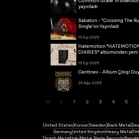
Common Grave"ın videosu
yayınladı
14 Eyl 2025
Sabaton - "Crossing The R
Single'ını Yayınladı
13 Eyl 2025
Hatemotion “HATEMOTIO
DIARIES” albümünden yeni t
13 Eyl 2025
Centinex - Albüm Çıkışı Du
24 Ağu 2025
1
2
3
4
5
United States
Konser
Sweden
Black Metal
Dea
Germany
United Kingdom
Heavy Metal
Fin
Thrash Metal
Italy
Metal Blade Records
Napal