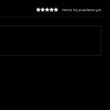
5 üzerinden 0 yıldız
Henüz hiç puanlama yok