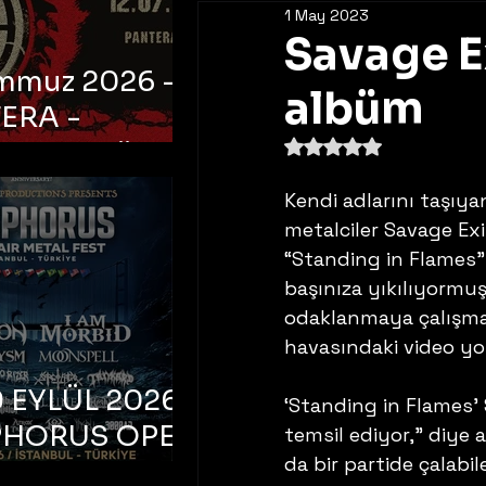
1 May 2023
Savage E
emmuz 2026 -
albüm
ERA -
5 üzerinden NaN yıldı
bul, Ataköy
a Arena
Kendi adlarını taşıy
metalciler Savage Ex
“Standing in Flames” 
başınıza yıkılıyormuş
odaklanmaya çalışmay
havasındaki video you
 EYLÜL 2026 –
‘Standing in Flames’ 
PHORUS OPEN
temsil ediyor,” diye 
da bir partide çalabil
METAL FEST