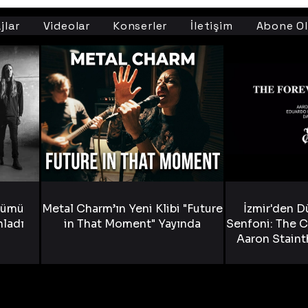
jlar
Videolar
Konserler
İletişim
Abone Ol
bümü
Metal Charm’ın Yeni Klibi "Future
İzmir'den D
nladı
in That Moment" Yayında
Senfoni: The C
Aaron Staint
Bride) ve The
Yen