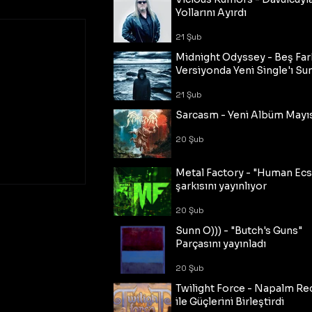
Yollarını Ayırdı
21 Şub
Midnight Odyssey - Beş Fark
Versiyonda Yeni Single'ı Su
21 Şub
Sarcasm - Yeni Albüm Mayı
20 Şub
Metal Factory - "Human Ecs
şarkısını yayınlıyor
20 Şub
Sunn O))) - "Butch's Guns"
Parçasını yayınladı
20 Şub
Twilight Force - Napalm Re
ile Güçlerini Birleştirdi