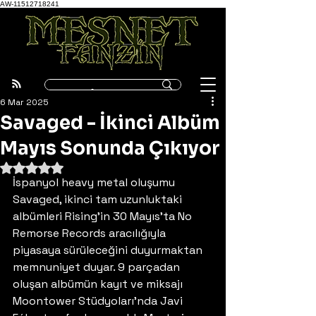
AW-11512718241
6 Mar 2025
Savaged - İkinci Albüm
Mayıs Sonunda Çıkıyor
5 üzerinden NaN yıldız
İspanyol heavy metal oluşumu 
Savaged, ikinci tam uzunluktaki 
albümleri Rising'in 30 Mayıs'ta No 
Remorse Records aracılığıyla 
piyasaya sürüleceğini duyurmaktan 
memnuniyet duyar. 9 parçadan 
oluşan albümün kayıt ve miksajı 
Moontower Stüdyoları'nda Javi 