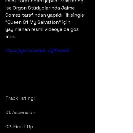
Félez tarafından yapıldı. Mastering 
ise Orgon Stüdyolarında Jaime 
Gomez tarafından yapıldı. İlk single 
"Queen Of My Salvation" için 
yayınlanan resmi videoya da göz 
atın.
https://youtu.be/p8_Jy7RnpeM
Track listing:
01. Ascension
02. Fire It Up