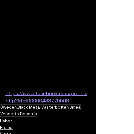
https://www.facebook.com/profile.
php?id=100060438775598
Sweden
Black Metal
Västerbotten
Umeå
Vendetta Records
Haber
Promo
Video