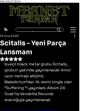
AW-11512718241
13 Oca 2025
Scitalis - Yeni Parça
Lansmanı
5 üzerinden NaN yıldız
İsveçli black metal grubu Scitalis, 
grubun yakında yayınlanacak ikinci 
uzun metrajlı albümü 
Maledictum'dan ilk resmi single olan 
"Suffering "i yayınladı. Albüm 24 
Ocak'ta Vendetta Records 
aracılığıyla yayınlanacak.