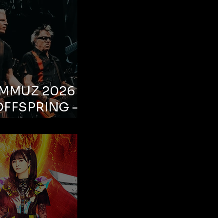
EMMUZ 2026 –
OFFSPRING –
ul, Life Park