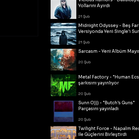
Yollarını Ayırdı
21 Şub
Midnight Odyssey - Beş Fark
Versiyonda Yeni Single'ı Su
21 Şub
Sarcasm - Yeni Albüm Mayı
20 Şub
Metal Factory - "Human Ecs
şarkısını yayınlıyor
20 Şub
Sunn O))) - "Butch's Guns"
Parçasını yayınladı
20 Şub
Twilight Force - Napalm Re
ile Güçlerini Birleştirdi