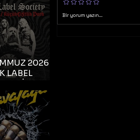
K TOOTH –
bul, Bonus
Bir yorum yazın...
orman
EMMUZ 2026 –
K LABEL
TY – İstanbul,
çiftlik Park