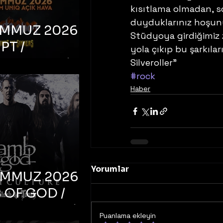
kısıtlama olmadan, so
duyduklarınız hoşunu
EMMUZ 2026 –
Stüdyoya girdiğimiz z
PT /
yola çıkıp bu şarkılar
RUCTION /
Silveroller”
#rock
S ‘N’
Haber
RS – İstanbul,
mum Uniq
hava
Yorumlar
EMMUZ 2026 –
 OF GOD /
T CULTURE /
Puanlama ekleyin