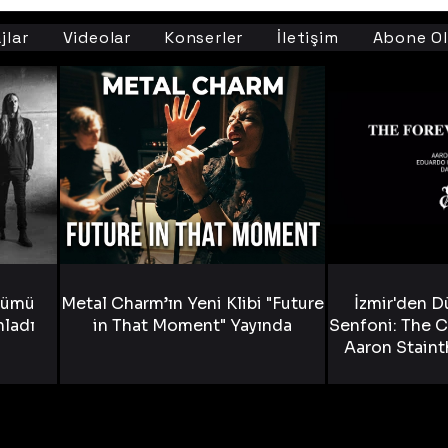
jlar
Videolar
Konserler
İletişim
Abone Ol
bümü
Metal Charm’ın Yeni Klibi "Future
İzmir'den D
nladı
in That Moment" Yayında
Senfoni: The C
Aaron Staint
Bride) ve The
Yen