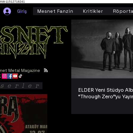
AW-11512718241
Giriş
Mesnet Fanzin
Kritikler
Röporta
net Metal Magazine
serler
ELDER Yeni Stüdyo Al
“Through Zero”yu Yayı