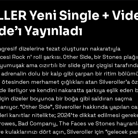
LER Yeni Single + Vid
de’ı Yayınladı
z
agresif dizelerine tezat oluşturan nakaratıyla 
si Rock n’ roll şarkısı. Other Side, bir Stones plağı
muşak ama cızırtılı bir slide gitar çizgisi tarafınd
, adrenalin dolu bir kalp gibi çarpan bir ritim bölüm
ötesinden merhamet çığlıkları atan Silveroller’a ö
de ilerliyor ve kendini nakaratta şarkıya eşlik eden b
çin dizeler boyunca bir boğa gibi saldıran saçma 
anıyor. “Other Side”, Silveroller hakkında yapılan can
enleri kanıtlar nitelikte; 2024’te dikkat edilmesi gerek
rowes, Bad Company, The Faces ve Stones hayranla
e kulaklarınızı dört açın, Silveroller için “gelecek par