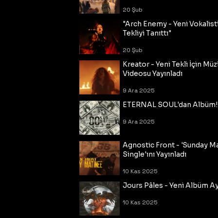
20 Şub
"Arch Enemy - Yeni Vokalisti
Tekliyi Tanıttı"
20 Şub
Kreator - Yeni Tekli İçin Müz
Videosu Yayınladı
9 Ara 2025
ETERNAL SOUL'dan Albüm!
9 Ara 2025
Agnostic Front - 'Sunday M
Single'ını Yayınladı
10 Kas 2025
Jours Pâles - Yeni Albüm Ayr
10 Kas 2025