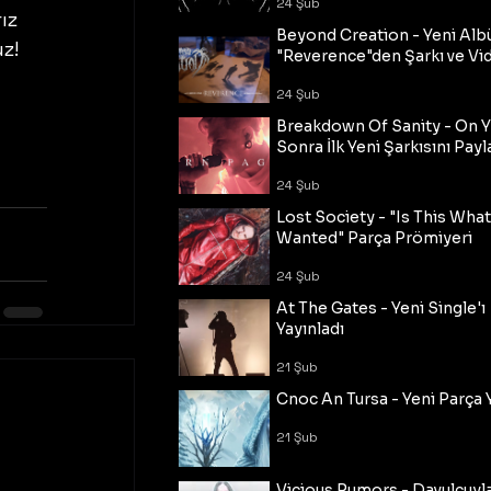
24 Şub
ız 
Beyond Creation - Yeni Alb
z! 
"Reverence"den Şarkı ve Vi
 
24 Şub
Breakdown Of Sanity - On Y
Sonra İlk Yeni Şarkısını Payl
24 Şub
Lost Society - "Is This Wha
Wanted" Parça Prömiyeri
24 Şub
At The Gates - Yeni Single'ı
Yayınladı
21 Şub
Cnoc An Tursa - Yeni Parça 
21 Şub
Vicious Rumors - Davulcuyl