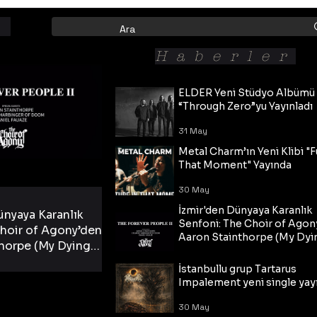
Haberler
ELDER Yeni Stüdyo Albümü
“Through Zero”yu Yayınladı
31 May
Metal Charm’ın Yeni Klibi "F
That Moment" Yayında
30 May
İzmir'den Dünyaya Karanlık
ünyaya Karanlık
Senfoni: The Choir of Agon
hoir of Agony’den
Aaron Stainthorpe (My Dyi
horpe (My Dying
Bride) ve The Cross Eşliğin
 Cross Eşliğinde
30 May
Tekli!
İstanbullu grup Tartarus
i Tekli!
Impalement yeni single yayı
30 May