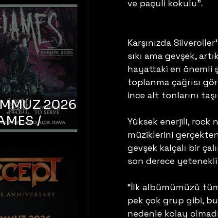
ve paçuli kokulu”. 
Karşınızda Silveroller’
sıkı ama gevşek, artı
hayattaki en önemli 
toplanma çağrısı gör
ince alt tonlarını taşı
EMMUZ 2026 –
AMES /
Yüksek enerjili, rock n
LM DEATH /
müziklerini gerçekte
gevşek kalçalı bir çal
OYED TO
son derece yetenekl
 – İstanbul,
mum Uniq
“İlk albümümüzü tü
hava
pek çok grup gibi, bu
nedenle kolay olmadı