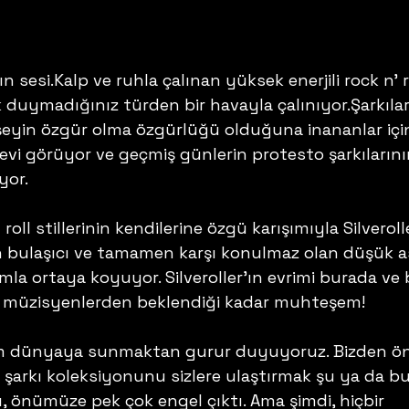
ın sesi.Kalp ve ruhla çalınan yüksek enerjili rock n’ ro
k duymadığınız türden bir havayla çalınıyor.Şarkıları
şeyin özgür olma özgürlüğü olduğuna inananlar için
evi görüyor ve geçmiş günlerin protesto şarkılarını
yor. 
 roll stillerinin kendilerine özgü karışımıyla Silverolle
n bulaşıcı ve tamamen karşı konulmaz olan düşük ask
ımla ortaya koyuyor. Silveroller’ın evrimi burada ve 
i müzisyenlerden beklendiği kadar muhteşem! 
m dünyaya sunmaktan gurur duyuyoruz. Bizden ön
 şarkı koleksiyonunu sizlere ulaştırmak şu ya da bu
, önümüze pek çok engel çıktı. Ama şimdi, hiçbir 