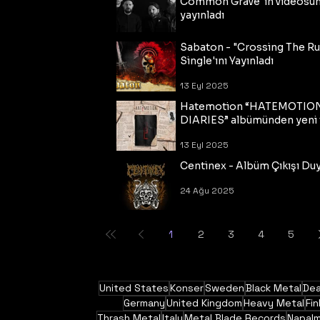
Common Grave"ın videosu
yayınladı
14 Eyl 2025
Sabaton - "Crossing The R
Single'ını Yayınladı
13 Eyl 2025
Hatemotion “HATEMOTIO
DIARIES” albümünden yeni t
13 Eyl 2025
Centinex - Albüm Çıkışı Du
24 Ağu 2025
1
2
3
4
5
United States
Konser
Sweden
Black Metal
Dea
Germany
United Kingdom
Heavy Metal
Fin
Thrash Metal
Italy
Metal Blade Records
Napal