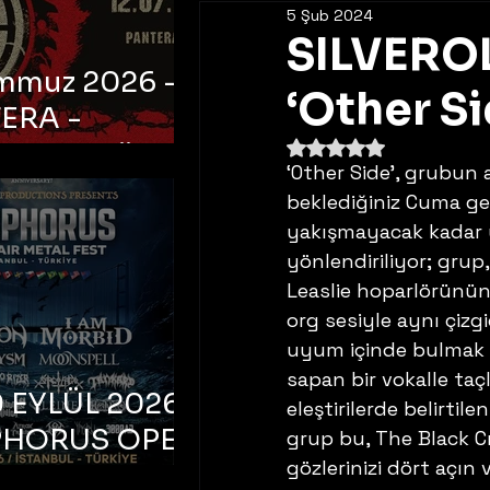
5 Şub 2024
SILVEROL
emmuz 2026 -
‘Other Si
ERA -
5 üzerinden NaN yıldı
bul, Ataköy
‘Other Side’, grubun 
a Arena
beklediğiniz Cuma gece
yakışmayacak kadar yu
yönlendiriliyor; grup
Leaslie hoparlörünün 
org sesiyle aynı çizgi
uyum içinde bulmak i
sapan bir vokalle taçl
 EYLÜL 2026 –
eleştirilerde belirtil
PHORUS OPEN
grup bu, The Black C
gözlerinizi dört açın v
METAL FEST