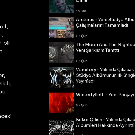
Dinle
15 Nis
Arcturus - Yeni Stüdyo Al
Çalışmalarını Tamamladı
ll, 
, 
27 Şub
 bir 
The Moon And The Nightspi
n 
Yeni Şarkısını Tanıttı
27 Şub
Vomitory - Yakında Çıkaca
r, 
Stüdyo Albümünün İlk Single
Yayınladı
ılı, 
bu 
27 Şub
Winterfylleth - Yeni Parçayı 
27 Şub
ceki 
Bekor Qilish - Yakında Çıka
 
Albümleri Hakkında Ayrıntıl