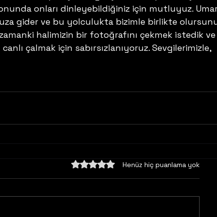
nunda onları dinleyebildiğiniz için mutluyuz. Umar
za gider ve bu yolculukta bizimle birlikte olursunu
amanki halimizin bir fotoğrafını çekmek istedik ve
ı canlı çalmak için sabırsızlanıyoruz. Sevgilerimizle, 
5 üzerinden 0 yıldız
Henüz hiç puanlama yok