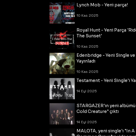
Lynch Mob - Yeni parça!
10 Kas 2025
Royal Hunt - Yeni Parça 'Rid
The Sunset'
10 Kas 2025
Edenbridge - Yeni Single ve
Yayınladı
10 Kas 2025
Testament - Yeni Single'ı Ya
14 Eyl 2025
STARGAZER'ın yeni albümü
Cold Creature" çıktı
14 Eyl 2025
MALOTA, yeni single'ı "In A