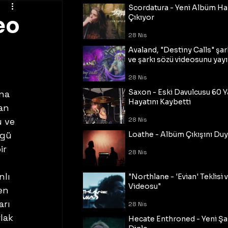
Scordatura - Yeni Albüm Ha
eo
Çıkıyor
28 Nis
Avaland, "Destiny Calls" şar
ve şarkı sözü videosunu yayı
28 Nis
Saxon - Eski Davulcusu 60 
na 
Hayatını Kaybetti
an 
ü ve 
28 Nis
zgü 
Loathe - Albüm Çıkışını Du
ir 
28 Nis
lı 
"Northlane - 'Evian' Teklisi 
Videosu"
en 
rı 
28 Nis
lak 
Hecate Enthroned - Yeni Şar