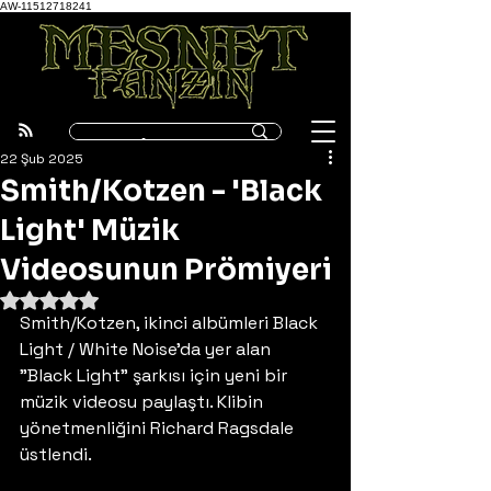
AW-11512718241
22 Şub 2025
Smith/Kotzen - 'Black
Light' Müzik
Videosunun Prömiyeri
5 üzerinden NaN yıldız
Smith/Kotzen, ikinci albümleri Black 
Light / White Noise'da yer alan 
"Black Light" şarkısı için yeni bir 
müzik videosu paylaştı. Klibin 
yönetmenliğini Richard Ragsdale 
üstlendi.