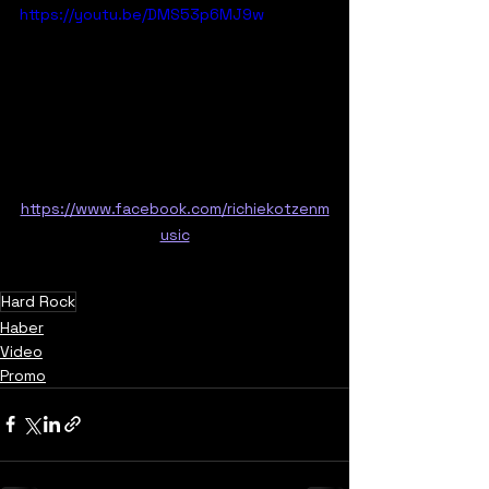
https://youtu.be/DMS53p6MJ9w
https://www.facebook.com/richiekotzenm
usic
Hard Rock
Haber
Video
Promo