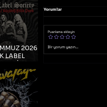
K TOOTH –
bul, Bonus
Yorumlar
orman
Puanlama ekleyin
EMMUZ 2026 –
Bir yorum yazın...
K LABEL
TY – İstanbul,
çiftlik Park