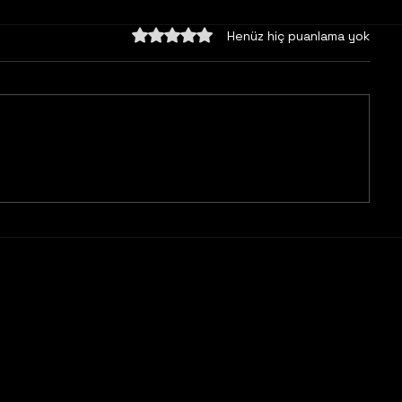
5 üzerinden 0 yıldız
Henüz hiç puanlama yok