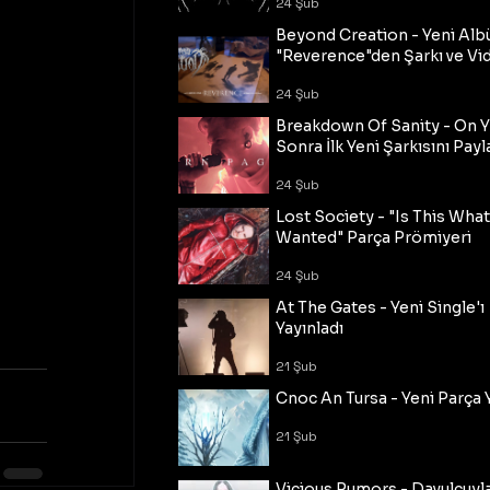
24 Şub
Beyond Creation - Yeni Alb
"Reverence"den Şarkı ve Vi
24 Şub
Breakdown Of Sanity - On Y
Sonra İlk Yeni Şarkısını Payl
24 Şub
Lost Society - "Is This Wha
Wanted" Parça Prömiyeri
24 Şub
At The Gates - Yeni Single'ı
Yayınladı
21 Şub
Cnoc An Tursa - Yeni Parça 
21 Şub
Vicious Rumors - Davulcuyl