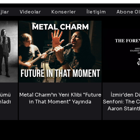
jlar
Videolar
Konserler
İletişim
Abone Ol
bümü
Metal Charm’ın Yeni Klibi "Future
İzmir'den D
nladı
in That Moment" Yayında
Senfoni: The C
Aaron Staint
Bride) ve The
Yen