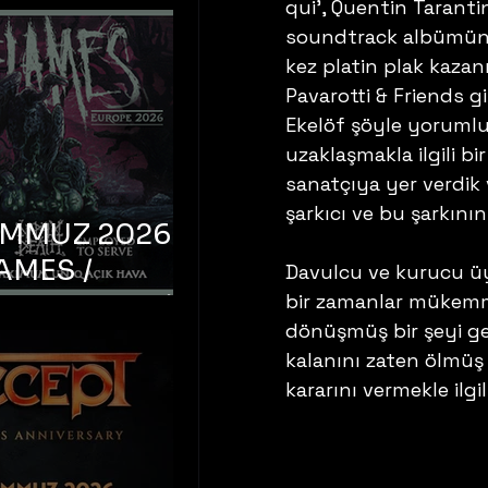
qui’, Quentin Tarant
soundtrack albümünde
kez platin plak kaza
Pavarotti & Friends gibi
Ekelöf şöyle yorumluy
uzaklaşmakla ilgili bi
sanatçıya yer verdik v
şarkıcı ve bu şarkını
EMMUZ 2026 –
AMES /
Davulcu ve kurucu üy
LM DEATH /
bir zamanlar mükemm
dönüşmüş bir şeyi ger
OYED TO
kalanını zaten ölmüş
 – İstanbul,
kararını vermekle ilgil
mum Uniq
hava