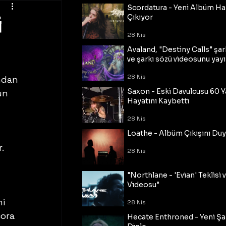
Scordatura - Yeni Albüm Ha
i
Çıkıyor
28 Nis
Avaland, "Destiny Calls" şar
ve şarkı sözü videosunu yayı
28 Nis
ndan 
Saxon - Eski Davulcusu 60 
un 
Hayatını Kaybetti
28 Nis
 
Loathe - Albüm Çıkışını Du
. 
28 Nis
"Northlane - 'Evian' Teklisi 
Videosu"
i 
28 Nis
cora 
Hecate Enthroned - Yeni Şar