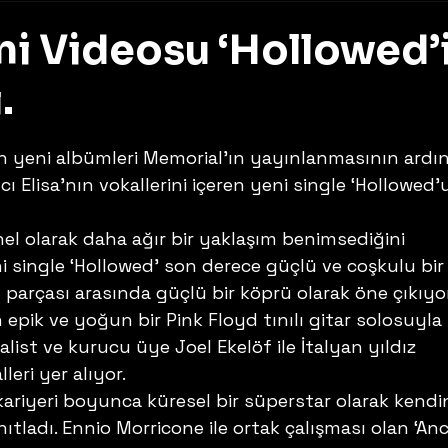
i Videosu ‘Hollowed’
.
z
 yeni albümleri Memorial’ın yayınlanmasının ardı
ı Elisa’nın vokallerini içeren yeni single ‘Hollowed’
 
l olarak daha ağır bir yaklaşım benimsediğini 
 single ‘Hollowed’ son derece güçlü ve coşkulu bir
arçası arasında güçlü bir köprü olarak öne çıkıyor
 epik ve yoğun bir Pink Floyd tınılı gitar solosuyla 
alist ve kurucu üye Joel Ekelöf ile İtalyan yıldız 
leri yer alıyor. 
n kariyeri boyunca küresel bir süperstar olarak kendin
nıtladı. Ennio Morricone ile ortak çalışması olan ‘An