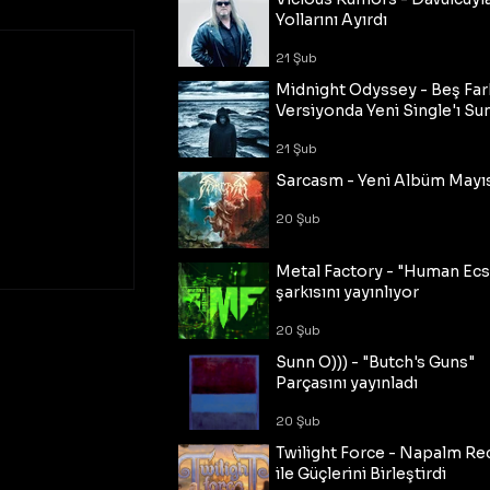
Yollarını Ayırdı
21 Şub
Midnight Odyssey - Beş Fark
Versiyonda Yeni Single'ı Su
21 Şub
Sarcasm - Yeni Albüm Mayı
20 Şub
Metal Factory - "Human Ecs
şarkısını yayınlıyor
20 Şub
Sunn O))) - "Butch's Guns"
Parçasını yayınladı
20 Şub
Twilight Force - Napalm Re
ile Güçlerini Birleştirdi