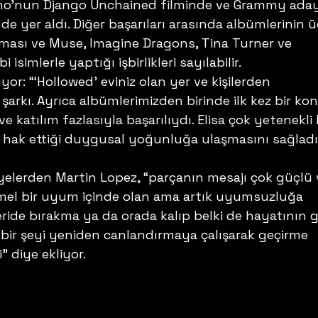
ino’nun Django Unchained filminde ve Grammy aday
 yer aldı. Diğer başarıları arasında albümlerinin ü
nması ve Muse, Imagine Dragons, Tina Turner ve 
 isimlerle yaptığı işbirlikleri sayılabilir. 
or: “‘Hollowed’ eviniz olan yer ve kişilerden 
r şarkı. Ayrıca albümlerimizden birinde ilk kez bir ko
e katılım fazlasıyla başarılıydı. Elisa çok yetenekli 
n hak ettiği duygusal yoğunluğa ulaşmasını sağladı
elerden Martin Lopez, “parçanın mesajı çok güçlü 
el bir uyum içinde olan ama artık uyumsuzluğa 
ide bırakma ya da orada kalıp belki de hayatının g
 bir şeyi yeniden canlandırmaya çalışarak geçirme 
i” diye ekliyor. 