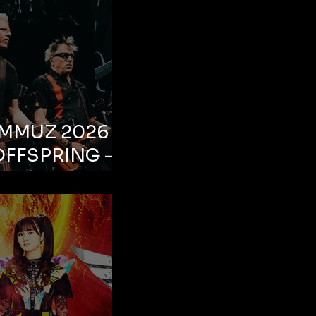
EMMUZ 2026 –
OFFSPRING –
ul, Life Park