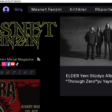
AW-11512718241
Giriş
Mesnet Fanzin
Kritikler
Röporta
net Metal Magazine
serler
ELDER Yeni Stüdyo Al
“Through Zero”yu Yayı