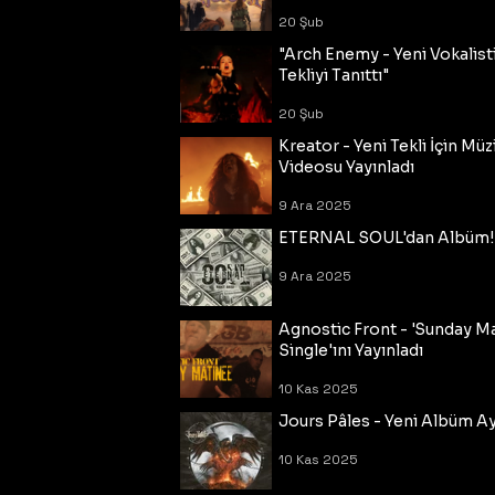
20 Şub
"Arch Enemy - Yeni Vokalisti
Tekliyi Tanıttı"
20 Şub
Kreator - Yeni Tekli İçin Müz
Videosu Yayınladı
9 Ara 2025
ETERNAL SOUL'dan Albüm!
9 Ara 2025
Agnostic Front - 'Sunday M
Single'ını Yayınladı
10 Kas 2025
Jours Pâles - Yeni Albüm Ayr
10 Kas 2025