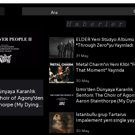
Haberler
ELDER Yeni Stüdyo Albümü
“Through Zero”yu Yayınladı
31 May
Metal Charm’ın Yeni Klibi "F
That Moment" Yayında
30 May
İzmir'den Dünyaya Karanlık
ünyaya Karanlık
Senfoni: The Choir of Agon
hoir of Agony’den
Aaron Stainthorpe (My Dyi
horpe (My Dying
Bride) ve The Cross Eşliğin
 Cross Eşliğinde
30 May
Tekli!
İstanbullu grup Tartarus
i Tekli!
Impalement yeni single yayı
30 May