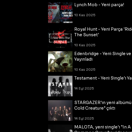
Lynch Mob - Yeni parça!
10 Kas 2025
Royal Hunt - Yeni Parça 'Rid
The Sunset'
10 Kas 2025
Edenbridge - Yeni Single ve
Yayınladı
10 Kas 2025
Testament - Yeni Single'ı Ya
14 Eyl 2025
STARGAZER'ın yeni albümü
Cold Creature" çıktı
14 Eyl 2025
MALOTA, yeni single'ı "In A