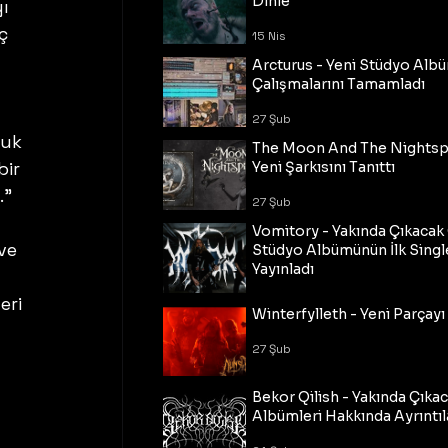
Dinle
ı 
ç 
15 Nis
Arcturus - Yeni Stüdyo Al
Çalışmalarını Tamamladı
27 Şub
nuk 
The Moon And The Nightspi
bir 
Yeni Şarkısını Tanıttı
.”
27 Şub
Vomitory - Yakında Çıkaca
ve 
Stüdyo Albümünün İlk Single
Yayınladı
eri 
27 Şub
Winterfylleth - Yeni Parçayı 
27 Şub
Bekor Qilish - Yakında Çıka
Albümleri Hakkında Ayrıntıl