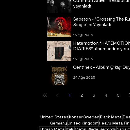
Common Grave"ın videosu
yayınladı
14 Eyl 2025
Sabaton - "Crossing The R
Single'ını Yayınladı
13 Eyl 2025
Hatemotion “HATEMOTIO
DIARIES” albümünden yeni t
13 Eyl 2025
Centinex - Albüm Çıkışı Du
24 Ağu 2025
1
2
3
4
5
United States
Konser
Sweden
Black Metal
Dea
Germany
United Kingdom
Heavy Metal
Fin
Thrash Metal
Italy
Metal Blade Records
Napal