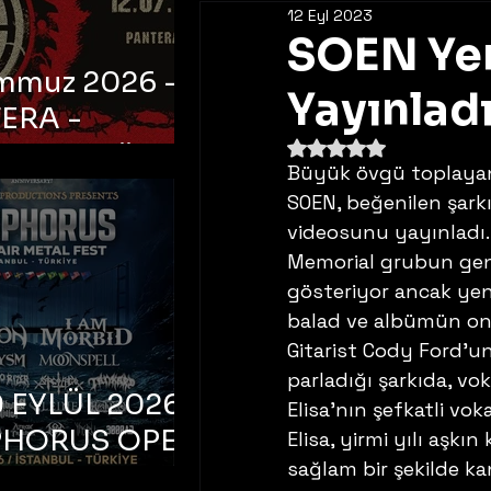
12 Eyl 2023
SOEN Yen
emmuz 2026 -
Yayınladı
ERA -
5 üzerinden NaN yıldı
bul, Ataköy
Büyük övgü toplayan
a Arena
SOEN, beğenilen şarkıc
videosunu yayınladı.
Memorial grubun gene
gösteriyor ancak yeni
balad ve albümün on p
Gitarist Cody Ford’un
parladığı şarkıda, vok
 EYLÜL 2026 –
Elisa’nın şefkatli vokal
PHORUS OPEN
Elisa, yirmi yılı aşkı
sağlam bir şekilde ka
METAL FEST